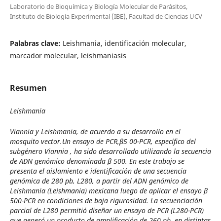
Laboratorio de Bioquímica y Biología Molecular de Parásitos,
Instituto de Biología Experimental (IBE), Facultad de Ciencias UCV
Palabras clave:
Leishmania, identificación molecular,
marcador molecular, leishmaniasis
Resumen
Leishmania
Viannia
y
Leishmania
, de acuerdo a su desarrollo en el
mosquito vector.Un ensayo de PCR,β5 00-PCR, específico del
subgénero
Viannia
, ha sido desarrollado utilizando la secuencia
de ADN genómico denominada β 500. En este trabajo se
presenta el aislamiento e identificación de una secuencia
genómica de 280 pb, L280, a partir del ADN genómico de
Leishmania (Leishmania) mexicana
luego de aplicar el ensayo β
500-PCR en condiciones de baja rigurosidad. La secuenciación
parcial de L280 permitió diseñar un ensayo de PCR (L280-PCR)
que generó un producto de amplificación de 260 pb, en distintas