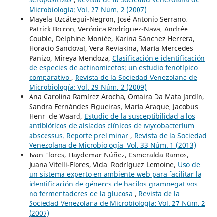
Microbiología: Vol. 27 Núm. 2 (2007)
Mayela Uzcátegui-Negrón, José Antonio Serrano,
Patrick Boiron, Verónica Rodríguez-Nava, Andrée
Couble, Delphine Moniée, Karina Sánchez Herrera,
Horacio Sandoval, Vera Reviakina, María Mercedes
Panizo, Mireya Mendoza,
Clasificación e identificación
de especies de actinomicetos: un estudio fenotípico
comparativo
,
Revista de la Sociedad Venezolana de
Microbiología: Vol. 29 Núm. 2 (2009)
Ana Carolina Ramírez Arocha, Omaira Da Mata Jardín,
Sandra Fernándes Figueiras, María Araque, Jacobus
Henri de Waard,
Estudio de la susceptibilidad a los
antibióticos de aislados clínicos de Mycobacterium
abscessus. Reporte preliminar
,
Revista de la Sociedad
Venezolana de Microbiología: Vol. 33 Núm. 1 (2013)
Ivan Flores, Haydemar Núñez, Esmeralda Ramos,
Juana Vitelli-Flores, Vidal Rodríguez Lemoine,
Uso de
un sistema experto en ambiente web para facilitar la
identificación de géneros de bacilos gramnegativos
no fermentadores de la glucosa
,
Revista de la
Sociedad Venezolana de Microbiología: Vol. 27 Núm. 2
(2007)