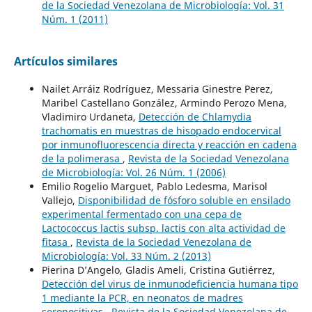
de la Sociedad Venezolana de Microbiología: Vol. 31
Núm. 1 (2011)
Artículos similares
Nailet Arráiz Rodríguez, Messaria Ginestre Perez,
Maribel Castellano González, Armindo Perozo Mena,
Vladimiro Urdaneta,
Detección de Chlamydia
trachomatis en muestras de hisopado endocervical
por inmunofluorescencia directa y reacción en cadena
de la polimerasa
,
Revista de la Sociedad Venezolana
de Microbiología: Vol. 26 Núm. 1 (2006)
Emilio Rogelio Marguet, Pablo Ledesma, Marisol
Vallejo,
Disponibilidad de fósforo soluble en ensilado
experimental fermentado con una cepa de
Lactococcus lactis subsp. lactis con alta actividad de
fitasa
,
Revista de la Sociedad Venezolana de
Microbiología: Vol. 33 Núm. 2 (2013)
Pierina D’Angelo, Gladis Ameli, Cristina Gutiérrez,
Detección del virus de inmunodeficiencia humana tipo
1 mediante la PCR, en neonatos de madres
seropositivas
,
Revista de la Sociedad Venezolana de