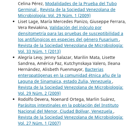
Celina Pérez,
Modalidades de la Prueba del Tubo
Germinal
,
Revista de la Sociedad Venezolana de
Microbiología: Vol. 29 Núm. 1 (2009)
Liset Lage, María Mercedes Panizo, Giuseppe Ferrara,
Vera Reviakina,
Validación del inóculo por
densitometría para las pruebas de susceptibilidad a
los antifúngicos en especies del género Fusarium
,
Revista de la Sociedad Venezolana de Microbiología:
Vol. 33 Núm. 1 (2013)
Alegría Levy, Jenny Salazar, Marilin Mata, Lisette
Sandrea, América Paz, Kutchynskaya Valero, Ileana
Hernández, Alisbeth Fuenmayor,
Bacterias
enteropatógenas en la comunidad étnica añu de la
Laguna de Sinamaica, estado Zulia, Venezuela
,
Revista de la Sociedad Venezolana de Microbiología:
Vol. 29 Núm. 2 (2009)
Rodolfo Devera, Noenard Ortega, Marlin Suárez,
Parásitos intestinales en la población del Instituto
Nacional del Menor, Ciudad Bolívar, Venezuela
,
Revista de la Sociedad Venezolana de Microbiología:
Vol. 27 Núm. 1 (2007)