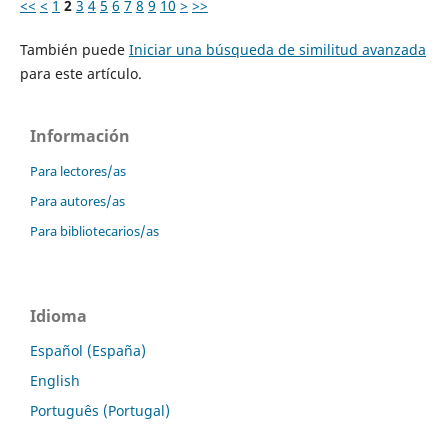
<<
<
1
2
3
4
5
6
7
8
9
10
>
>>
También puede
Iniciar una búsqueda de similitud avanzada
para este artículo.
Información
Para lectores/as
Para autores/as
Para bibliotecarios/as
Idioma
Español (España)
English
Português (Portugal)