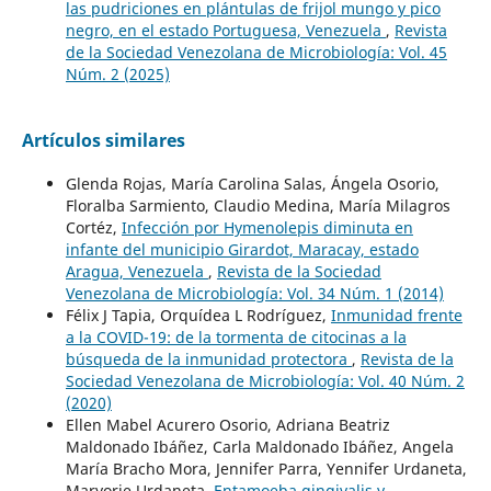
las pudriciones en plántulas de frijol mungo y pico
negro, en el estado Portuguesa, Venezuela
,
Revista
de la Sociedad Venezolana de Microbiología: Vol. 45
Núm. 2 (2025)
Artículos similares
Glenda Rojas, María Carolina Salas, Ángela Osorio,
Floralba Sarmiento, Claudio Medina, María Milagros
Cortéz,
Infección por Hymenolepis diminuta en
infante del municipio Girardot, Maracay, estado
Aragua, Venezuela
,
Revista de la Sociedad
Venezolana de Microbiología: Vol. 34 Núm. 1 (2014)
Félix J Tapia, Orquídea L Rodríguez,
Inmunidad frente
a la COVID-19: de la tormenta de citocinas a la
búsqueda de la inmunidad protectora
,
Revista de la
Sociedad Venezolana de Microbiología: Vol. 40 Núm. 2
(2020)
Ellen Mabel Acurero Osorio, Adriana Beatriz
Maldonado Ibáñez, Carla Maldonado Ibáñez, Angela
María Bracho Mora, Jennifer Parra, Yennifer Urdaneta,
Maryorie Urdaneta,
Entamoeba gingivalis y