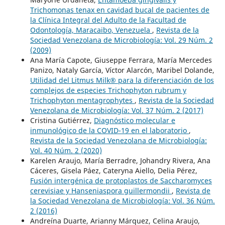
Trichomonas tenax en cavidad bucal de pacientes de
la Clínica Integral del Adulto de la Facultad de
Odontología, Maracaibo, Venezuela
,
Revista de la
Sociedad Venezolana de Microbiología: Vol. 29 Núm. 2
(2009)
Ana María Capote, Giuseppe Ferrara, María Mercedes
Panizo, Nataly García, Víctor Alarcón, Maribel Dolande,
Utilidad del Litmus Milk® para la diferenciación de los
complejos de especies Trichophyton rubrum y
Trichophyton mentagrophytes
,
Revista de la Sociedad
Venezolana de Microbiología: Vol. 37 Núm. 2 (2017)
Cristina Gutiérrez,
Diagnóstico molecular e
inmunológico de la COVID-19 en el laboratorio
,
Revista de la Sociedad Venezolana de Microbiología:
Vol. 40 Núm. 2 (2020)
Karelen Araujo, María Berradre, Johandry Rivera, Ana
Cáceres, Gisela Páez, Cateryna Aiello, Delia Pérez,
Fusión intergénica de protoplastos de Saccharomyces
cerevisiae y Hanseniaspora guillermondii
,
Revista de
la Sociedad Venezolana de Microbiología: Vol. 36 Núm.
2 (2016)
Andreína Duarte, Arianny Márquez, Celina Araujo,