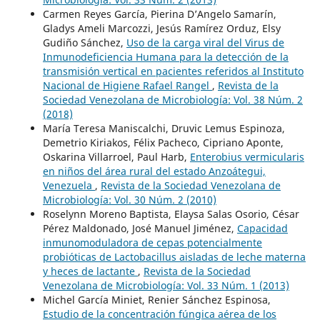
Carmen Reyes García, Pierina D’Angelo Samarín,
Gladys Ameli Marcozzi, Jesús Ramírez Orduz, Elsy
Gudiño Sánchez,
Uso de la carga viral del Virus de
Inmunodeficiencia Humana para la detección de la
transmisión vertical en pacientes referidos al Instituto
Nacional de Higiene Rafael Rangel
,
Revista de la
Sociedad Venezolana de Microbiología: Vol. 38 Núm. 2
(2018)
María Teresa Maniscalchi, Druvic Lemus Espinoza,
Demetrio Kiriakos, Félix Pacheco, Cipriano Aponte,
Oskarina Villarroel, Paul Harb,
Enterobius vermicularis
en niños del área rural del estado Anzoátegui,
Venezuela
,
Revista de la Sociedad Venezolana de
Microbiología: Vol. 30 Núm. 2 (2010)
Roselynn Moreno Baptista, Elaysa Salas Osorio, César
Pérez Maldonado, José Manuel Jiménez,
Capacidad
inmunomoduladora de cepas potencialmente
probióticas de Lactobacillus aisladas de leche materna
y heces de lactante
,
Revista de la Sociedad
Venezolana de Microbiología: Vol. 33 Núm. 1 (2013)
Michel García Miniet, Renier Sánchez Espinosa,
Estudio de la concentración fúngica aérea de los