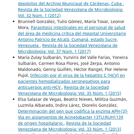
depósitos del Archivo Municipal de Cárdenas, Cuba
,
Revista de la Sociedad Venezolana de Microbiología:
Vol. 32 Núm. 1 (2012)
Brunnell González, Tulio Gómez, María Tovar, Leonor
Mora,
Parasitosis intestinales en el personal de salud
del área de medicina crítica del Hospital Universitario
Antonio Patricio de Alcalá, Cumaná, estado Sucre,
Venezuela
,
Revista de la Sociedad Venezolana de
Microbiología: Vol. 37 Núm. 1 (2017)
María Zulay Sulbarán, Yurviris del Valle Farías, Yoneira
Sulbarán, Carmen Rosa Flores, José Zerpa, Antonio
Maldonado, Genny Guillén, Héctor Rangel, Flor Helene
Pujol,
Infección por el virus de la hepatitis C (HCV) en
pacientes hemodializados seronegativos para
anticuerpos anti-HCV
,
Revista de la Sociedad
Venezolana de Microbiología: Vol. 35 Núm. 1 (2015)
Elsa Salazar de Vegas, Beatriz Nieves, Militza Guzmán,
Luzmila Albarado, Indira Lárez, Diorelis González,
Determinación del gen que codifica la enzima APH-(3´)-
VIa en aislamientos de Acinetobacter 13TU:RUH1139
de origen hospitalario
,
Revista de la Sociedad
Venezolana de Microbiología: Vol. 33 Núm. 1 (2013)