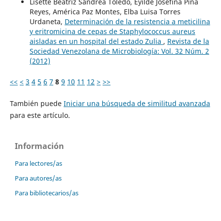
Lisette Beatriz Sandrea Toledo, Eyilde Josefina Piña
Reyes, América Paz Montes, Elba Luisa Torres
Urdaneta,
Determinación de la resistencia a meticilina
y eritromicina de cepas de Staphylococcus aureus
aisladas en un hospital del estado Zulia
,
Revista de la
Sociedad Venezolana de Microbiología: Vol. 32 Núm. 2
(2012)
<<
<
3
4
5
6
7
8
9
10
11
12
>
>>
También puede
Iniciar una búsqueda de similitud avanzada
para este artículo.
Información
Para lectores/as
Para autores/as
Para bibliotecarios/as