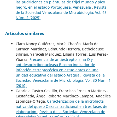
las pudriciones en plántulas de frijol mungo y pico
negro, en el estado Portuguesa, Venezuela
,
Revista
de la Sociedad Venezolana de Microbiología: Vol. 45
Núm. 2 (2025)
Artículos similares
Clara Nancy Gutiérrez, María Chacón, María del
Carmen Martínez, Edmundo Herrera, Bethelgeuse
Sibrian, Yaraceli Márquez, Liliana Torres, Luis Pérez-
Ybarra,
Frecuencia de antiestreptolisina O y
antidesoxirribonucleasa B como indicador de
infección estreptocócica en estudiantes de una
unidad educativa del estado Aragua
,
Revista de la
Sociedad Venezolana de Microbiología: Vol. 30 Núm. 1
(2010)
Gabriela Castro-Castillo, Francisco Ernesto Martínez-
Castañeda, Ángel Roberto Martínez-Campos, Angélica
Espinoza-Ortega,
Caracterización de la microbiota
nativa del queso Oaxaca tradicional en tres fases de
elaboración
,
Revista de la Sociedad Venezolana de
Microbiología: Vol. 33 Núm. 2 (2013)