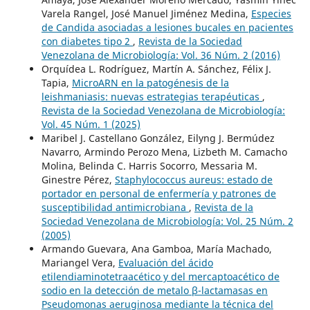
Varela Rangel, José Manuel Jiménez Medina,
Especies
de Candida asociadas a lesiones bucales en pacientes
con diabetes tipo 2
,
Revista de la Sociedad
Venezolana de Microbiología: Vol. 36 Núm. 2 (2016)
Orquídea L. Rodríguez, Martín A. Sánchez, Félix J.
Tapia,
MicroARN en la patogénesis de la
leishmaniasis: nuevas estrategias terapéuticas
,
Revista de la Sociedad Venezolana de Microbiología:
Vol. 45 Núm. 1 (2025)
Maribel J. Castellano González, Eilyng J. Bermúdez
Navarro, Armindo Perozo Mena, Lizbeth M. Camacho
Molina, Belinda C. Harris Socorro, Messaria M.
Ginestre Pérez,
Staphylococcus aureus: estado de
portador en personal de enfermería y patrones de
susceptibilidad antimicrobiana
,
Revista de la
Sociedad Venezolana de Microbiología: Vol. 25 Núm. 2
(2005)
Armando Guevara, Ana Gamboa, María Machado,
Mariangel Vera,
Evaluación del ácido
etilendiaminotetraacético y del mercaptoacético de
sodio en la detección de metalo β-lactamasas en
Pseudomonas aeruginosa mediante la técnica del