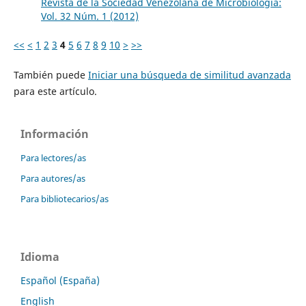
Revista de la Sociedad Venezolana de Microbiología:
Vol. 32 Núm. 1 (2012)
<<
<
1
2
3
4
5
6
7
8
9
10
>
>>
También puede
Iniciar una búsqueda de similitud avanzada
para este artículo.
Información
Para lectores/as
Para autores/as
Para bibliotecarios/as
Idioma
Español (España)
English