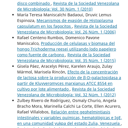
disco combinado
,
Revista de la Sociedad Venezolana
de Microbiología: Vol. 30 Núm. 1 (2010)
María Teresa Maniscalchi Badaoui, Druvic Lemus
Espinoza,
Mecanismos de evasión de Histoplasma
capsulatum en los fagocitos
,
Revista de la Sociedad
Venezolana de Microbiología: Vol. 26 Núm. 1 (2006)
Rafael Centeno Rumbos, Domenico Pavone
Maniscalco,
Producción de celulasas y biomasa del
hongo Trichoderma reesei utilizando lodo papelero
como fuente de carbono
,
Revista de la Sociedad
Venezolana de Microbiología: Vol. 35 Núm. 1 (2015)
Gisela Páez, Aracelys Pérez, Karelen Araujo, Zulay
Mármol, Marisela Rincón,
Efecto de la concentración
de lactosa sobre la producción de β-D-galactosidasa a
partir de Kluyveromyces marxianus ATCC 8554 en
cultivo por lote alimentado
,
Revista de la Sociedad
Venezolana de Microbiología: Vol. 32 Núm. 1 (2012)
Zulbey Rivero de Rodríguez, Osmaly Churio, Angela
Bracho Mora, Marinella Calchi La Corte, Ellen Acurero,
Rafael Villalobos,
Relación entre geohelmintiasis
intestinales y variables químicas, hematológicas e IgE,
en una comunidad yukpa del estado Zulia, Venezuela
,