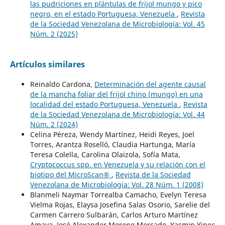
las pudriciones en plántulas de frijol mungo y pico
negro, en el estado Portuguesa, Venezuela
,
Revista
de la Sociedad Venezolana de Microbiología: Vol. 45
Núm. 2 (2025)
Artículos similares
Reinaldo Cardona,
Determinación del agente causal
de la mancha foliar del frijol chino (mungo) en una
localidad del estado Portuguesa, Venezuela
,
Revista
de la Sociedad Venezolana de Microbiología: Vol. 44
Núm. 2 (2024)
Celina Péreza, Wendy Martínez, Heidi Reyes, Joel
Torres, Arantza Roselló, Claudia Hartunga, María
Teresa Colella, Carolina Olaizola, Sofía Mata,
Cryptococcus spp. en Venezuela y su relación con el
biotipo del MicroScan®
,
Revista de la Sociedad
Venezolana de Microbiología: Vol. 28 Núm. 1 (2008)
Blanmeli Naymar Torrealba Camacho, Evelyn Teresa
Vielma Rojas, Elaysa Josefina Salas Osorio, Sarelie del
Carmen Carrero Sulbarán, Carlos Arturo Martínez
Amaya, José Alexander Moreno Mercado, Yasmin Yinec