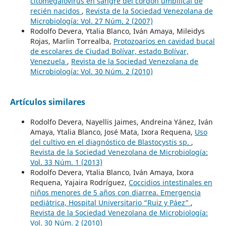
citomegalovirus en sangre del cordón umbilical de
recién nacidos
,
Revista de la Sociedad Venezolana de
Microbiología: Vol. 27 Núm. 2 (2007)
Rodolfo Devera, Ytalia Blanco, Iván Amaya, Mileidys
Rojas, Marlin Torrealba,
Protozoarios en cavidad bucal
de escolares de Ciudad Bolívar, estado Bolívar,
Venezuela
,
Revista de la Sociedad Venezolana de
Microbiología: Vol. 30 Núm. 2 (2010)
Artículos similares
Rodolfo Devera, Nayellis Jaimes, Andreina Yánez, Iván
Amaya, Ytalia Blanco, José Mata, Ixora Requena,
Uso
del cultivo en el diagnóstico de Blastocystis sp.
,
Revista de la Sociedad Venezolana de Microbiología:
Vol. 33 Núm. 1 (2013)
Rodolfo Devera, Ytalia Blanco, Iván Amaya, Ixora
Requena, Yajaira Rodríguez,
Coccidios intestinales en
niños menores de 5 años con diarrea. Emergencia
pediátrica, Hospital Universitario “Ruiz y Páez”
,
Revista de la Sociedad Venezolana de Microbiología:
Vol. 30 Núm. 2 (2010)