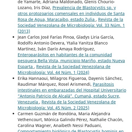
de Yamarte, Adriana Maldonado, Glenis Chourio-
Lozano, Iris Díaz,
Prevalencia de Blastocystis sp. y
otros protozoarios comensales en individuos de Santa
Rosa de Agua, Maracaibo, estado Zulia
,
Revista de la
Sociedad Venezolana de Microbiología: Vol. 33 Núm. 1
(2013)
Jean Carlos José Farías Pinoa, Gladys Liria García,
Rodolfo Antonio Devera, Ytalia Yanitza Blanco
Martínez, Iván Darío Amaya Rodríguez,
Enteroparásitos en habitantes de la comunidad
pesquera Bella Vista, municipio Mariño, estado Nueva
Esparta
,
Revista de la Sociedad Venezolana de
Microbiología: Vol. 44 Núm. 1 (2024)
Erika Hannaoui, Milagros Figueroa, Dayenis Sánchez,
Raudimar Márquez, Rosel Arismendi,
Parasitosis
intestinales en embarazadas del Hospital Universitario
“Antonio Patricio de Alcalá”. Cumaná, estado Sucre,
Venezuela
,
Revista de la Sociedad Venezolana de
Microbiología: Vol. 45 Núm. 2 (2025)
Carmen Guzmán de Rondóna, Maria Alejandra
Vethencourt, Mónica Galindo Pérez, Nathalie Chacón,
Carolina Wagner, Anaibeth Nessi Paduani,
Comportamiento biológico de Blastocystis hominis en