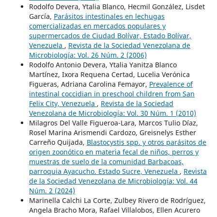
Rodolfo Devera, Ytalia Blanco, Hecmil González, Lisdet
García,
Parásitos intestinales en lechugas
comercializadas en mercados populares y
supermercados de Ciudad Bolívar, Estado Bolívar,
Venezuela
,
Revista de la Sociedad Venezolana de
Microbiología: Vol. 26 Núm. 2 (2006)
Rodolfo Antonio Devera, Ytalia Yanitza Blanco
Martínez, Ixora Requena Certad, Lucelia Verónica
Figueras, Adriana Carolina Femayor,
Prevalence of
intestinal coccidian in preschool children from San
Felix City, Venezuela
,
Revista de la Sociedad
Venezolana de Microbiología: Vol. 30 Núm. 1 (2010)
Milagros Del Valle Figueroa-Lara, Marcos Tulio Díaz,
Rosel Marina Arismendi Cardozo, Greisnelys Esther
Carreño Quijada,
Blastocystis spp. y otros parásitos de
origen zoonótico en materia fecal de niños, perros y
muestras de suelo de la comunidad Barbacoas,
parroquia Ayacucho. Estado Sucre, Venezuela
,
Revista
de la Sociedad Venezolana de Microbiología: Vol. 44
Núm. 2 (2024)
Marinella Calchi La Corte, Zulbey Rivero de Rodríguez,
Angela Bracho Mora, Rafael Villalobos, Ellen Acurero