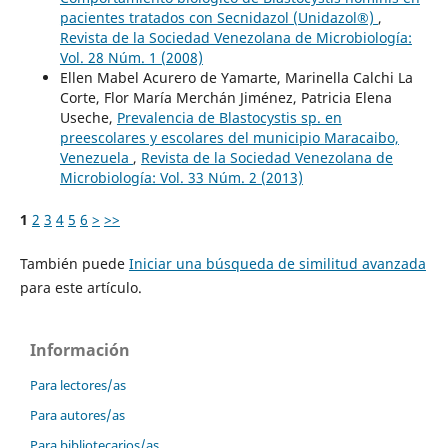
pacientes tratados con Secnidazol (Unidazol®)
,
Revista de la Sociedad Venezolana de Microbiología:
Vol. 28 Núm. 1 (2008)
Ellen Mabel Acurero de Yamarte, Marinella Calchi La
Corte, Flor María Merchán Jiménez, Patricia Elena
Useche,
Prevalencia de Blastocystis sp. en
preescolares y escolares del municipio Maracaibo,
Venezuela
,
Revista de la Sociedad Venezolana de
Microbiología: Vol. 33 Núm. 2 (2013)
1
2
3
4
5
6
>
>>
También puede
Iniciar una búsqueda de similitud avanzada
para este artículo.
Información
Para lectores/as
Para autores/as
Para bibliotecarios/as