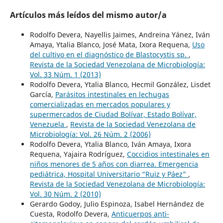
Artículos más leídos del mismo autor/a
Rodolfo Devera, Nayellis Jaimes, Andreina Yánez, Iván
Amaya, Ytalia Blanco, José Mata, Ixora Requena,
Uso
del cultivo en el diagnóstico de Blastocystis sp.
,
Revista de la Sociedad Venezolana de Microbiología:
Vol. 33 Núm. 1 (2013)
Rodolfo Devera, Ytalia Blanco, Hecmil González, Lisdet
García,
Parásitos intestinales en lechugas
comercializadas en mercados populares y
supermercados de Ciudad Bolívar, Estado Bolívar,
Venezuela
,
Revista de la Sociedad Venezolana de
Microbiología: Vol. 26 Núm. 2 (2006)
Rodolfo Devera, Ytalia Blanco, Iván Amaya, Ixora
Requena, Yajaira Rodríguez,
Coccidios intestinales en
niños menores de 5 años con diarrea. Emergencia
pediátrica, Hospital Universitario “Ruiz y Páez”
,
Revista de la Sociedad Venezolana de Microbiología:
Vol. 30 Núm. 2 (2010)
Gerardo Godoy, Julio Espinoza, Isabel Hernández de
Cuesta, Rodolfo Devera,
Anticuerpos anti-