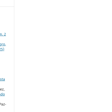
m. 2
gro,
25)
sta
ez,
ado
Paz-