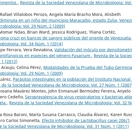
alimentos
,
Revista de la Sociedad Venezolana de Microbiología: Vol.
Rafael Villalobos Perozo, Angela María Bracho Mora, Alisbeth
diminuta en un niño del municipio Maracaibo, estado Zulia, Venez
robiología: Vol. 29 Núm. 2 (2009)
 Momar Ndao, Brian Ward, Jessica Rodríguez, Yliana Cortéz,
soma cruzi en bancos de sangre públicos del oriente de Venezuela
obiología: Vol. 34 Núm. 1 (2014)
pe Ferrara, Vera Reviakina,
Validación del inóculo por densitometr
 antifúngicos en especies del género Fusarium
,
Revista de la Socie
 1 (2013)
 Araujo, Celina Pérez,
Modalidades de la Prueba del Tubo Germin
obiología: Vol. 29 Núm. 1 (2009)
Suárez,
Parásitos intestinales en la población del Instituto Nacional
a de la Sociedad Venezolana de Microbiología: Vol. 27 Núm. 1 (2007
 Rosana Mavárez Montes, John Enmanuel Bermúdez Fereira, Anyelo
alero Cedeño,
Seroprevalencia de virus respiratorios y bacterias atíp
uela
,
Revista de la Sociedad Venezolana de Microbiología: Vol. 32 
ía Rosa Baroni, Marta Susana Carrasco, Claudia Álvarez, Karen Russ
uro Carlos Simonetta,
Efecto inhibidor de Lactobacillus casei 206/1
e la Sociedad Venezolana de Microbiología: Vol. 31 Núm. 1 (2011)