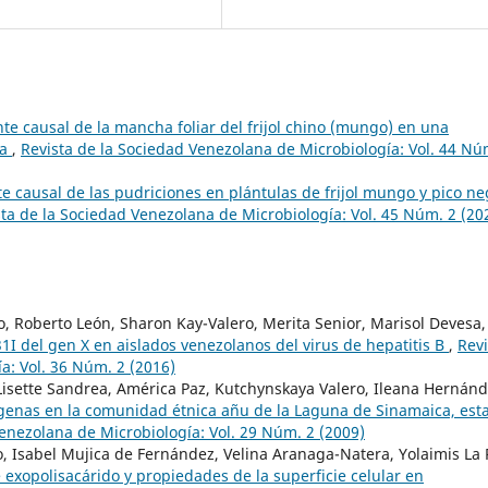
e causal de la mancha foliar del frijol chino (mungo) en una
la
,
Revista de la Sociedad Venezolana de Microbiología: Vol. 44 Nú
te causal de las pudriciones en plántulas de frijol mungo y pico ne
sta de la Sociedad Venezolana de Microbiología: Vol. 45 Núm. 2 (20
, Roberto León, Sharon Kay-Valero, Merita Senior, Marisol Devesa,
I del gen X en aislados venezolanos del virus de hepatitis B
,
Revi
a: Vol. 36 Núm. 2 (2016)
 Lisette Sandrea, América Paz, Kutchynskaya Valero, Ileana Hernánd
genas en la comunidad étnica añu de la Laguna de Sinamaica, est
Venezolana de Microbiología: Vol. 29 Núm. 2 (2009)
o, Isabel Mujica de Fernández, Velina Aranaga-Natera, Yolaimis La 
 exopolisacárido y propiedades de la superficie celular en