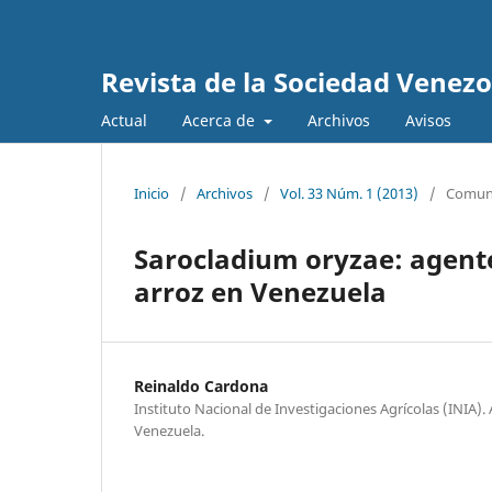
Revista de la Sociedad Venez
Actual
Acerca de
Archivos
Avisos
Inicio
/
Archivos
/
Vol. 33 Núm. 1 (2013)
/
Comuni
Sarocladium oryzae: agente 
arroz en Venezuela
Reinaldo Cardona
Instituto Nacional de Investigaciones Agrícolas (INIA).
Venezuela.