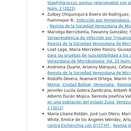
Staphylococcus aureus relacionados con 
Núm. 2 (2023)
Zulbey Chiquinquirá Rivero de Rodríguez, 
Fuenmayor B.,
Infección por Hymenolepis 
,
Revista de la Sociedad Venezolana de Mic
Mariolga Berrizbeitia, Favianny González,
Seroprevalencia de infección por Trypano
Revista de la Sociedad Venezolana de Micr
Liset Lage, María Mercedes Panizo, Giusep
para las pruebas de susceptibilidad a los
Venezolana de Microbiología: Vol. 33 Núm.
Andreína Duarte, Arianny Márquez, Celina
Revista de la Sociedad Venezolana de Micr
Rodolfo Devera, Noenard Ortega, Marlin 
Menor, Ciudad Bolívar, Venezuela
,
Revist
Jennifer Lucila Gotera Zambrano, Alibeth
Alberto Durán Mojica, Nereida Josefina V
en una población del estado Zulia, Venez
2 (2012)
María Liliana Roldán, José Luis Otero, Mar
White, Emilce de los Ángeles Méndez, Art
contra Escherichia coli O157:H7
,
Revista d