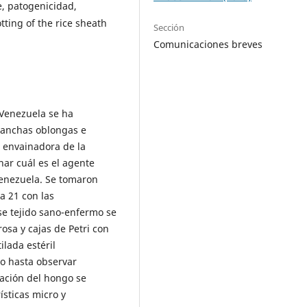
e, patogenicidad,
tting of the rice sheath
Sección
Comunicaciones breves
 Venezuela se ha
manchas oblongas e
a envainadora de la
nar cuál es el agente
 Venezuela. Se tomaron
a 21 con las
ase tejido sano-enfermo se
osa y cajas de Petri con
ilada estéril
io hasta observar
cación del hongo se
ísticas micro y