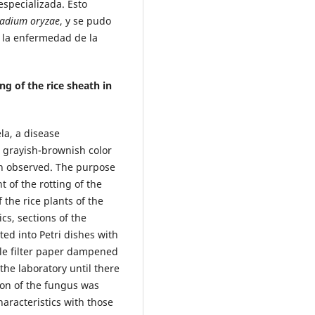
especializada. Esto
ladium oryzae
, y se pudo
e la enfermedad de la
ng of the rice sheath in
la, a disease
a grayish-brownish
color
en observed. The purpose
 of the rotting of the
 the rice plants of the
cs, sections of the
ed into Petri dishes with
ile filter paper dampened
the laboratory until there
ion of the fungus was
aracteristics with those