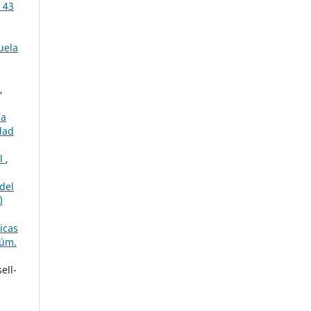
 43
uela
,
ía
dad
al
,
 del
)
icas
Núm.
ell-