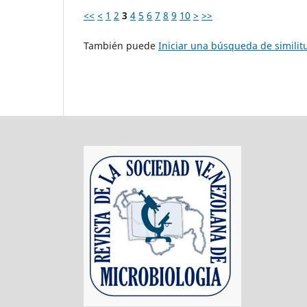
<<
<
1
2
3
4
5
6
7
8
9
10
>
>>
También puede
Iniciar una búsqueda de simili