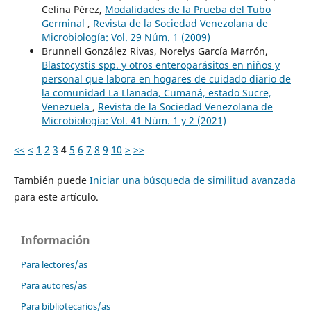
Celina Pérez,
Modalidades de la Prueba del Tubo
Germinal
,
Revista de la Sociedad Venezolana de
Microbiología: Vol. 29 Núm. 1 (2009)
Brunnell González Rivas, Norelys García Marrón,
Blastocystis spp. y otros enteroparásitos en niños y
personal que labora en hogares de cuidado diario de
la comunidad La Llanada, Cumaná, estado Sucre,
Venezuela
,
Revista de la Sociedad Venezolana de
Microbiología: Vol. 41 Núm. 1 y 2 (2021)
<<
<
1
2
3
4
5
6
7
8
9
10
>
>>
También puede
Iniciar una búsqueda de similitud avanzada
para este artículo.
Información
Para lectores/as
Para autores/as
Para bibliotecarios/as