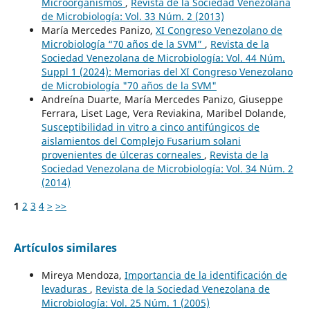
Microorganismos
,
Revista de la Sociedad Venezolana
de Microbiología: Vol. 33 Núm. 2 (2013)
María Mercedes Panizo,
XI Congreso Venezolano de
Microbiología “70 años de la SVM”
,
Revista de la
Sociedad Venezolana de Microbiología: Vol. 44 Núm.
Suppl 1 (2024): Memorias del XI Congreso Venezolano
de Microbiología "70 años de la SVM"
Andreína Duarte, María Mercedes Panizo, Giuseppe
Ferrara, Liset Lage, Vera Reviakina, Maribel Dolande,
Susceptibilidad in vitro a cinco antifúngicos de
aislamientos del Complejo Fusarium solani
provenientes de úlceras corneales
,
Revista de la
Sociedad Venezolana de Microbiología: Vol. 34 Núm. 2
(2014)
1
2
3
4
>
>>
Artículos similares
Mireya Mendoza,
Importancia de la identificación de
levaduras
,
Revista de la Sociedad Venezolana de
Microbiología: Vol. 25 Núm. 1 (2005)