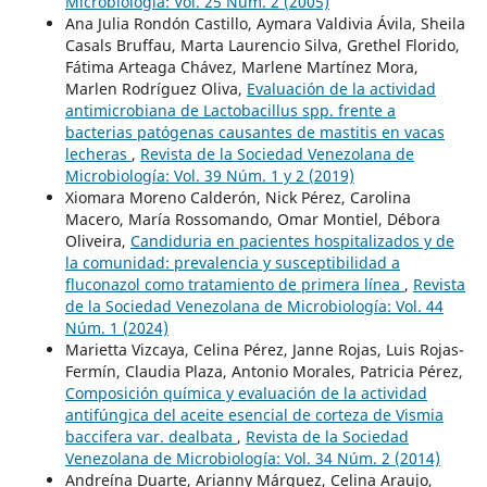
Microbiología: Vol. 25 Núm. 2 (2005)
Ana Julia Rondón Castillo, Aymara Valdivia Ávila, Sheila
Casals Bruffau, Marta Laurencio Silva, Grethel Florido,
Fátima Arteaga Chávez, Marlene Martínez Mora,
Marlen Rodríguez Oliva,
Evaluación de la actividad
antimicrobiana de Lactobacillus spp. frente a
bacterias patógenas causantes de mastitis en vacas
lecheras
,
Revista de la Sociedad Venezolana de
Microbiología: Vol. 39 Núm. 1 y 2 (2019)
Xiomara Moreno Calderón, Nick Pérez, Carolina
Macero, María Rossomando, Omar Montiel, Débora
Oliveira,
Candiduria en pacientes hospitalizados y de
la comunidad: prevalencia y susceptibilidad a
fluconazol como tratamiento de primera línea
,
Revista
de la Sociedad Venezolana de Microbiología: Vol. 44
Núm. 1 (2024)
Marietta Vizcaya, Celina Pérez, Janne Rojas, Luis Rojas-
Fermín, Claudia Plaza, Antonio Morales, Patricia Pérez,
Composición química y evaluación de la actividad
antifúngica del aceite esencial de corteza de Vismia
baccifera var. dealbata
,
Revista de la Sociedad
Venezolana de Microbiología: Vol. 34 Núm. 2 (2014)
Andreína Duarte, Arianny Márquez, Celina Araujo,