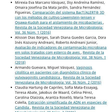
Mirexia Eva Marcano Vásquez, Ilsy Andreína Ramírez,
Omaira Josefina Da Mata Jardín, Sandra Fernández
Figueiras,
Comparación del sistema BacT/ALERT® 3D
con los métodos de cultivo Lowenstein-Jensen y
Ogawa-Kudoh para el aislamiento de micobacterias
,
Revista de la Sociedad Venezolana de Microbiología:
Vol. 36 Núm. 1 (2016)
Alisson Dias Borges, Sarah Diana Guedes Garcia, Dora
Inés Kozusny Andreani, Roberto Andreani Junior,
Avaliação de indicadores de contaminação microbiana
em solos tratados com esterco de aves
,
Revista de la
Sociedad Venezolana de Microbiología: Vol. 38 Núm. 1
(2018)
Armando Guevara, Miguel Vásquez,
Vaginosis
citolítica en pacientes con diagnóstico clínico de
vulvovaginitis candidiásica
,
Revista de la Sociedad
Venezolana de Microbiología: Vol. 36 Núm. 2 (2016)
Claudia Hartung de Capriles, Sofía Mata-Essayag,
Teresa Abate, Jakobus de Waard, Celina Pérez,
Carolina Olaizola, Arantza Roselló, María Teresa
Colella,
Extracción simplificada de ADN en especies de
Candida
,
Revista de la Sociedad Venezolana de