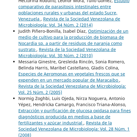
Hectorina Rodulfo, Leonor Mora, Tulio Gómez,
Estudio
comparativo de parasitosis intestinales entre
poblaciones rurales y urbanas del estado Sucre,
Venezuela
,
Revista de la Sociedad Venezolana de
Microbiología: Vol. 34 Núm. 2 (2014)
Judith Piñero-Bonilla, Isabel Díaz,
Optimización de un
medio de cultivo para la producción de biomasa de
Nocardia sp. a partir de residuos de naranja como
sustrato
,
Revista de la Sociedad Venezolana de
Microbiología: Vol. 30 Núm. 2 (2010)
Messaria Ginestre, Gresleida Rincón, Sonia Romero,
Belinda Harris, Maribel Castellano, Gladis Colina,
Especies de Aeromonas en vegetales frescos que se
expenden en un mercado popular de Maracaibo
,
Revista de la Sociedad Venezolana de Microbiología:
Vol. 25 Núm. 2 (2005)
Normig Zoghbi, Luis Ojeda, Nirza Noguera, Antonio
Yépez, Hendricka Camargo, Francisco Triana-Alonso,
Extracción y purificación de glucosa oxidasa para fines
diagnósticos producida en medios a base de
fertilizantes y azúcar industrial
,
Revista de la
Sociedad Venezolana de Microbiología: Vol. 28 Núm. 1
(2008)