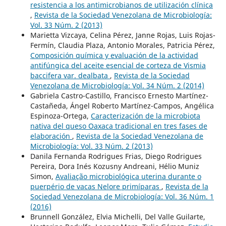
resistencia a los antimicrobianos de utilización clínica
,
Revista de la Sociedad Venezolana de Microbiología:
Vol. 33 Núm. 2 (2013)
Marietta Vizcaya, Celina Pérez, Janne Rojas, Luis Rojas-
Fermín, Claudia Plaza, Antonio Morales, Patricia Pérez,
Composición química y evaluación de la actividad
antifúngica del aceite esencial de corteza de Vismia
baccifera var. dealbata
,
Revista de la Sociedad
Venezolana de Microbiología: Vol. 34 Núm. 2 (2014)
Gabriela Castro-Castillo, Francisco Ernesto Martínez-
Castañeda, Ángel Roberto Martínez-Campos, Angélica
Espinoza-Ortega,
Caracterización de la microbiota
nativa del queso Oaxaca tradicional en tres fases de
elaboración
,
Revista de la Sociedad Venezolana de
Microbiología: Vol. 33 Núm. 2 (2013)
Danila Fernanda Rodrigues Frias, Diego Rodrigues
Pereira, Dora Inés Kozusny Andreani, Hélio Muniz
Simon,
Avaliação microbiológica uterina durante o
puerpério de vacas Nelore primíparas
,
Revista de la
Sociedad Venezolana de Microbiología: Vol. 36 Núm. 1
(2016)
Brunnell González, Elvia Michelli, Del Valle Guilarte,