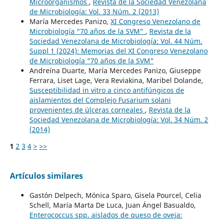
Microorganismos
,
Revista de la Sociedad Venezolana
de Microbiología: Vol. 33 Núm. 2 (2013)
María Mercedes Panizo,
XI Congreso Venezolano de
Microbiología “70 años de la SVM”
,
Revista de la
Sociedad Venezolana de Microbiología: Vol. 44 Núm.
Suppl 1 (2024): Memorias del XI Congreso Venezolano
de Microbiología "70 años de la SVM"
Andreína Duarte, María Mercedes Panizo, Giuseppe
Ferrara, Liset Lage, Vera Reviakina, Maribel Dolande,
Susceptibilidad in vitro a cinco antifúngicos de
aislamientos del Complejo Fusarium solani
provenientes de úlceras corneales
,
Revista de la
Sociedad Venezolana de Microbiología: Vol. 34 Núm. 2
(2014)
1
2
3
4
>
>>
Artículos similares
Gastón Delpech, Mónica Sparo, Gisela Pourcel, Celia
Schell, María Marta De Luca, Juan Ángel Basualdo,
Enterococcus spp. aislados de queso de oveja: