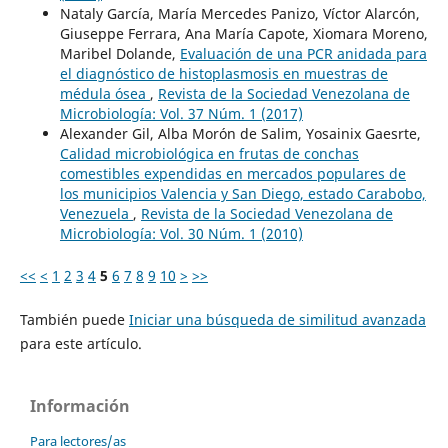
Nataly García, María Mercedes Panizo, Víctor Alarcón,
Giuseppe Ferrara, Ana María Capote, Xiomara Moreno,
Maribel Dolande,
Evaluación de una PCR anidada para
el diagnóstico de histoplasmosis en muestras de
médula ósea
,
Revista de la Sociedad Venezolana de
Microbiología: Vol. 37 Núm. 1 (2017)
Alexander Gil, Alba Morón de Salim, Yosainix Gaesrte,
Calidad microbiológica en frutas de conchas
comestibles expendidas en mercados populares de
los municipios Valencia y San Diego, estado Carabobo,
Venezuela
,
Revista de la Sociedad Venezolana de
Microbiología: Vol. 30 Núm. 1 (2010)
<<
<
1
2
3
4
5
6
7
8
9
10
>
>>
También puede
Iniciar una búsqueda de similitud avanzada
para este artículo.
Información
Para lectores/as