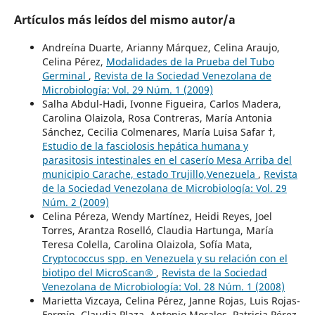
Artículos más leídos del mismo autor/a
Andreína Duarte, Arianny Márquez, Celina Araujo,
Celina Pérez,
Modalidades de la Prueba del Tubo
Germinal
,
Revista de la Sociedad Venezolana de
Microbiología: Vol. 29 Núm. 1 (2009)
Salha Abdul-Hadi, Ivonne Figueira, Carlos Madera,
Carolina Olaizola, Rosa Contreras, María Antonia
Sánchez, Cecilia Colmenares, María Luisa Safar †,
Estudio de la fasciolosis hepática humana y
parasitosis intestinales en el caserío Mesa Arriba del
municipio Carache, estado Trujillo,Venezuela
,
Revista
de la Sociedad Venezolana de Microbiología: Vol. 29
Núm. 2 (2009)
Celina Péreza, Wendy Martínez, Heidi Reyes, Joel
Torres, Arantza Roselló, Claudia Hartunga, María
Teresa Colella, Carolina Olaizola, Sofía Mata,
Cryptococcus spp. en Venezuela y su relación con el
biotipo del MicroScan®
,
Revista de la Sociedad
Venezolana de Microbiología: Vol. 28 Núm. 1 (2008)
Marietta Vizcaya, Celina Pérez, Janne Rojas, Luis Rojas-
Fermín, Claudia Plaza, Antonio Morales, Patricia Pérez,