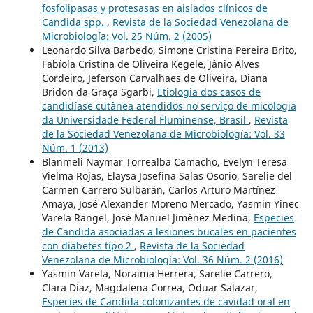
fosfolipasas y protesasas en aislados clínicos de
Candida spp.
,
Revista de la Sociedad Venezolana de
Microbiología: Vol. 25 Núm. 2 (2005)
Leonardo Silva Barbedo, Simone Cristina Pereira Brito,
Fabíola Cristina de Oliveira Kegele, Jânio Alves
Cordeiro, Jeferson Carvalhaes de Oliveira, Diana
Bridon da Graça Sgarbi,
Etiologia dos casos de
candidíase cutânea atendidos no serviço de micologia
da Universidade Federal Fluminense, Brasil
,
Revista
de la Sociedad Venezolana de Microbiología: Vol. 33
Núm. 1 (2013)
Blanmeli Naymar Torrealba Camacho, Evelyn Teresa
Vielma Rojas, Elaysa Josefina Salas Osorio, Sarelie del
Carmen Carrero Sulbarán, Carlos Arturo Martínez
Amaya, José Alexander Moreno Mercado, Yasmin Yinec
Varela Rangel, José Manuel Jiménez Medina,
Especies
de Candida asociadas a lesiones bucales en pacientes
con diabetes tipo 2
,
Revista de la Sociedad
Venezolana de Microbiología: Vol. 36 Núm. 2 (2016)
Yasmin Varela, Noraima Herrera, Sarelie Carrero,
Clara Díaz, Magdalena Correa, Oduar Salazar,
Especies de Candida colonizantes de cavidad oral en