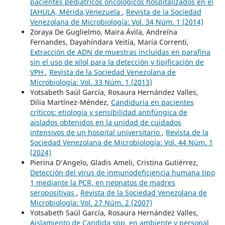
pacientes pediátricos oncológicos hospitalizados en el
IAHULA, Mérida,Venezuela
,
Revista de la Sociedad
Venezolana de Microbiología: Vol. 34 Núm. 1 (2014)
Zoraya De Guglielmo, Maira Ávila, Andreína
Fernandes, Dayahíndara Veitía, María Correnti,
Extracción de ADN de muestras incluidas en parafina
sin el uso de xilol para la detección y tipificación de
VPH
,
Revista de la Sociedad Venezolana de
Microbiología: Vol. 33 Núm. 1 (2013)
Yotsabeth Saúl García, Rosaura Hernández Valles,
Dilia Martínez-Méndez,
Candiduria en pacientes
críticos: etiología y sensibilidad antifúngica de
aislados obtenidos en la unidad de cuidados
intensivos de un hospital universitario
,
Revista de la
Sociedad Venezolana de Microbiología: Vol. 44 Núm. 1
(2024)
Pierina D’Angelo, Gladis Ameli, Cristina Gutiérrez,
Detección del virus de inmunodeficiencia humana tipo
1 mediante la PCR, en neonatos de madres
seropositivas
,
Revista de la Sociedad Venezolana de
Microbiología: Vol. 27 Núm. 2 (2007)
Yotsabeth Saúl García, Rosaura Hernández Valles,
Aislamiento de Candida spp. en ambiente y personal