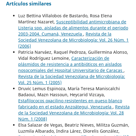
Artículos similares
Luz Bettina Villalobos de Bastardo, Rosa Elena
Martínez Nazaret,
Susceptibilidad antimicrobiana de
Listeria spp. aisladas de alimentos durante el periodo
2003-2004. Cumaná, Venezuela
,
Revista de la
Sociedad Venezolana de Microbiología: Vol. 26 Núm. 1
(2006)
Patricia Narváez, Raquel Pedroza, Guillermina Alonso,
Vidal Rodríguez Lemoine,
Caracterización de
plásmidos de resistencia a antibióticos en aislados
nosocomiales del Hospital Universitario de Caracas
,
Revista de la Sociedad Venezolana de Microbiología:
Vol. 25 Núm. 1 (2005)
Druvic Lemus Espinoza, María Teresa Maniscalchi
Badaoui, Mazn Hassoun, Heycarid Vizcaya,
Estafilococos oxacilino resistentes en queso blanco
fabricado en el estado Anzoátegui, Venezuela
,
Revista
de la Sociedad Venezolana de Microbiología: Vol. 28
Núm. 1 (2008)
Elsa Salazar de Vegas, Beatriz Nieves, Militza Guzmán,
Luzmila Albarado, Indira Lárez, Diorelis González,