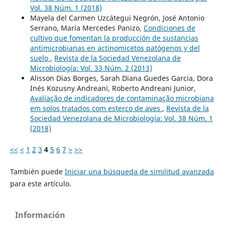
Vol. 38 Núm. 1 (2018)
Mayela del Carmen Uzcátegui Negrón, José Antonio
Serrano, María Mercedes Panizo,
Condiciones de
cultivo que fomentan la producción de sustancias
antimicrobianas en actinomicetos patógenos y del
suelo
,
Revista de la Sociedad Venezolana de
Microbiología: Vol. 33 Núm. 2 (2013)
Alisson Dias Borges, Sarah Diana Guedes Garcia, Dora
Inés Kozusny Andreani, Roberto Andreani Junior,
Avaliação de indicadores de contaminação microbiana
em solos tratados com esterco de aves
,
Revista de la
Sociedad Venezolana de Microbiología: Vol. 38 Núm. 1
(2018)
<<
<
1
2
3
4
5
6
7
>
>>
También puede
Iniciar una búsqueda de similitud avanzada
para este artículo.
Información