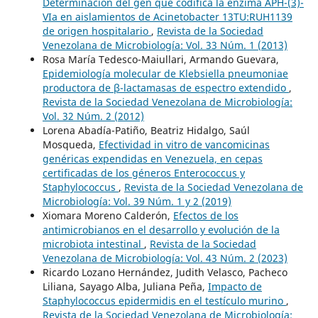
Determinación del gen que codifica la enzima APH-(3´)-
VIa en aislamientos de Acinetobacter 13TU:RUH1139
de origen hospitalario
,
Revista de la Sociedad
Venezolana de Microbiología: Vol. 33 Núm. 1 (2013)
Rosa María Tedesco-Maiullari, Armando Guevara,
Epidemiología molecular de Klebsiella pneumoniae
productora de β-lactamasas de espectro extendido
,
Revista de la Sociedad Venezolana de Microbiología:
Vol. 32 Núm. 2 (2012)
Lorena Abadía-Patiño, Beatriz Hidalgo, Saúl
Mosqueda,
Efectividad in vitro de vancomicinas
genéricas expendidas en Venezuela, en cepas
certificadas de los géneros Enterococcus y
Staphylococcus
,
Revista de la Sociedad Venezolana de
Microbiología: Vol. 39 Núm. 1 y 2 (2019)
Xiomara Moreno Calderón,
Efectos de los
antimicrobianos en el desarrollo y evolución de la
microbiota intestinal
,
Revista de la Sociedad
Venezolana de Microbiología: Vol. 43 Núm. 2 (2023)
Ricardo Lozano Hernández, Judith Velasco, Pacheco
Liliana, Sayago Alba, Juliana Peña,
Impacto de
Staphylococcus epidermidis en el testículo murino
,
Revista de la Sociedad Venezolana de Microbiología: