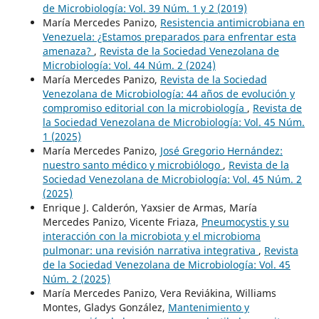
de Microbiología: Vol. 39 Núm. 1 y 2 (2019)
María Mercedes Panizo,
Resistencia antimicrobiana en
Venezuela: ¿Estamos preparados para enfrentar esta
amenaza?
,
Revista de la Sociedad Venezolana de
Microbiología: Vol. 44 Núm. 2 (2024)
María Mercedes Panizo,
Revista de la Sociedad
Venezolana de Microbiología: 44 años de evolución y
compromiso editorial con la microbiología
,
Revista de
la Sociedad Venezolana de Microbiología: Vol. 45 Núm.
1 (2025)
María Mercedes Panizo,
José Gregorio Hernández:
nuestro santo médico y microbiólogo
,
Revista de la
Sociedad Venezolana de Microbiología: Vol. 45 Núm. 2
(2025)
Enrique J. Calderón, Yaxsier de Armas, María
Mercedes Panizo, Vicente Friaza,
Pneumocystis y su
interacción con la microbiota y el microbioma
pulmonar: una revisión narrativa integrativa
,
Revista
de la Sociedad Venezolana de Microbiología: Vol. 45
Núm. 2 (2025)
María Mercedes Panizo, Vera Reviákina, Williams
Montes, Gladys González,
Mantenimiento y