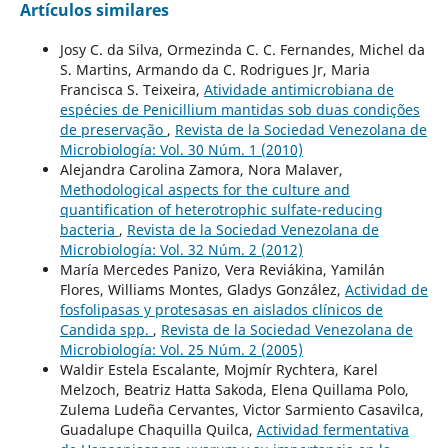
Artículos similares
Josy C. da Silva, Ormezinda C. C. Fernandes, Michel da
S. Martins, Armando da C. Rodrigues Jr, Maria
Francisca S. Teixeira,
Atividade antimicrobiana de
espécies de Penicillium mantidas sob duas condições
de preservação
,
Revista de la Sociedad Venezolana de
Microbiología: Vol. 30 Núm. 1 (2010)
Alejandra Carolina Zamora, Nora Malaver,
Methodological aspects for the culture and
quantification of heterotrophic sulfate-reducing
bacteria
,
Revista de la Sociedad Venezolana de
Microbiología: Vol. 32 Núm. 2 (2012)
María Mercedes Panizo, Vera Reviákina, Yamilán
Flores, Williams Montes, Gladys González,
Actividad de
fosfolipasas y protesasas en aislados clínicos de
Candida spp.
,
Revista de la Sociedad Venezolana de
Microbiología: Vol. 25 Núm. 2 (2005)
Waldir Estela Escalante, Mojmír Rychtera, Karel
Melzoch, Beatriz Hatta Sakoda, Elena Quillama Polo,
Zulema Ludeña Cervantes, Victor Sarmiento Casavilca,
Guadalupe Chaquilla Quilca,
Actividad fermentativa