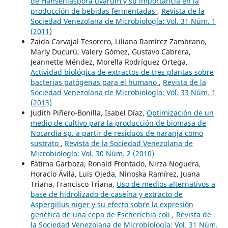
de Hanseniaspora uvarum y su importancia en la
producción de bebidas fermentadas
,
Revista de la
Sociedad Venezolana de Microbiología: Vol. 31 Núm. 1
(2011)
Zaida Carvajal Tesorero, Liliana Ramírez Zambrano,
Marly Ducurú, Valery Gómez, Gustavo Cabrera,
Jeannette Méndez, Morella Rodríguez Ortega,
Actividad biológica de extractos de tres plantas sobre
bacterias patógenas para el humano
,
Revista de la
Sociedad Venezolana de Microbiología: Vol. 33 Núm. 1
(2013)
Judith Piñero-Bonilla, Isabel Díaz,
Optimización de un
medio de cultivo para la producción de biomasa de
Nocardia sp. a partir de residuos de naranja como
sustrato
,
Revista de la Sociedad Venezolana de
Microbiología: Vol. 30 Núm. 2 (2010)
Fátima Garboza, Ronald Frontado, Nirza Noguera,
Horacio Ávila, Luis Ojeda, Ninoska Ramírez, Juana
Triana, Francisco Triana,
Uso de medios alternativos a
base de hidrolizado de caseína y extracto de
Aspergillus niger y su efecto sobre la expresión
genética de una cepa de Escherichia coli
,
Revista de
la Sociedad Venezolana de Microbiología: Vol. 31 Núm.