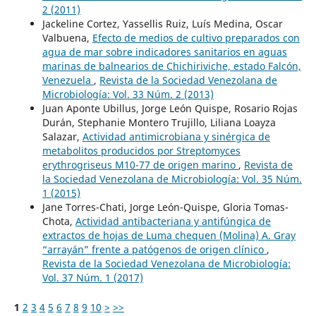
2 (2011)
Jackeline Cortez, Yassellis Ruiz, Luís Medina, Oscar
Valbuena,
Efecto de medios de cultivo preparados con
agua de mar sobre indicadores sanitarios en aguas
marinas de balnearios de Chichiriviche, estado Falcón,
Venezuela
,
Revista de la Sociedad Venezolana de
Microbiología: Vol. 33 Núm. 2 (2013)
Juan Aponte Ubillus, Jorge León Quispe, Rosario Rojas
Durán, Stephanie Montero Trujillo, Liliana Loayza
Salazar,
Actividad antimicrobiana y sinérgica de
metabolitos producidos por Streptomyces
erythrogriseus M10-77 de origen marino
,
Revista de
la Sociedad Venezolana de Microbiología: Vol. 35 Núm.
1 (2015)
Jane Torres-Chati, Jorge León-Quispe, Gloria Tomas-
Chota,
Actividad antibacteriana y antifúngica de
extractos de hojas de Luma chequen (Molina) A. Gray
“arrayán” frente a patógenos de origen clínico
,
Revista de la Sociedad Venezolana de Microbiología:
Vol. 37 Núm. 1 (2017)
1
2
3
4
5
6
7
8
9
10
>
>>