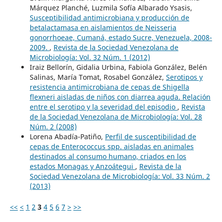
Márquez Planché, Luzmila Sofía Albarado Ysasis,
Susceptibilidad antimicrobiana y producción de
betalactamasa en aislamientos de Neisseria
gonorrhoeae, Cumaná, estado Sucre, Venezuela, 2008-
2009.
,
Revista de la Sociedad Venezolana de
Microbiología: Vol. 32 Núm. 1 (2012)
Iraiz Bellorín, Gidalia Urbina, Fabiola González, Belén
Salinas, María Tomat, Rosabel González,
Serotipos y
resistencia antimicrobiana de cepas de Shigella
flexneri aisladas de niños con diarrea aguda. Relación
entre el serotipo y la severidad del episodio
,
Revista
de la Sociedad Venezolana de Microbiología: Vol. 28
Núm. 2 (2008)
Lorena Abadía-Patiño,
Perfil de susceptibilidad de
cepas de Enterococcus spp. aisladas en animales
destinados al consumo humano, criados en los
estados Monagas y Anzoátegui
,
Revista de la
Sociedad Venezolana de Microbiología: Vol. 33 Núm. 2
(2013)
<<
<
1
2
3
4
5
6
7
>
>>