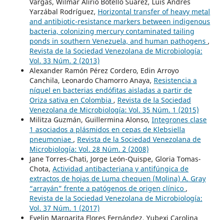
Vargas, Wilmar Alirio Botello Suárez, Luis Andrés
Yarzábal Rodríguez,
Horizontal transfer of heavy metal
and antibiotic-resistance markers between indigenous
bacteria, colonizing mercury contaminated tailing
ponds in southern Venezuela, and human pathogens
,
Revista de la Sociedad Venezolana de Microbiología:
Vol. 33 Núm. 2 (2013)
Alexander Ramón Pérez Cordero, Edin Arroyo
Canchila, Leonardo Chamorro Anaya,
Resistencia a
níquel en bacterias endófitas aisladas a partir de
Oriza sativa en Colombia
,
Revista de la Sociedad
Venezolana de Microbiología: Vol. 35 Núm. 1 (2015)
Militza Guzmán, Guillermina Alonso,
Integrones clase
1 asociados a plásmidos en cepas de Klebsiella
pneumoniae
,
Revista de la Sociedad Venezolana de
Microbiología: Vol. 28 Núm. 2 (2008)
Jane Torres-Chati, Jorge León-Quispe, Gloria Tomas-
Chota,
Actividad antibacteriana y antifúngica de
extractos de hojas de Luma chequen (Molina) A. Gray
“arrayán” frente a patógenos de origen clínico
,
Revista de la Sociedad Venezolana de Microbiología:
Vol. 37 Núm. 1 (2017)
Evelin Margarita Flores Fernández, Yubexi Carolina