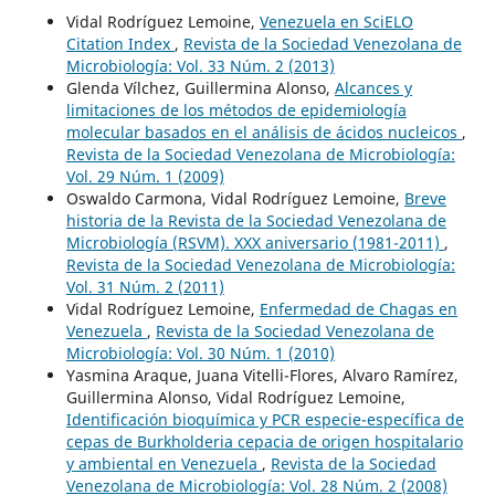
Vidal Rodríguez Lemoine,
Venezuela en SciELO
Citation Index
,
Revista de la Sociedad Venezolana de
Microbiología: Vol. 33 Núm. 2 (2013)
Glenda Vílchez, Guillermina Alonso,
Alcances y
limitaciones de los métodos de epidemiología
molecular basados en el análisis de ácidos nucleicos
,
Revista de la Sociedad Venezolana de Microbiología:
Vol. 29 Núm. 1 (2009)
Oswaldo Carmona, Vidal Rodríguez Lemoine,
Breve
historia de la Revista de la Sociedad Venezolana de
Microbiología (RSVM). XXX aniversario (1981-2011)
,
Revista de la Sociedad Venezolana de Microbiología:
Vol. 31 Núm. 2 (2011)
Vidal Rodríguez Lemoine,
Enfermedad de Chagas en
Venezuela
,
Revista de la Sociedad Venezolana de
Microbiología: Vol. 30 Núm. 1 (2010)
Yasmina Araque, Juana Vitelli-Flores, Alvaro Ramírez,
Guillermina Alonso, Vidal Rodríguez Lemoine,
Identificación bioquímica y PCR especie-específica de
cepas de Burkholderia cepacia de origen hospitalario
y ambiental en Venezuela
,
Revista de la Sociedad
Venezolana de Microbiología: Vol. 28 Núm. 2 (2008)