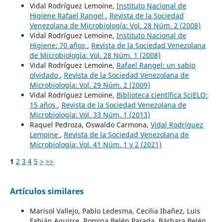
Vidal Rodríguez Lemoine,
Instituto Nacional de
Higiene Rafael Rangel
,
Revista de la Sociedad
Venezolana de Microbiología: Vol. 28 Núm. 2 (2008)
Vidal Rodríguez Lemoine,
Instituto Nacional de
Higiene: 70 años
,
Revista de la Sociedad Venezolana
de Microbiología: Vol. 28 Núm. 1 (2008)
Vidal Rodríguez Lemoine,
Rafael Rangel: un sabio
olvidado
,
Revista de la Sociedad Venezolana de
Microbiología: Vol. 29 Núm. 2 (2009)
Vidal Rodríguez Lemoine,
Biblioteca científica SciELO:
15 años
,
Revista de la Sociedad Venezolana de
Microbiología: Vol. 33 Núm. 1 (2013)
Raquel Pedroza, Oswaldo Carmona,
Vidal Rodríguez
Lemoine
,
Revista de la Sociedad Venezolana de
Microbiología: Vol. 41 Núm. 1 y 2 (2021)
1
2
3
4
5
>
>>
Artículos similares
Marisol Vallejo, Pablo Ledesma, Cecilia Ibañez, Luis
Fabián Aguirre, Romina Belén Parada, Bárbara Belén