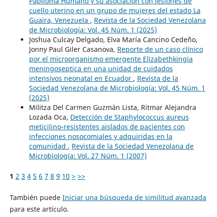
Papiloma Humano y su asociación con lesiones de
cuello uterino en un grupo de mujeres del estado La
Guaira, Venezuela
,
Revista de la Sociedad Venezolana
de Microbiología: Vol. 45 Núm. 1 (2025)
Joshua Culcay Delgado, Elva María Cancino Cedeño,
Jonny Paul Giler Casanova,
Reporte de un caso clínico
por el microorganismo emergente Elizabethkingia
meningoseptica en una unidad de cuidados
intensivos neonatal en Ecuador
,
Revista de la
Sociedad Venezolana de Microbiología: Vol. 45 Núm. 1
(2025)
Militza Del Carmen Guzmán Lista, Ritmar Alejandra
Lozada Oca,
Detección de Staphylococcus aureus
meticilino-resistentes aislados de pacientes con
infecciones nosocomiales y adquiridas en la
comunidad
,
Revista de la Sociedad Venezolana de
Microbiología: Vol. 27 Núm. 1 (2007)
1
2
3
4
5
6
7
8
9
10
>
>>
También puede
Iniciar una búsqueda de similitud avanzada
para este artículo.