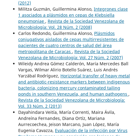
(2012)
Militza Guzmán, Guillermina Alonso,
Integrones clase
1 asociados a plásmidos en cepas de Klebsiella
pneumoniae
,
Revista de la Sociedad Venezolana de
Microbiología: Vol. 28 Núm. 2 (2008)
Carlos Redondo, Guillermina Alonso,
Plásmidos
conjugativos aislados de cepas multirresistentes de
pacientes de cuatro centros de salud del área
metropolitana de Caracas
,
Revista de la Sociedad
Venezolana de Microbiología: Vol. 27 Núm. 2 (2007)
Wileidy Andrea Gómez Calderón, María Mercedes Ball
Vargas, Wilmar Alirio Botello Suárez, Luis Andrés
Yarzábal Rodríguez,
Horizontal transfer of heavy metal
and antibiotic-resistance markers between indigenous
bacteria, colonizing mercury contaminated tailing
ponds in southern Venezuela, and human pathogens
,
Revista de la Sociedad Venezolana de Microbiología:
Vol. 33 Núm. 2 (2013)
Dayahindara Veitía, María Correnti, Maira Ávila,
Andreína Fernandes, Diana Ortíz, Mariana
Aurrecoechea, Jeison Marcano, Juan López, María
Eugenia Cavazza,
Evaluación de la infección por Virus