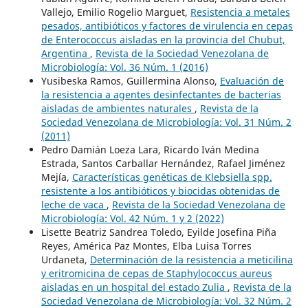
Vallejo, Emilio Rogelio Marguet,
Resistencia a metales
pesados, antibióticos y factores de virulencia en cepas
de Enterococcus aisladas en la provincia del Chubut,
Argentina
,
Revista de la Sociedad Venezolana de
Microbiología: Vol. 36 Núm. 1 (2016)
Yusibeska Ramos, Guillermina Alonso,
Evaluación de
la resistencia a agentes desinfectantes de bacterias
aisladas de ambientes naturales
,
Revista de la
Sociedad Venezolana de Microbiología: Vol. 31 Núm. 2
(2011)
Pedro Damián Loeza Lara, Ricardo Iván Medina
Estrada, Santos Carballar Hernández, Rafael Jiménez
Mejía,
Características genéticas de Klebsiella spp.
resistente a los antibióticos y biocidas obtenidas de
leche de vaca
,
Revista de la Sociedad Venezolana de
Microbiología: Vol. 42 Núm. 1 y 2 (2022)
Lisette Beatriz Sandrea Toledo, Eyilde Josefina Piña
Reyes, América Paz Montes, Elba Luisa Torres
Urdaneta,
Determinación de la resistencia a meticilina
y eritromicina de cepas de Staphylococcus aureus
aisladas en un hospital del estado Zulia
,
Revista de la
Sociedad Venezolana de Microbiología: Vol. 32 Núm. 2