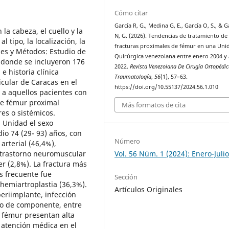
Cómo citar
García R, G., Medina G, E., García O, S., & G
la cabeza, el cuello y la
N, G. (2026). Tendencias de tratamiento de 
l tipo, la localización, la
fracturas proximales de fémur en una Uni
les y Métodos: Estudio de
Quirúrgica venezolana entre enero 2004 y
, donde se incluyeron 176
2022.
Revista Venezolana De Cirugía Ortopédic
e historia clínica
Traumatología
,
56
(1), 57–63.
icular de Caracas en el
https://doi.org/10.55137/2024.56.1.010
 a aquellos pacientes con
de fémur proximal
Más formatos de cita
res o sistémicos.
a Unidad el sexo
o 74 (29- 93) años, con
Número
arterial (46,4%),
, trastorno neuromuscular
Vol. 56 Núm. 1 (2024): Enero-Juli
r (2,8%). La fractura más
s frecuente fue
Sección
 hemiartroplastia (36,3%).
Artículos Originales
eriimplante, infección
nto de componente, entre
e fémur presentan alta
 atención médica en el