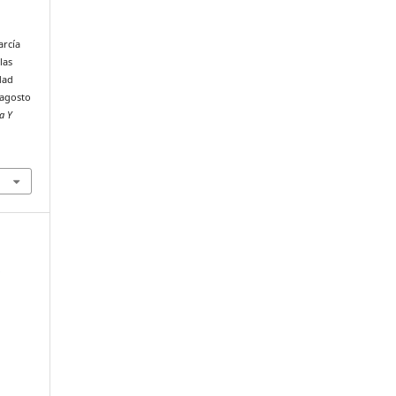
arcía
las
dad
 agosto
a Y
o