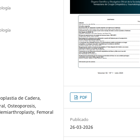
ología
ología
PDF
roplastia de Cadera,
al, Osteoporosis,
Hemiarthroplasty, Femoral
Publicado
26-03-2026