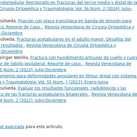
ndomedular Retrógrado en fracturas del tercio medio y distal de l
irugía Ortopédica y Traumatología: Vol. 56 Núm. 2 (2024): Julio-
epúlveda,
Fijación con placa transiliaca en banda de tensión para
ico. Reporte de Caso.
,
Revista Venezolana de Cirugía Ortopédica y
o-Diciembre
púlveda,
Fracturas acetabulares en el adulto mayor. Desafíos del
s resultados
,
Revista Venezolana de Cirugía Ortopédica y
o-Diciembre
zinger Melillo,
Fractura con hundimiento articular de cuello y cue
r de tobillo ipsilateral. Reporte de caso.
,
Revista Venezolana de
5 Núm. 2 (2023): Julio-Diciembre
amiento para deformidades angulares en fémur distal con sistema
 y Traumatología: Vol. 55 Núm. 1 (2023): Enero-Junio
epúlveda,
Evaluar los resultados funcionales, radiológicos y las
o de las fracturas acetabulares bilaterales
,
Revista Venezolana d
4 Núm. 2 (2022): Julio-Diciembre
tud avanzada
para este artículo.