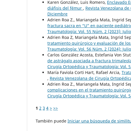
Karen González, Luis Romero,
Enclavado E
diáfisis del fémur
,
Revista Venezolana de C
Diciembre
Adrien Roa Z., Mariangela Mata, Ingrid S
fractura sacra en “U” en paciente pediátr
Traumatología: Vol. 55 Núm. 2 (2023): Juli
Adrien Roa Z, Mariangela Mata, Ingrid Se
tratamiento quirúrgico y evaluación de lo
Traumatología: Vol. 56 Núm. 2 (2024): Juli
Carlos González Acosta, Estefania Von Stut
de astrágalo asociada a fractura trimaleola
Cirugía Ortopédica y Traumatología: Vol. 5
María Faviola Corti Hart, Rafael Arcia,
Trat
,
Revista Venezolana de Cirugía Ortopédica
Adrien Roa Z., Mariangela Mata, Ingrid S
complicaciones en el tratamiento quirúrgic
Cirugía Ortopédica y Traumatología: Vol. 5
1
2
3
4
>
>>
También puede
Iniciar una búsqueda de simili