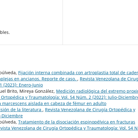
bles.
epúlveda,
Fijación interna combinada con artroplastia total de cade
plejas en ancianos. Reporte de caso.
,
Revista Venezolana de Cirug
1 (2023): Enero-Junio
uel Brito, Mireya González,
Medición radiológica del extremo prox
 Ortopédica y Traumatología: Vol. 54 Núm. 2 (2022): Julio-Diciembr
ia marcescens aislada en cabeza de fémur en adulto
ión de la literatura
,
Revista Venezolana de Cirugía Ortopédica y
o-Diciembre
epúlveda,
Tratamiento de la disociación espinopélvica en fracturas
vista Venezolana de Cirugía Ortopédica y Traumatología: Vol. 54 