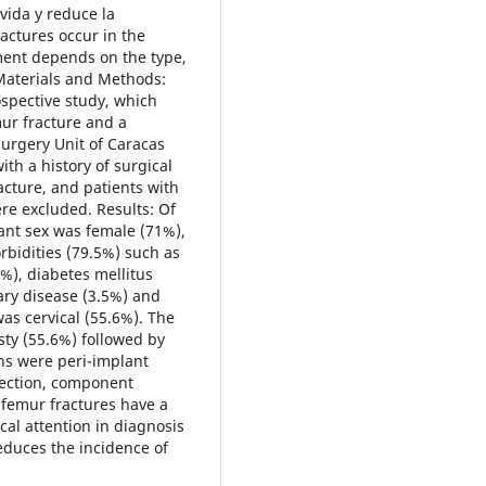
vida y reduce la
ractures occur in the
ment depends on the type,
 Materials and Methods:
ospective study, which
ur fracture and a
Surgery Unit of Caracas
h a history of surgical
cture, and patients with
ere excluded. Results: Of
ant sex was female (71%),
rbidities (79.5%) such as
5%), diabetes mellitus
ary disease (3.5%) and
as cervical (55.6%). The
sty (55.6%) followed by
ns were peri-implant
nfection, component
 femur fractures have a
al attention in diagnosis
educes the incidence of