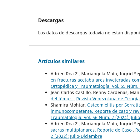
Descargas
Los datos de descargas todavía no están disponi
Artículos similares
Adrien Roa Z., Mariangela Mata, Ingrid S
en fracturas acetabulares inveteradas com
Ortopédica y Traumatología: Vol. 55 Núm. 
Jean Carlos Castillo, Renny Cárdenas, Man
del fémur.
,
Revista Venezolana de Cirugía
Shamira Mohtar,
Osteomielitis por Serrat
inmunocompetente. Reporte de caso y revis
Traumatología: Vol. 56 Núm. 2 (2024): Juli
Adrien Roa Z., Mariangela Mata, Ingrid S
sacras multiplanares. Reporte de Caso
,
Re
2 (2022): Julio-Diciembre