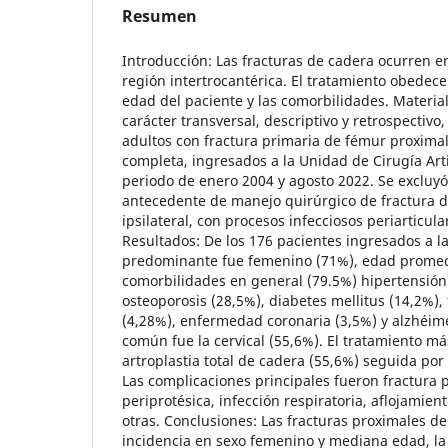
Resumen
Introducción: Las fracturas de cadera ocurren en 
región intertrocantérica. El tratamiento obedece a
edad del paciente y las comorbilidades. Materia
carácter transversal, descriptivo y retrospectivo
adultos con fractura primaria de fémur proximal 
completa, ingresados a la Unidad de Cirugía Art
periodo de enero 2004 y agosto 2022. Se excluyó
antecedente de manejo quirúrgico de fractura 
ipsilateral, con procesos infecciosos periarticula
Resultados: De los 176 pacientes ingresados a l
predominante fue femenino (71%), edad promedi
comorbilidades en general (79.5%) hipertensión 
osteoporosis (28,5%), diabetes mellitus (14,2%)
(4,28%), enfermedad coronaria (3,5%) y alzhéime
común fue la cervical (55,6%). El tratamiento má
artroplastia total de cadera (55,6%) seguida por
Las complicaciones principales fueron fractura p
periprotésica, infección respiratoria, aflojamie
otras. Conclusiones: Las fracturas proximales d
incidencia en sexo femenino y mediana edad, la