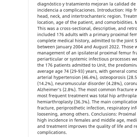
diagnóstico y tratamiento mejoran la calidad de 
incidencia a complicaciones. Introduction: Hip f
head, neck, and intertrochanteric region. Treat
location, age of the patient, and comorbidities.
This was a cross-sectional, descriptive, and retr
included 176 adults with a primary proximal fem
complete medical history, admitted to the Joint 
between January 2004 and August 2022. Those wit
management of an ipsilateral proximal femur fra
periarticular or systemic infectious processes w
the 176 patients admitted to Unit, the predomin
average age 74 (29-93) years, with general como
arterial hypertension (46.4%), osteoporosis (28.
(14.2%), neuromuscular disorder (4.28%), coron
Alzheimer’s (2.8%). The most common fracture w
most frequent treatment was total hip arthropla
hemiarthroplasty (36.3%). The main complicatio
fracture, periprosthetic infection, respiratory i
loosening, among others. Conclusions: Proximal
high incidence in females and middle age, medic
and treatment improves the quality of life and r
complications.