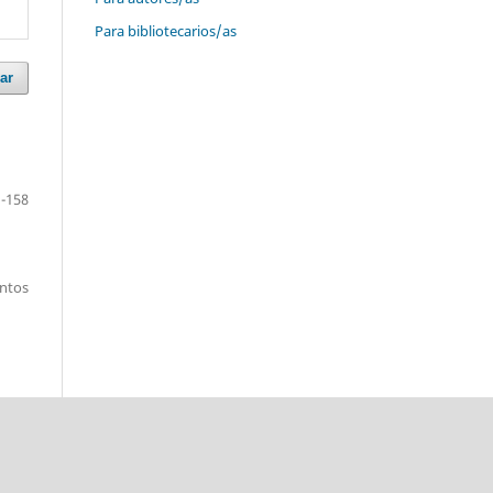
Para bibliotecarios/as
ar
-158
entos