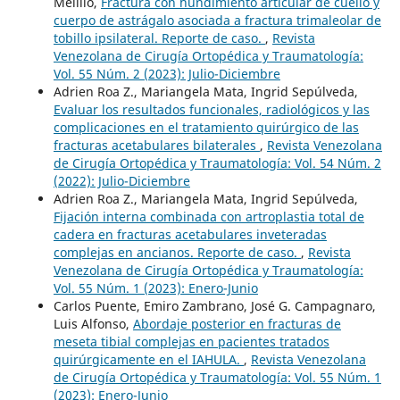
Melillo,
Fractura con hundimiento articular de cuello y
cuerpo de astrágalo asociada a fractura trimaleolar de
tobillo ipsilateral. Reporte de caso.
,
Revista
Venezolana de Cirugía Ortopédica y Traumatología:
Vol. 55 Núm. 2 (2023): Julio-Diciembre
Adrien Roa Z., Mariangela Mata, Ingrid Sepúlveda,
Evaluar los resultados funcionales, radiológicos y las
complicaciones en el tratamiento quirúrgico de las
fracturas acetabulares bilaterales
,
Revista Venezolana
de Cirugía Ortopédica y Traumatología: Vol. 54 Núm. 2
(2022): Julio-Diciembre
Adrien Roa Z., Mariangela Mata, Ingrid Sepúlveda,
Fijación interna combinada con artroplastia total de
cadera en fracturas acetabulares inveteradas
complejas en ancianos. Reporte de caso.
,
Revista
Venezolana de Cirugía Ortopédica y Traumatología:
Vol. 55 Núm. 1 (2023): Enero-Junio
Carlos Puente, Emiro Zambrano, José G. Campagnaro,
Luis Alfonso,
Abordaje posterior en fracturas de
meseta tibial complejas en pacientes tratados
quirúrgicamente en el IAHULA.
,
Revista Venezolana
de Cirugía Ortopédica y Traumatología: Vol. 55 Núm. 1
(2023): Enero-Junio