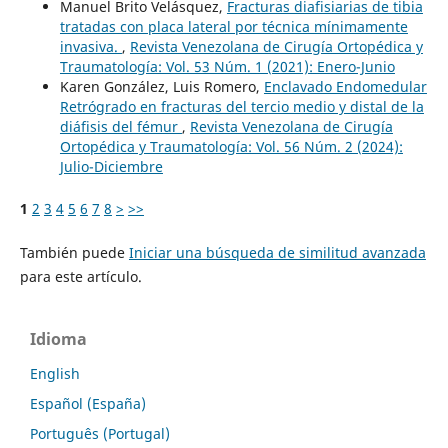
Manuel Brito Velásquez,
Fracturas diafisiarias de tibia
tratadas con placa lateral por técnica mínimamente
invasiva.
,
Revista Venezolana de Cirugía Ortopédica y
Traumatología: Vol. 53 Núm. 1 (2021): Enero-Junio
Karen González, Luis Romero,
Enclavado Endomedular
Retrógrado en fracturas del tercio medio y distal de la
diáfisis del fémur
,
Revista Venezolana de Cirugía
Ortopédica y Traumatología: Vol. 56 Núm. 2 (2024):
Julio-Diciembre
1
2
3
4
5
6
7
8
>
>>
También puede
Iniciar una búsqueda de similitud avanzada
para este artículo.
Idioma
English
Español (España)
Português (Portugal)