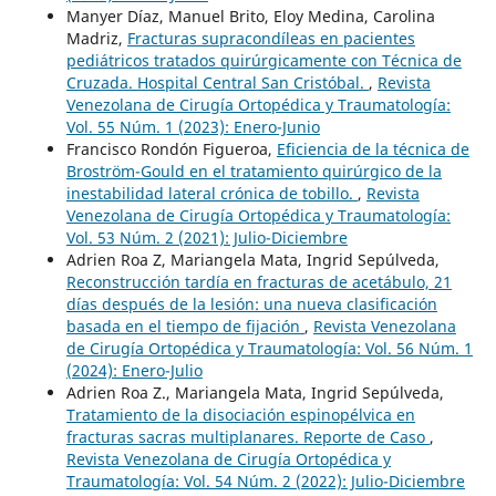
Manyer Díaz, Manuel Brito, Eloy Medina, Carolina
Madriz,
Fracturas supracondíleas en pacientes
pediátricos tratados quirúrgicamente con Técnica de
Cruzada. Hospital Central San Cristóbal.
,
Revista
Venezolana de Cirugía Ortopédica y Traumatología:
Vol. 55 Núm. 1 (2023): Enero-Junio
Francisco Rondón Figueroa,
Eficiencia de la técnica de
Broström-Gould en el tratamiento quirúrgico de la
inestabilidad lateral crónica de tobillo.
,
Revista
Venezolana de Cirugía Ortopédica y Traumatología:
Vol. 53 Núm. 2 (2021): Julio-Diciembre
Adrien Roa Z, Mariangela Mata, Ingrid Sepúlveda,
Reconstrucción tardía en fracturas de acetábulo, 21
días después de la lesión: una nueva clasificación
basada en el tiempo de fijación
,
Revista Venezolana
de Cirugía Ortopédica y Traumatología: Vol. 56 Núm. 1
(2024): Enero-Julio
Adrien Roa Z., Mariangela Mata, Ingrid Sepúlveda,
Tratamiento de la disociación espinopélvica en
fracturas sacras multiplanares. Reporte de Caso
,
Revista Venezolana de Cirugía Ortopédica y
Traumatología: Vol. 54 Núm. 2 (2022): Julio-Diciembre