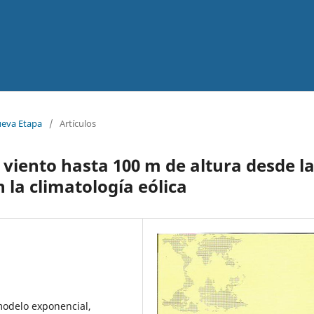
ueva Etapa
/
Artículos
l viento hasta 100 m de altura desde l
n la climatología eólica
 modelo exponencial,