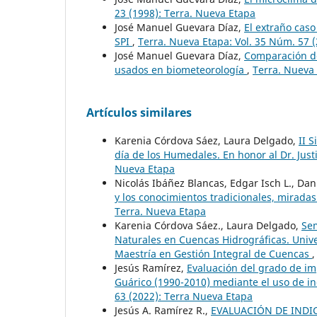
23 (1998): Terra. Nueva Etapa
José Manuel Guevara Díaz,
El extraño caso
SPI
,
Terra. Nueva Etapa: Vol. 35 Núm. 57 
José Manuel Guevara Díaz,
Comparación de
usados en biometeorología
,
Terra. Nueva 
Artículos similares
Karenia Córdova Sáez, Laura Delgado,
II 
día de los Humedales. En honor al Dr. Jus
Nueva Etapa
Nicolás Ibáñez Blancas, Edgar Isch L., Dan
y los conocimientos tradicionales, mirad
Terra. Nueva Etapa
Karenia Córdova Sáez., Laura Delgado,
Sem
Naturales en Cuencas Hidrográficas. Unive
Maestría en Gestión Integral de Cuencas
Jesús Ramírez,
Evaluación del grado de im
Guárico (1990-2010) mediante el uso de 
63 (2022): Terra Nueva Etapa
Jesús A. Ramírez R.,
EVALUACIÓN DE INDI