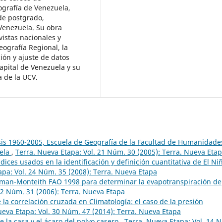
ografía de Venezuela,
de postgrado,
Venezuela. Su obra
vistas nacionales y
eografía Regional, la
ión y ajuste de datos
Capital de Venezuela y su
a de la UCV.
sis 1960-2005, Escuela de Geografía de la Facultad de Humanidade
uela
,
Terra. Nueva Etapa: Vol. 21 Núm. 30 (2005): Terra. Nueva Eta
ndices usados en la identificación y definición cuantitativa de El Ni
apa: Vol. 24 Núm. 35 (2008): Terra. Nueva Etapa
man-Monteith FAO 1998 para determinar la evapotranspiración de
22 Núm. 31 (2006): Terra. Nueva Etapa
 la correlación cruzada en Climatología: el caso de la presión
ueva Etapa: Vol. 30 Núm. 47 (2014): Terra. Nueva Etapa
e la casa y el ácaro del polvo casero
,
Terra. Nueva Etapa: Vol. 14 