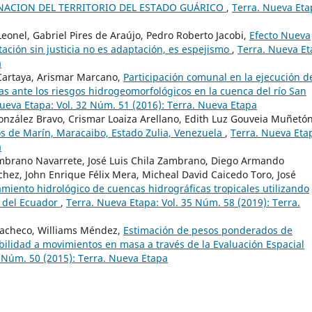
ENACION DEL TERRITORIO DEL ESTADO GUÁRICO
,
Terra. Nueva Eta
eonel, Gabriel Pires de Araújo, Pedro Roberto Jacobi,
Efecto Nueva
ptación sin justicia no es adaptación, es espejismo
,
Terra. Nueva Et
a
Cartaya, Arismar Marcano,
Participación comunal en la ejecución d
s ante los riesgos hidrogeomorfológicos en la cuenca del río San
ueva Etapa: Vol. 32 Núm. 51 (2016): Terra. Nueva Etapa
González Bravo, Crismar Loaiza Arellano, Edith Luz Gouveia Muñetón
ros de Marín, Maracaibo, Estado Zulia, Venezuela
,
Terra. Nueva Eta
a
mbrano Navarrete, José Luis Chila Zambrano, Diego Armando
ez, John Enrique Félix Mera, Micheal David Caicedo Toro, José
amiento hidrológico de cuencas hidrográficas tropicales utilizando
a del Ecuador
,
Terra. Nueva Etapa: Vol. 35 Núm. 58 (2019): Terra.
Pacheco, Williams Méndez,
Estimación de pesos ponderados de
ilidad a movimientos en masa a través de la Evaluación Espacial
1 Núm. 50 (2015): Terra. Nueva Etapa