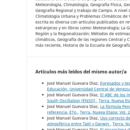
Meteorología, Climatología, Geografía Física, Ge
Geografía Regional y trabajo de Campo. A nivel 
Climatología Urbana y Problemas Climáticos de 
escrita es diversa con artículos publicados en re
extranjeras y en libros como: Meteorología; La G
Región y la Regionalización; Métodos de estimac
climáticos, Geografía de las regiones Central y 
más reciente, Historia de la Escuela de Geografí
Artículos más leídos del mismo autor/a
José Manuel Guevara Díaz,
Egresados y te
Educación, Universidad Central de Venez
José Manuel Guevara Díaz,
El ABC de los í
South Oscillation (ENSO)
,
Terra. Nueva Et
José Manuel Guevara Díaz,
La fórmula Pen
referencia, ETo
,
Terra. Nueva Etapa: Vol. 
José Manuel Guevara Díaz,
Uso correcto de
atmosférica entre Taití y Darwin
,
Terra. N
José Manuel Guevara Díaz,
El microclima d