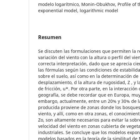
modelo logarítmico, Monin-Obukhov, Profile of t
exponential model, logarithmic model
Resumen
Se discuten las formulaciones que permiten la r
variación del viento con la altura o perfil del vie
correcta interpretación, dado que se aprecia cie
las fórmulas según las condiciones de estabilida
sobre el suelo, así como en la determinación de 
desplazamiento, d la altura de rugosidad, Z , y la
de fricción, u*. Por otra parte, en la interacción 
geografía, se debe recordar que en Europa, muy
embargo, actualmente, entre un 20% y 30% de la
producida proviene de zonas donde los bosques a
viento, y allí, como en otra zonas, el conocimien
Zo, son altamente necesarios para evitar la sobr
velocidad del viento en zonas cubierta de veget
industriales. Se concluye que los modelos expone
modelos basados en la teoría de la similitud 