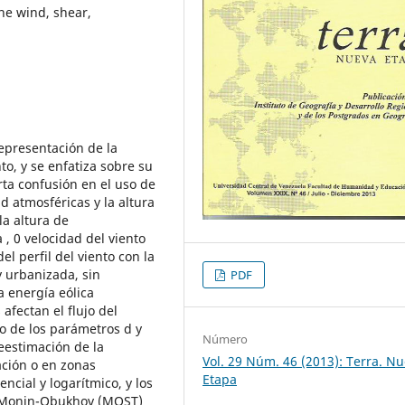
he wind, shear,
epresentación de la
nto, y se enfatiza sobre su
rta confusión en el uso de
d atmosféricas y la altura
la altura de
 , 0 velocidad del viento
del perfil del viento con la
 urbanizada, sin
PDF
 energía eólica
fectan el flujo del
to de los parámetros d y
Número
eestimación de la
Vol. 29 Núm. 46 (2013): Terra. N
ación o en zonas
Etapa
ncial y logarítmico, y los
de Monin-Obukhov (MOST)