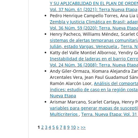
Y SU APLICABILIDAD EN EL PLAN DE ORD
Vol. 37 Núm. 61 (2021): Terra Nueva Etapa
Pedro Henrique Campello Torres, Ana Lia L
Zembla y Justicia Climática en Brasil: ada
Vol. 36 Núm. 59 (2020): Terra. Nueva Etap
Henry Pacheco, Williams Méndez, Scarlet 
sistemas de alertas tempranas comunitaria
Julián, estado Vargas. Venezuela
,
Terra. N
Katty del Valle Montiel Albornoz, Yendry 
Inestabilidad de laderas en el barrio Cer
Vol. 24 Núm. 36 (2008): Terra. Nueva Etap
Andy Giler-Ormaza, Xiomara Alejandra Za
Arcentales Vera, Jean Paul Guadamud Sánch
Ramón Alarcón Loor,
Análisis del comport
índices: estudio de caso en la región cost
Nueva Etapa
Arismar Marcano, Scarlet Cartaya, Henry 
variables para generar mapas de susceptib
Multicriterios
,
Terra. Nueva Etapa: Vol. 3
1
2
3
4
5
6
7
8
9
10
>
>>