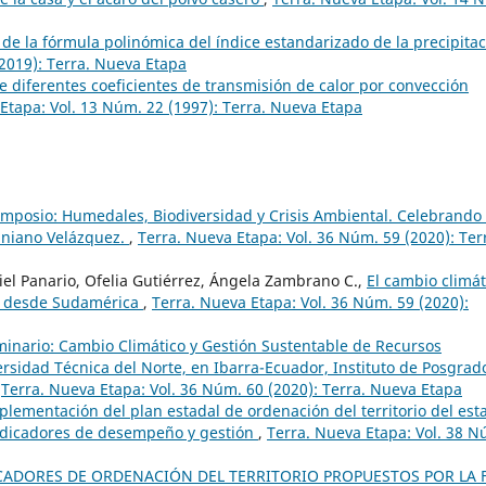
 de la fórmula polinómica del índice estandarizado de la precipitac
(2019): Terra. Nueva Etapa
 diferentes coeficientes de transmisión de calor por convección
Etapa: Vol. 13 Núm. 22 (1997): Terra. Nueva Etapa
Simposio: Humedales, Biodiversidad y Crisis Ambiental. Celebrando 
tiniano Velázquez.
,
Terra. Nueva Etapa: Vol. 36 Núm. 59 (2020): Ter
iel Panario, Ofelia Gutiérrez, Ángela Zambrano C.,
El cambio climát
as desde Sudamérica
,
Terra. Nueva Etapa: Vol. 36 Núm. 59 (2020):
inario: Cambio Climático y Gestión Sustentable de Recursos
rsidad Técnica del Norte, en Ibarra-Ecuador, Instituto de Posgrad
,
Terra. Nueva Etapa: Vol. 36 Núm. 60 (2020): Terra. Nueva Etapa
plementación del plan estadal de ordenación del territorio del est
indicadores de desempeño y gestión
,
Terra. Nueva Etapa: Vol. 38 N
CADORES DE ORDENACIÓN DEL TERRITORIO PROPUESTOS POR LA 