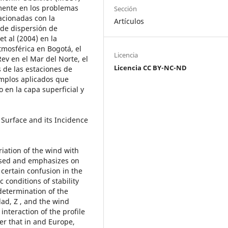
mente en los problemas
Sección
lacionadas con la
Artículos
 de dispersión de
t al (2004) en la
atmosférica en Bogotá, el
Licencia
ev en el Mar del Norte, el
Licencia CC BY-NC-ND
s de las estaciones de
emplos aplicados que
o en la capa superficial y
 Surface and its Incidence
riation of the wind with
ussed and emphasizes on
d certain confusion in the
 conditions of stability
determination of the
dad, Z , and the wind
 interaction of the profile
er that in and Europe,