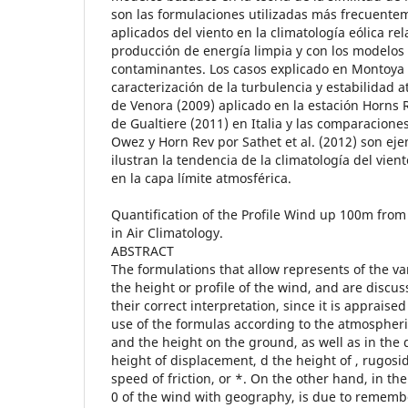
son las formulaciones utilizadas más frecuente
aplicados del viento en la climatología eólica re
producción de energía limpia y con los modelos
contaminantes. Los casos explicado en Montoya e
caracterización de la turbulencia y estabilidad 
de Venora (2009) aplicado en la estación Horns R
de Gualtiere (2011) en Italia y las comparacione
Owez y Horn Rev por Sathet et al. (2012) son ej
ilustran la tendencia de la climatología del vient
en la capa límite atmosférica.
Quantification of the Profile Wind up 100m from
in Air Climatology.
ABSTRACT
The formulations that allow represents of the va
the height or profile of the wind, and are disc
their correct interpretation, since it is appraise
use of the formulas according to the atmospheric
and the height on the ground, as well as in the 
height of displacement, d the height of , rugosi
speed of friction, or *. On the other hand, in the
0 of the wind with geography, is due to rememb