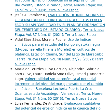
evapotranspiración potencial en la depresión de
Barlovento, Estado Miranda
,
Terra. Nueva Etapa: Vol.
14 Núm. 23 (1998): Terra. Nueva Etapa
Jesús A. Ramírez R.,
EVALUACIÓN DE INDICADORES DE
ORDENACIÓN DEL TERRITORIO PROPUESTOS POR LA
FAO Y SU APLICABILIDAD EN EL PLAN DE ORDENACION
DEL TERRITORIO DEL ESTADO GUÁRICO
,
Terra. Nueva
Etapa: Vol. 37 Núm. 61 (2021): Terra Nueva Etapa
Vidal Sáez Sáez, Morelia Puche,
Uso de índices
climáticos para el estudio del hongo sigatoka negra
(Mycosphaerella Fijiensis Morelet) en cultivos de
plátanos. Estación Chama, Sur del Lago de Maracaibo
,
Terra. Nueva Etapa: Vol. 18 Núm. 27/28 (2002): Terra.
Nueva Etapa
María de Lourdes Olivo Garrido, Alejandra Gabriela
Soto Olivo, Laura Daniela Soto Olivo, Ismari J. Andarcia
Lugo,
Vulnerabilidad socioeconómica al potencial
incremento del nivel del mar generado por el cambio
climático en Barcelona-Lechería-Puerto La Cruz-
Guanta, estado Anzoátegui, Venezuela
,
Terra. Nueva
Etapa: Vol. 31 Núm. 50 (2015): Terra. Nueva Etapa
Luisa Fernández De Andrade,
Evaluación cualitativa
del potencial de erosión hídrica en la cuenca del río