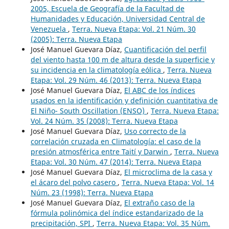
2005, Escuela de Geografía de la Facultad de
Humanidades y Educación, Universidad Central de
Venezuela
,
Terra. Nueva Etapa: Vol. 21 Núm. 30
(2005): Terra. Nueva Etapa
José Manuel Guevara Díaz,
Cuantificación del perfil
del viento hasta 100 m de altura desde la superficie y
su incidencia en la climatología eólica
,
Terra. Nueva
Etapa: Vol. 29 Núm. 46 (2013): Terra. Nueva Etapa
José Manuel Guevara Díaz,
El ABC de los índices
usados en la identificación y definición cuantitativa de
El Niño- South Oscillation (ENSO)
,
Terra. Nueva Etapa:
Vol. 24 Núm. 35 (2008): Terra. Nueva Etapa
José Manuel Guevara Díaz,
Uso correcto de la
correlación cruzada en Climatología: el caso de la
presión atmosférica entre Taití y Darwin
,
Terra. Nueva
Etapa: Vol. 30 Núm. 47 (2014): Terra. Nueva Etapa
José Manuel Guevara Díaz,
El microclima de la casa y
el ácaro del polvo casero
,
Terra. Nueva Etapa: Vol. 14
Núm. 23 (1998): Terra. Nueva Etapa
José Manuel Guevara Díaz,
El extraño caso de la
fórmula polinómica del índice estandarizado de la
precipitación, SPI
,
Terra. Nueva Etapa: Vol. 35 Núm.