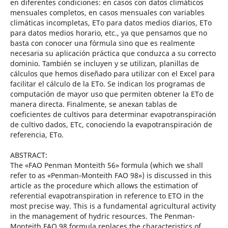
en diferentes condiciones: en casos con datos climáticos
mensuales completos, en casos mensuales con variables
climáticas incompletas, ETo para datos medios diarios, ETo
para datos medios horario, etc., ya que pensamos que no
basta con conocer una fórmula sino que es realmente
necesaria su aplicación práctica que conduzca a su correcto
dominio. También se incluyen y se utilizan, planillas de
cálculos que hemos diseñado para utilizar con el Excel para
facilitar el cálculo de la ETo. Se indican los programas de
computación de mayor uso que permiten obtener la ETo de
manera directa. Finalmente, se anexan tablas de
coeficientes de cultivos para determinar evapotranspiración
de cultivo dados, ETc, conociendo la evapotranspiración de
referencia, ETo.
ABSTRACT:
The «FAO Penman Monteith 56» formula (which we shall
refer to as «Penman-Monteith FAO 98») is discussed in this
article as the procedure which allows the estimation of
referential evapotranspiration in reference to ETO in the
most precise way. This is a fundamental agricultural activity
in the management of hydric resources. The Penman-
Monteith FAO 98 formula replaces the characteristics of