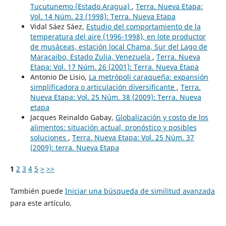
Tucutunemo (Estado Aragua)
,
Terra. Nueva Etapa:
Vol. 14 Núm. 23 (1998): Terra. Nueva Etapa
Vidal Sáez Sáez,
Estudio del comportamiento de la
temperatura del aire (1996-1998), en lote productor
de musáceas, estación local Chama, Sur del Lago de
Maracaibo, Estado Zulia, Venezuela
,
Terra. Nueva
Etapa: Vol. 17 Núm. 26 (2001): Terra. Nueva Etapa
Antonio De Lisio,
La metrópoli caraqueña: expansión
simplificadora o articulación diversificante
,
Terra.
Nueva Etapa: Vol. 25 Núm. 38 (2009): Terra. Nueva
etapa
Jacques Reinaldo Gabay,
Globalización y costo de los
alimentos: situación actual, pronóstico y posibles
soluciones
,
Terra. Nueva Etapa: Vol. 25 Núm. 37
(2009): terra. Nueva Etapa
1
2
3
4
5
>
>>
También puede
Iniciar una búsqueda de similitud avanzada
para este artículo.