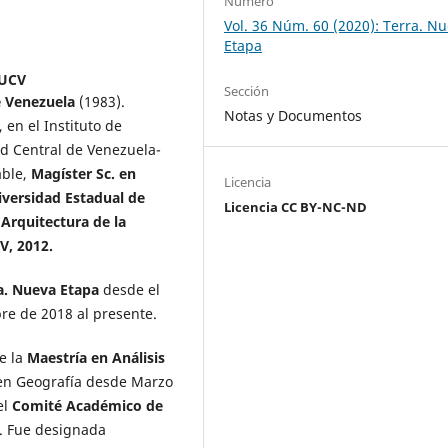
Número
Vol. 36 Núm. 60 (2020): Terra. N
Etapa
-UCV
Sección
e Venezuela
(1983).
Notas y Documentos
 en el Instituto de
ad Central de Venezuela-
able,
Magíster Sc. en
Licencia
iversidad Estadual de
Licencia CC BY-NC-ND
Arquitectura de la
V, 2012.
ra. Nueva Etapa
desde el
re de 2018 al presente.
e la
Maestría en Análisis
en Geografía desde Marzo
el
Comité Académico de
e. Fue designada