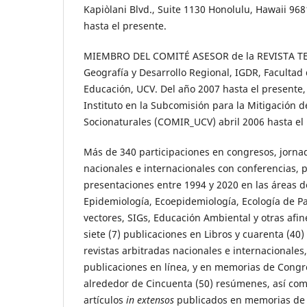
Kapi`olani Blvd., Suite 1130 Honolulu, Hawaii 96
hasta el presente.
MIEMBRO DEL COMITÉ ASESOR de la REVISTA TER
Geografía y Desarrollo Regional, IGDR, Faculta
Educación, UCV. Del año 2007 hasta el presente,
Instituto en la Subcomisión para la Mitigación 
Socionaturales (COMIR_UCV) abril 2006 hasta el
Más de 340 participaciones en congresos, jornad
nacionales e internacionales con conferencias, 
presentaciones entre 1994 y 2020 en las áreas de
Epidemiología, Ecoepidemiología, Ecología de Pa
vectores, SIGs, Educación Ambiental y otras af
siete (7) publicaciones en Libros y cuarenta (40)
revistas arbitradas nacionales e internacionales,
publicaciones en línea, y en memorias de Congr
alrededor de Cincuenta (50) resúmenes, así co
artículos
in extensos
publicados en memorias de 