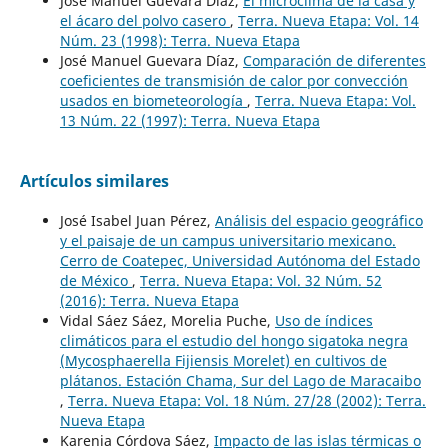
José Manuel Guevara Díaz,
El microclima de la casa y
el ácaro del polvo casero
,
Terra. Nueva Etapa: Vol. 14
Núm. 23 (1998): Terra. Nueva Etapa
José Manuel Guevara Díaz,
Comparación de diferentes
coeficientes de transmisión de calor por convección
usados en biometeorología
,
Terra. Nueva Etapa: Vol.
13 Núm. 22 (1997): Terra. Nueva Etapa
Artículos similares
José Isabel Juan Pérez,
Análisis del espacio geográfico
y el paisaje de un campus universitario mexicano.
Cerro de Coatepec, Universidad Autónoma del Estado
de México
,
Terra. Nueva Etapa: Vol. 32 Núm. 52
(2016): Terra. Nueva Etapa
Vidal Sáez Sáez, Morelia Puche,
Uso de índices
climáticos para el estudio del hongo sigatoka negra
(Mycosphaerella Fijiensis Morelet) en cultivos de
plátanos. Estación Chama, Sur del Lago de Maracaibo
,
Terra. Nueva Etapa: Vol. 18 Núm. 27/28 (2002): Terra.
Nueva Etapa
Karenia Córdova Sáez,
Impacto de las islas térmicas o