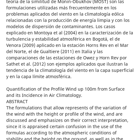
teoría de la similitud de Monin-Obukhov (MOST) son las
formulaciones utilizadas más frecuentemente en los
problemas aplicados del viento en la climatología eólica
relacionadas con la producción de energía limpia y con los
modelos de dispersión de contaminantes. Los casos
explicado en Montoya et al (2004) en la caracterización de la
turbulencia y estabilidad atmosférica en Bogotá, el de
Venora (2009) aplicado en la estación Horns Rev en el Mar
del Norte, el de Gualtiere (2011) en Italia y las
comparaciones de las estaciones de Owez y Horn Rev por
Sathet et al. (2012) son ejemplos aplicados que ilustran la
tendencia de la climatología del viento en la capa superficial
y en la capa límite atmosférica.
Quantification of the Profile Wind up 100m from Surface
and its Incidence in Air Climatology.
ABSTRACT
The formulations that allow represents of the variation of
the wind with the height or profile of the wind, and are
discussed and emphasizes on their correct interpretation,
since it is appraised certain confusion in the use of the
formulas according to the atmospheric conditions of
stability and the height on the ground, as well as in the