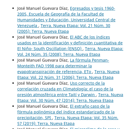
José Manuel Guevara Díaz,
Egresados y tesis 1960-
2005, Escuela de Geografía de la Facultad de
Humanidades y Educación, Universidad Central de
Venezuela
,
Terra. Nueva Etapa: Vol. 21 Núm. 30
(2005): Terra. Nueva Etapa
José Manuel Guevara Díaz,
El ABC de los índices
usados en la identificación y definición cuantitativa de
El Niño- South Oscillation (ENSO)
,
Terra. Nueva Etapa:
Vol. 24 Núm. 35 (2008): Terra. Nueva Etapa
José Manuel Guevara Díaz,
La fórmula Penman-
Monteith FAO 1998 para determinar la
evapotranspiración de referencia, ETo
,
Terra. Nueva
Etapa: Vol. 22 Núm. 31 (2006): Terra. Nueva Etapa
José Manuel Guevara Díaz,
Uso correcto de la
correlación cruzada en Climatología: el caso de la
presión atmosférica entre Taití y Darwin
,
Terra. Nueva
Etapa: Vol. 30 Núm. 47 (2014): Terra. Nueva Etapa
José Manuel Guevara Díaz,
El extraño caso de la
fórmula polinómica del índice estandarizado de la
precipitación, SPI
,
Terra. Nueva Etapa: Vol. 35 Núm.
57 (2019): Terra. Nueva Etapa