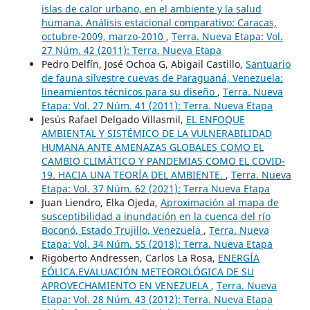
islas de calor urbano, en el ambiente y la salud
humana. Análisis estacional comparativo: Caracas,
octubre-2009, marzo-2010
,
Terra. Nueva Etapa: Vol.
27 Núm. 42 (2011): Terra. Nueva Etapa
Pedro Delfín, José Ochoa G, Abigail Castillo,
Santuario
de fauna silvestre cuevas de Paraguaná, Venezuela:
lineamientos técnicos para su diseño
,
Terra. Nueva
Etapa: Vol. 27 Núm. 41 (2011): Terra. Nueva Etapa
Jesús Rafael Delgado Villasmil,
EL ENFOQUE
AMBIENTAL Y SISTÉMICO DE LA VULNERABILIDAD
HUMANA ANTE AMENAZAS GLOBALES COMO EL
CAMBIO CLIMÁTICO Y PANDEMIAS COMO EL COVID-
19. HACIA UNA TEORÍA DEL AMBIENTE.
,
Terra. Nueva
Etapa: Vol. 37 Núm. 62 (2021): Terra Nueva Etapa
Juan Liendro, Elka Ojeda,
Aproximación al mapa de
susceptibilidad a inundación en la cuenca del río
Boconó, Estado Trujillo, Venezuela
,
Terra. Nueva
Etapa: Vol. 34 Núm. 55 (2018): Terra. Nueva Etapa
Rigoberto Andressen, Carlos La Rosa,
ENERGÍA
EÓLICA.EVALUACIÓN METEOROLÓGICA DE SU
APROVECHAMIENTO EN VENEZUELA
,
Terra. Nueva
Etapa: Vol. 28 Núm. 43 (2012): Terra. Nueva Etapa