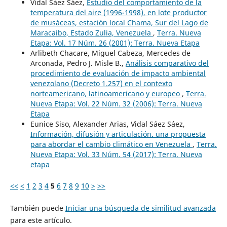
Vidal Sáez Sáez,
Estudio del comportamiento de la
temperatura del aire (1996-1998), en lote productor
de musáceas, estación local Chama, Sur del Lago de
Maracaibo, Estado Zulia, Venezuela
,
Terra. Nueva
Etapa: Vol. 17 Núm. 26 (2001): Terra. Nueva Etapa
Arlibeth Chacare, Miguel Cabeza, Mercedes de
Arconada, Pedro J. Misle B.,
Análisis comparativo del
procedimiento de evaluación de impacto ambiental
venezolano (Decreto 1.257) en el contexto
norteamericano, latinoamericano y europeo
,
Terra.
Nueva Etapa: Vol. 22 Núm. 32 (2006): Terra. Nueva
Etapa
Eunice Siso, Alexander Arias, Vidal Sáez Sáez,
Información, difusión y articulación. una propuesta
para abordar el cambio climático en Venezuela
,
Terra.
Nueva Etapa: Vol. 33 Núm. 54 (2017): Terra. Nueva
etapa
<<
<
1
2
3
4
5
6
7
8
9
10
>
>>
También puede
Iniciar una búsqueda de similitud avanzada
para este artículo.