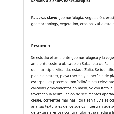
Rodolfo Alejandro Ponce-Vásquez
Palabras clave:
geomorfología, vegetación, erosi
geomorphology, vegetation, erosion, Zulia estat
Resumen
Se estudió el ambiente geomorfológico y la veg
ambiente costero ubicado en Sabaneta de Palma
del municipio Miranda, estado Zulia. Se identif
planicie costera, playa (berma y superficie de pl
escarpe. Los procesos morfodinámicos relevant
cárcavas y movimientos en masa. Se constató la 
favorecen la acumulación de sedimentos aportad
oleaje, corrientes marinas litorales y fluviales c
análisis texturales de los suelos muestran qu
de textura arenosa con granulometría media a f