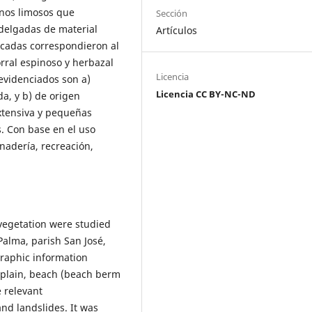
nos limosos que
Sección
delgadas de material
Artículos
icadas correspondieron al
rral espinoso y herbazal
Licencia
 evidenciados son a)
Licencia CC BY-NC-ND
a, y b) de origen
extensiva y pequeñas
s. Con base en el uso
nadería, recreación,
egetation were studied
Palma, parish San José,
graphic information
l plain, beach (beach berm
 relevant
nd landslides. It was