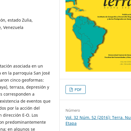
ón, estado Zulia,
e, Venezuela
etación asociada en un
 en la parroquia San José
icaron cinco geoformas:
aya), terraza, depresión y
PDF
es corresponden a
existencia de eventos que
os por la acción del
Número
on dirección E-O. Los
Vol. 32 Núm. 52 (2016): Terra. N
e son predominantemente
Etapa
ina; en algunos se