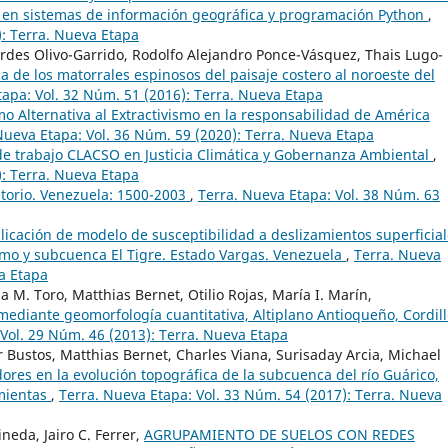
 en sistemas de información geográfica y programación Python
,
): Terra. Nueva Etapa
rdes Olivo-Garrido, Rodolfo Alejandro Ponce-Vásquez, Thais Lugo-
ica de los matorrales espinosos del paisaje costero al noroeste del
tapa: Vol. 32 Núm. 51 (2016): Terra. Nueva Etapa
o Alternativa al Extractivismo en la responsabilidad de América
Nueva Etapa: Vol. 36 Núm. 59 (2020): Terra. Nueva Etapa
e trabajo CLACSO en Justicia Climática y Gobernanza Ambiental
,
): Terra. Nueva Etapa
itorio. Venezuela: 1500-2003
,
Terra. Nueva Etapa: Vol. 38 Núm. 63
licación de modelo de susceptibilidad a deslizamientos superficial
amo y subcuenca El Tigre. Estado Vargas. Venezuela
,
Terra. Nueva
va Etapa
 M. Toro, Matthias Bernet, Otilio Rojas, María I. Marín,
mediante geomorfología cuantitativa, Altiplano Antioqueño, Cordil
 Vol. 29 Núm. 46 (2013): Terra. Nueva Etapa
 Bustos, Matthias Bernet, Charles Viana, Surisaday Arcia, Michael
dores en la evolución topográfica de la subcuenca del río Guárico,
mientas
,
Terra. Nueva Etapa: Vol. 33 Núm. 54 (2017): Terra. Nueva
ineda, Jairo C. Ferrer,
AGRUPAMIENTO DE SUELOS CON REDES