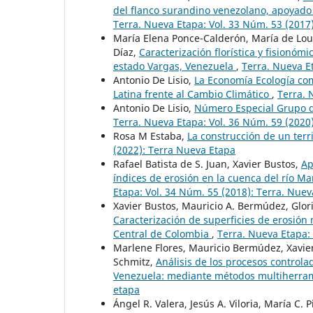
del flanco surandino venezolano, apoyado
Terra. Nueva Etapa: Vol. 33 Núm. 53 (2017
María Elena Ponce-Calderón, María de Lou
Díaz,
Caracterización florística y fisionóm
estado Vargas, Venezuela
,
Terra. Nueva E
Antonio De Lisio,
La Economía Ecología com
Latina frente al Cambio Climático
,
Terra. 
Antonio De Lisio,
Número Especial Grupo d
Terra. Nueva Etapa: Vol. 36 Núm. 59 (2020
Rosa M Estaba,
La construcción de un terr
(2022): Terra Nueva Etapa
Rafael Batista de S. Juan, Xavier Bustos,
Ap
índices de erosión en la cuenca del río M
Etapa: Vol. 34 Núm. 55 (2018): Terra. Nue
Xavier Bustos, Mauricio A. Bermúdez, Gloria
Caracterización de superficies de erosión 
Central de Colombia
,
Terra. Nueva Etapa:
Marlene Flores, Mauricio Bermúdez, Xavier
Schmitz,
Análisis de los procesos controla
Venezuela: mediante métodos multiherra
etapa
Ángel R. Valera, Jesús A. Viloria, María C. P