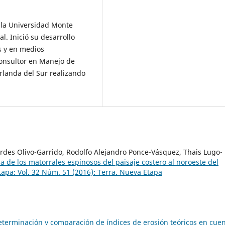
 la Universidad Monte
l. Inició su desarrollo
s y en medios
onsultor en Manejo de
rlanda del Sur realizando
rdes Olivo-Garrido, Rodolfo Alejandro Ponce-Vásquez, Thais Lugo-
ica de los matorrales espinosos del paisaje costero al noroeste del
tapa: Vol. 32 Núm. 51 (2016): Terra. Nueva Etapa
eterminación y comparación de índices de erosión teóricos en cue