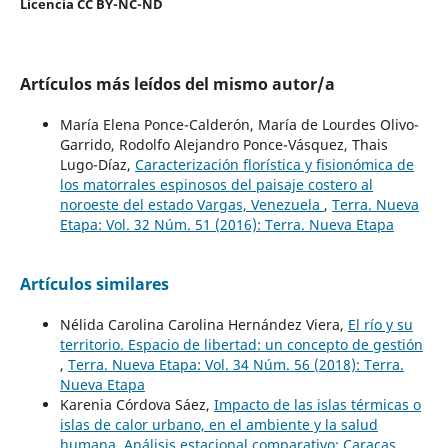
Licencia CC BY-NC-ND
Artículos más leídos del mismo autor/a
María Elena Ponce-Calderón, María de Lourdes Olivo-
Garrido, Rodolfo Alejandro Ponce-Vásquez, Thais
Lugo-Díaz,
Caracterización florística y fisionómica de
los matorrales espinosos del paisaje costero al
noroeste del estado Vargas, Venezuela
,
Terra. Nueva
Etapa: Vol. 32 Núm. 51 (2016): Terra. Nueva Etapa
Artículos similares
Nélida Carolina Carolina Hernández Viera,
El río y su
territorio. Espacio de libertad: un concepto de gestión
,
Terra. Nueva Etapa: Vol. 34 Núm. 56 (2018): Terra.
Nueva Etapa
Karenia Córdova Sáez,
Impacto de las islas térmicas o
islas de calor urbano, en el ambiente y la salud
humana. Análisis estacional comparativo: Caracas,