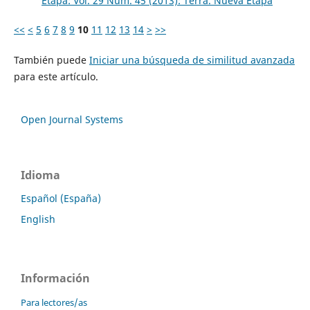
Etapa: Vol. 29 Núm. 45 (2013): Terra. Nueva Etapa
<<
<
5
6
7
8
9
10
11
12
13
14
>
>>
También puede
Iniciar una búsqueda de similitud avanzada
para este artículo.
Open Journal Systems
Idioma
Español (España)
English
Información
Para lectores/as