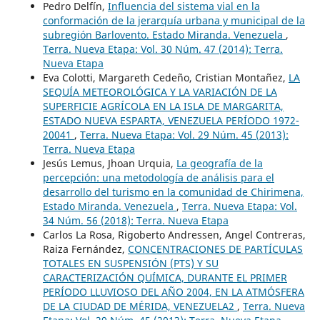
Pedro Delfín,
Influencia del sistema vial en la
conformación de la jerarquía urbana y municipal de la
subregión Barlovento. Estado Miranda. Venezuela
,
Terra. Nueva Etapa: Vol. 30 Núm. 47 (2014): Terra.
Nueva Etapa
Eva Colotti, Margareth Cedeño, Cristian Montañez,
LA
SEQUÍA METEOROLÓGICA Y LA VARIACIÓN DE LA
SUPERFICIE AGRÍCOLA EN LA ISLA DE MARGARITA,
ESTADO NUEVA ESPARTA, VENEZUELA PERÍODO 1972-
20041
,
Terra. Nueva Etapa: Vol. 29 Núm. 45 (2013):
Terra. Nueva Etapa
Jesús Lemus, Jhoan Urquia,
La geografía de la
percepción: una metodología de análisis para el
desarrollo del turismo en la comunidad de Chirimena,
Estado Miranda. Venezuela
,
Terra. Nueva Etapa: Vol.
34 Núm. 56 (2018): Terra. Nueva Etapa
Carlos La Rosa, Rigoberto Andressen, Angel Contreras,
Raiza Fernández,
CONCENTRACIONES DE PARTÍCULAS
TOTALES EN SUSPENSIÓN (PTS) Y SU
CARACTERIZACIÓN QUÍMICA, DURANTE EL PRIMER
PERÍODO LLUVIOSO DEL AÑO 2004, EN LA ATMÓSFERA
DE LA CIUDAD DE MÉRIDA, VENEZUELA2
,
Terra. Nueva