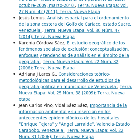
octubre-2009, marzo-2010
,
Terra. Nueva Etapa: Vol.
27 Núm. 42 (2011): Terra. Nueva Etapa
Jesús Lemus,
Análisis espacial para el ordenamiento
de la zona costera del Golfo de Cariaco, estado Sucre.
Venezuela
,
Terra. Nueva Etapa: Vol. 30 Núm. 47
(2014): Terra. Nueva Etapa
Karenia Córdova Sáez,
El estudio geográfico de los
fenómenos sociales de exclusión: conceptualización,
enfoques y tendencias de análisis en el ámbito de la
geografía
,
Terra. Nueva Etapa: Vol. 22 Núm. 32
(2006): Terra. Nueva Etapa
Adriana J Lares G.,
Consideraciones teórico-
metodológicas para el desarrollo de estudios de
geografía política en municipios de Venezuela
,
Terra.
Nueva Etapa: Vol. 25 Núm. 38 (2009): Terra. Nueva
etapa
Jean Carlos Pino, Vidal Sáez Sáez,
Importancia de la
información ambiental y su inserción en los
antecedentes epidemiológicos de los hospitales
"Enrique Tejera" y "Angel Larralde". Valencia-Estado
Carabobo. Venezuela
,
Terra. Nueva Etapa: Vol. 22
Núm. 31 (2006): Terra. Nueva Etapa