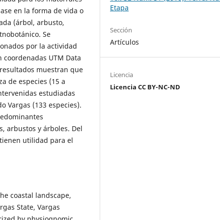
Etapa
base en la forma de vida o
da (árbol, arbusto,
Sección
etnobotánico. Se
Artículos
ionados por la actividad
 en coordenadas UTM Data
s resultados muestran que
Licencia
za de especies (15 a
Licencia CC BY-NC-ND
ntervenidas estudiadas
ado Vargas (133 especies).
predominantes
, arbustos y árboles. Del
tienen utilidad para el
he coastal landscape,
argas State, Vargas
erized by physiognomic