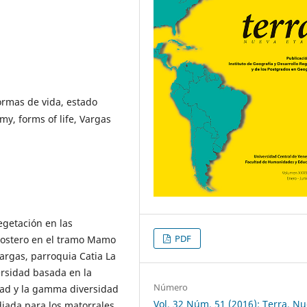
ormas de vida, estado
y, forms of life, Vargas
egetación en las
PDF
costero en el tramo Mamo
Vargas, parroquia Catia La
ersidad basada en la
Número
dad y la gamma diversidad
Vol. 32 Núm. 51 (2016): Terra. N
diada para los matorrales