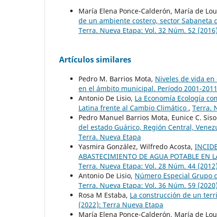
María Elena Ponce-Calderón, María de Lou
de un ambiente costero, sector Sabaneta d
Terra. Nueva Etapa: Vol. 32 Núm. 52 (2016
Artículos similares
Pedro M. Barrios Mota,
Niveles de vida en
en el ámbito municipal. Período 2001-201
Antonio De Lisio,
La Economía Ecología com
Latina frente al Cambio Climático
,
Terra. 
Pedro Manuel Barrios Mota, Eunice C. Sis
del estado Guárico, Región Central, Vene
Terra. Nueva Etapa
Yasmira González, Wilfredo Acosta,
INCID
ABASTECIMIENTO DE AGUA POTABLE EN L
Terra. Nueva Etapa: Vol. 28 Núm. 44 (2012
Antonio De Lisio,
Número Especial Grupo d
Terra. Nueva Etapa: Vol. 36 Núm. 59 (2020
Rosa M Estaba,
La construcción de un terr
(2022): Terra Nueva Etapa
María Elena Ponce-Calderón, María de Lou