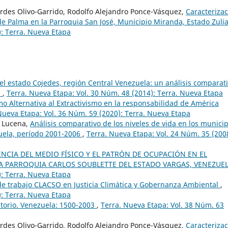
rdes Olivo-Garrido, Rodolfo Alejandro Ponce-Vásquez,
Caracteriza
e Palma en la Parroquia San José, Municipio Miranda, Estado Zuli
): Terra. Nueva Etapa
 el estado Cojedes, región Central Venezuela: un análisis comparat
1
,
Terra. Nueva Etapa: Vol. 30 Núm. 48 (2014): Terra. Nueva Etapa
o Alternativa al Extractivismo en la responsabilidad de América
Nueva Etapa: Vol. 36 Núm. 59 (2020): Terra. Nueva Etapa
o Lucena,
Análisis comparativo de los niveles de vida en los municip
zuela, período 2001-2006
,
Terra. Nueva Etapa: Vol. 24 Núm. 35 (200
ENCIA DEL MEDIO FÍSICO Y EL PATRÓN DE OCUPACIÓN EN EL
A PARROQUIA CARLOS SOUBLETTE DEL ESTADO VARGAS, VENEZUE
): Terra. Nueva Etapa
e trabajo CLACSO en Justicia Climática y Gobernanza Ambiental
,
): Terra. Nueva Etapa
itorio. Venezuela: 1500-2003
,
Terra. Nueva Etapa: Vol. 38 Núm. 63
rdes Olivo-Garrido, Rodolfo Alejandro Ponce-Vásquez,
Caracteriza