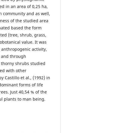
ted in an area of 0,25 ha,
ch community and as well,
ness of the studied area
inated based the form
ted (tree, shrub, grass,
obotanical value. It was
 anthropogenic activity,
 and through
e thorny shrubs studied
ed with other
Castillo et al., (1992) in
dominant forms of life
ees. Just 40,54 % of the
ul plants to man being.