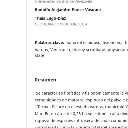
Universidad Central de Venezuela
Rodolfo Alejandro Ponce-Vásquez
Thais Lugo-Díaz
GEOHIDRA CONSULTORES, C.A
Palabras clave:
matorral espinoso, fisionomía, f
Vargas, Venezuela, thorny scrubland, physiognom
state
Resumen
Se caracterizó florística y fisionómicamente la v
comunidades de matorral espinoso del paisaje 
- Tacoa - Picure en el estado Vargas, municipio 
Mar. En un área de 0,25 ha se estimó la alfa div
riqueza de especies intrínseca de cada comuni
considerada como la riqueza total del área estu