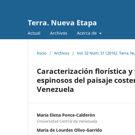
Terra. Nueva Etapa
Actual
Archivos
Acerca de
Inicio
/
Archivos
/
Vol. 32 Núm. 51 (2016): Terra. N
Caracterización florística 
espinosos del paisaje coste
Venezuela
María Elena Ponce-Calderón
Universidad Central de Venezuela
María de Lourdes Olivo-Garrido