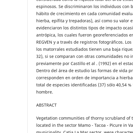
espinosos. Se discriminaron los individuos con 
hábito de crecimiento en cada comunidad evalua
hierba, epífita y trepadoras), así como su valor 
evidenciaron los distintos tipos de impacto ocas
antrópica, los cuales fueron georeferenciados
REGVEN y a través de registros fotográficos. Lo
los matorrales estudiados tienen una baja rique
32), si se comparan con otras comunidades no i
previamente por Castillo et al . (1992) en el est
Dentro del área de estudio las formas de vida 
corresponden en orden de importancia a hierbas
total de especies identificadas (37) sólo 40,54 % 
hombre.
ABSTRACT
Vegetation communities of thorny scrubland of t
located in the sector Mamo - Tacoa - Picure in V
municipality, Catia La Mar sector, were charact