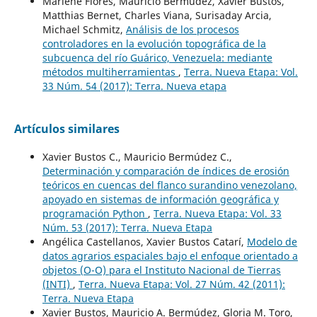
Marlene Flores, Mauricio Bermúdez, Xavier Bustos,
Matthias Bernet, Charles Viana, Surisaday Arcia,
Michael Schmitz,
Análisis de los procesos
controladores en la evolución topográfica de la
subcuenca del río Guárico, Venezuela: mediante
métodos multiherramientas
,
Terra. Nueva Etapa: Vol.
33 Núm. 54 (2017): Terra. Nueva etapa
Artículos similares
Xavier Bustos C., Mauricio Bermúdez C.,
Determinación y comparación de índices de erosión
teóricos en cuencas del flanco surandino venezolano,
apoyado en sistemas de información geográfica y
programación Python
,
Terra. Nueva Etapa: Vol. 33
Núm. 53 (2017): Terra. Nueva Etapa
Angélica Castellanos, Xavier Bustos Catarí,
Modelo de
datos agrarios espaciales bajo el enfoque orientado a
objetos (O-O) para el Instituto Nacional de Tierras
(INTI)
,
Terra. Nueva Etapa: Vol. 27 Núm. 42 (2011):
Terra. Nueva Etapa
Xavier Bustos, Mauricio A. Bermúdez, Gloria M. Toro,