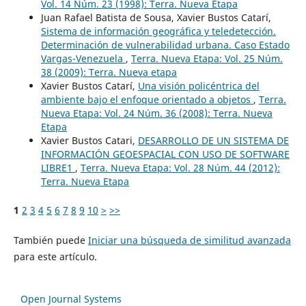
Vol. 14 Núm. 23 (1998): Terra. Nueva Etapa
Juan Rafael Batista de Sousa, Xavier Bustos Catarí,
Sistema de información geográfica y teledetección.
Determinación de vulnerabilidad urbana. Caso Estado
Vargas-Venezuela
,
Terra. Nueva Etapa: Vol. 25 Núm.
38 (2009): Terra. Nueva etapa
Xavier Bustos Catarí,
Una visión policéntrica del
ambiente bajo el enfoque orientado a objetos
,
Terra.
Nueva Etapa: Vol. 24 Núm. 36 (2008): Terra. Nueva
Etapa
Xavier Bustos Catari,
DESARROLLO DE UN SISTEMA DE
INFORMACIÓN GEOESPACIAL CON USO DE SOFTWARE
LIBRE1
,
Terra. Nueva Etapa: Vol. 28 Núm. 44 (2012):
Terra. Nueva Etapa
1
2
3
4
5
6
7
8
9
10
>
>>
También puede
Iniciar una búsqueda de similitud avanzada
para este artículo.
Open Journal Systems