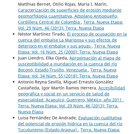
Matthias Bernet, Otilio Rojas, María I. Marín,
Caracterización de superficies de erosión mediante
geomorfología cuantitativa, Altiplano Antioqueño,
Cordillera Central de Colombia
,
Terra. Nueva Etapa:
Vol. 29 Núm. 46 (2013): Terra. Nueva Etapa
Néstor Martínez Tirado,
El proceso de ocupación en la
cuenca del embalse La Mariposa y sus efectos de
deterioro en el embalse y sus aguas
,
Terra. Nueva
Etapa: Vol. 16 Núm. 25 (2000): Terra. Nueva Etapa
Juan Liendro, Elka Ojeda,
Aproximación al mapa de
susceptibilidad a inundación en la cuenca del río
Boconó, Estado Trujillo, Venezuela
,
Terra. Nueva
Etapa: Vol. 34 Núm. 55 (2018): Terra. Nueva Etapa
Antonio Reyna Sevilla, Miguel Ernesto González
Castañeda, Igor Martín Ramos Herrera,
Accesibilidad
geográfica y social en un servicio de salud de
especialidad. Acapulco, Guerrero, México, año 2011
,
Terra. Nueva Etapa: Vol. 29 Núm. 46 (2013): Terra.
Nueva Etapa
Luisa Fernández De Andrade,
Evaluación cualitativa
del potencial de erosión hídrica en la cuenca del río
Tucutunemo (Estado Aragua)
,
Terra. Nueva Etapa: