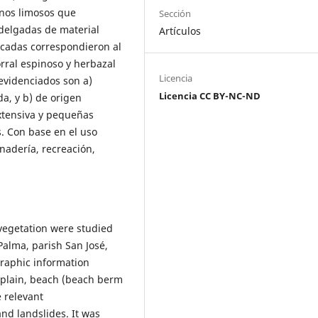
nos limosos que
Sección
delgadas de material
Artículos
icadas correspondieron al
rral espinoso y herbazal
Licencia
 evidenciados son a)
Licencia CC BY-NC-ND
a, y b) de origen
extensiva y pequeñas
s. Con base en el uso
nadería, recreación,
egetation were studied
Palma, parish San José,
graphic information
l plain, beach (beach berm
 relevant
nd landslides. It was