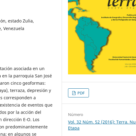
ón, estado Zulia,
e, Venezuela
etación asociada en un
 en la parroquia San José
icaron cinco geoformas:
aya), terraza, depresión y
PDF
es corresponden a
existencia de eventos que
os por la acción del
Número
on dirección E-O. Los
Vol. 32 Núm. 52 (2016): Terra. N
e son predominantemente
Etapa
ina; en algunos se