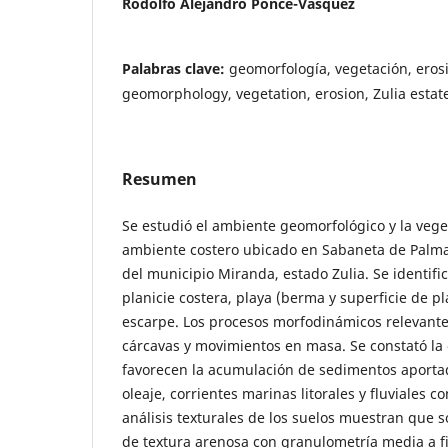
Rodolfo Alejandro Ponce-Vásquez
Palabras clave:
geomorfología, vegetación, erosi
geomorphology, vegetation, erosion, Zulia estat
Resumen
Se estudió el ambiente geomorfológico y la veg
ambiente costero ubicado en Sabaneta de Palma
del municipio Miranda, estado Zulia. Se identif
planicie costera, playa (berma y superficie de pl
escarpe. Los procesos morfodinámicos relevant
cárcavas y movimientos en masa. Se constató la 
favorecen la acumulación de sedimentos aportad
oleaje, corrientes marinas litorales y fluviales c
análisis texturales de los suelos muestran qu
de textura arenosa con granulometría media a f