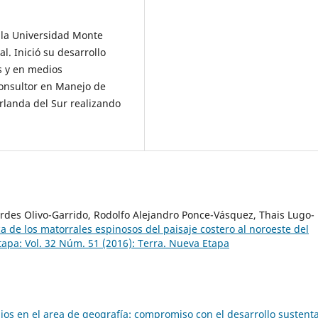
 la Universidad Monte
l. Inició su desarrollo
s y en medios
onsultor en Manejo de
rlanda del Sur realizando
rdes Olivo-Garrido, Rodolfo Alejandro Ponce-Vásquez, Thais Lugo-
ica de los matorrales espinosos del paisaje costero al noroeste del
tapa: Vol. 32 Núm. 51 (2016): Terra. Nueva Etapa
dios en el area de geografía: compromiso con el desarrollo sustent