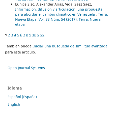
Eunice Siso, Alexander Arias, Vidal Sáez Sáez,
Información, difusión y articulación. una propuesta
para abordar el cambio climático en Venezuela
,
Terra.
Nueva Etapa: Vol. 33 Núm. 54 (2017): Terra. Nueva
etapa
1
2
3
4
5
6
7
8
9
10
>
>>
También puede
Iniciar una búsqueda de similitud avanzada
para este artículo.
Open Journal Systems
Idioma
Español (España)
English