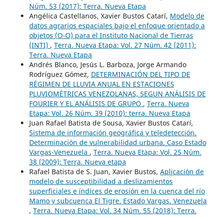
Núm. 53 (2017): Terra. Nueva Etapa
Angélica Castellanos, Xavier Bustos Catarí,
Modelo de
datos agrarios espaciales bajo el enfoque orientado a
objetos (O-O) para el Instituto Nacional de Tierras
(INTI)
,
Terra. Nueva Etapa: Vol. 27 Núm. 42 (2011):
Terra. Nueva Etapa
Andrés Blanco, Jesús L. Barboza, Jorge Armando
Rodríguez Gómez,
DETERMINACIÓN DEL TIPO DE
RÉGIMEN DE LLUVIA ANUAL EN ESTACIONES
PLUVIOMÉTRICAS VENEZOLANAS, SEGUN ANÁLISIS DE
FOURIER Y EL ANÁLISIS DE GRUPO
,
Terra. Nueva
Etapa: Vol. 26 Núm. 39 (2010): terra. Nueva Etapa
Juan Rafael Batista de Sousa, Xavier Bustos Catarí,
Sistema de información geográfica y teledetección.
Determinación de vulnerabilidad urbana. Caso Estado
Vargas-Venezuela
,
Terra. Nueva Etapa: Vol. 25 Núm.
38 (2009): Terra. Nueva etapa
Rafael Batista de S. Juan, Xavier Bustos,
Aplicación de
modelo de susceptibilidad a deslizamientos
superficiales e índices de erosión en la cuenca del río
Mamo y subcuenca El Tigre. Estado Vargas. Venezuela
,
Terra. Nueva Etapa: Vol. 34 Núm. 55 (2018): Terra.