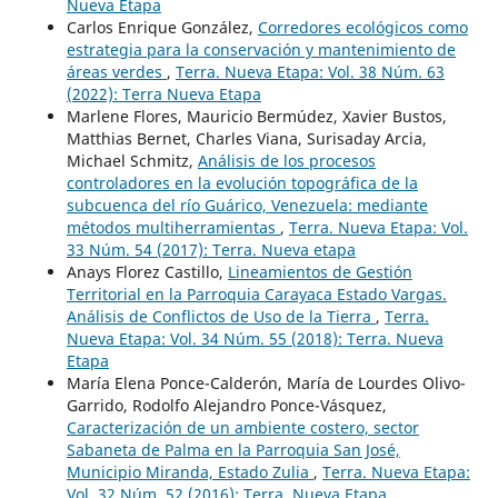
Nueva Etapa
Carlos Enrique González,
Corredores ecológicos como
estrategia para la conservación y mantenimiento de
áreas verdes
,
Terra. Nueva Etapa: Vol. 38 Núm. 63
(2022): Terra Nueva Etapa
Marlene Flores, Mauricio Bermúdez, Xavier Bustos,
Matthias Bernet, Charles Viana, Surisaday Arcia,
Michael Schmitz,
Análisis de los procesos
controladores en la evolución topográfica de la
subcuenca del río Guárico, Venezuela: mediante
métodos multiherramientas
,
Terra. Nueva Etapa: Vol.
33 Núm. 54 (2017): Terra. Nueva etapa
Anays Florez Castillo,
Lineamientos de Gestión
Territorial en la Parroquia Carayaca Estado Vargas.
Análisis de Conflictos de Uso de la Tierra
,
Terra.
Nueva Etapa: Vol. 34 Núm. 55 (2018): Terra. Nueva
Etapa
María Elena Ponce-Calderón, María de Lourdes Olivo-
Garrido, Rodolfo Alejandro Ponce-Vásquez,
Caracterización de un ambiente costero, sector
Sabaneta de Palma en la Parroquia San José,
Municipio Miranda, Estado Zulia
,
Terra. Nueva Etapa:
Vol. 32 Núm. 52 (2016): Terra. Nueva Etapa