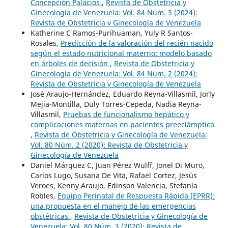
Concepción Palacios
,
Revista de Obstetricia y
Ginecología de Venezuela: Vol. 84 Núm. 3 (2024):
Revista de Obstetricia y Ginecología de Venezuela
Katherine C Ramos-Purihuaman, Yuly R Santos-
Rosales,
Predicción de la valoración del recién nacido
según el estado nutricional materno: modelo basado
en árboles de decisión
,
Revista de Obstetricia y
Ginecología de Venezuela: Vol. 84 Núm. 2 (2024):
Revista de Obstetricia y Ginecología de Venezuela
José Araujo-Hernández, Eduardo Reyna-Villasmil, Jorly
Mejia-Montilla, Duly Torres-Cepeda, Nadia Reyna-
Villasmil,
Pruebas de funcionalismo hepático y
complicaciones maternas en pacientes preeclámptica
,
Revista de Obstetricia y Ginecología de Venezuela:
Vol. 80 Núm. 2 (2020): Revista de Obstetricia y
Ginecología de Venezuela
Daniel Márquez C, Juan Pérez Wulff, Jonel Di Muro,
Carlos Lugo, Susana De Vita, Rafael Cortez, Jesús
Veroes, Kenny Araujo, Edinson Valencia, Stefanía
Robles,
Equipo Perinatal de Respuesta Rápida (EPRR):
una propuesta en el manejo de las emergencias
obstétricas
,
Revista de Obstetricia y Ginecología de
Venezuela: Vol. 80 Núm. 3 (2020): Revista de