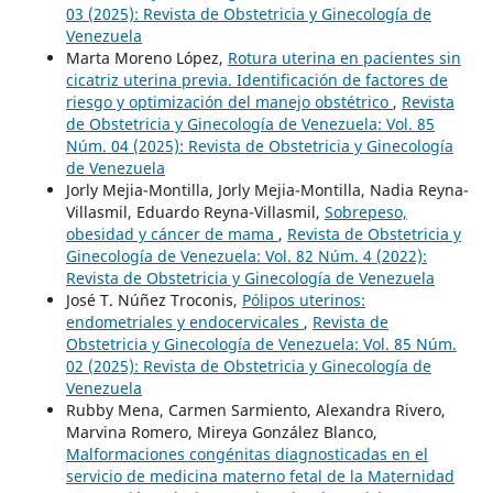
03 (2025): Revista de Obstetricia y Ginecología de
Venezuela
Marta Moreno López,
Rotura uterina en pacientes sin
cicatriz uterina previa. Identificación de factores de
riesgo y optimización del manejo obstétrico
,
Revista
de Obstetricia y Ginecología de Venezuela: Vol. 85
Núm. 04 (2025): Revista de Obstetricia y Ginecología
de Venezuela
Jorly Mejia-Montilla, Jorly Mejia-Montilla, Nadia Reyna-
Villasmil, Eduardo Reyna-Villasmil,
Sobrepeso,
obesidad y cáncer de mama
,
Revista de Obstetricia y
Ginecología de Venezuela: Vol. 82 Núm. 4 (2022):
Revista de Obstetricia y Ginecología de Venezuela
José T. Núñez Troconis,
Pólipos uterinos:
endometriales y endocervicales
,
Revista de
Obstetricia y Ginecología de Venezuela: Vol. 85 Núm.
02 (2025): Revista de Obstetricia y Ginecología de
Venezuela
Rubby Mena, Carmen Sarmiento, Alexandra Rivero,
Marvina Romero, Mireya González Blanco,
Malformaciones congénitas diagnosticadas en el
servicio de medicina materno fetal de la Maternidad