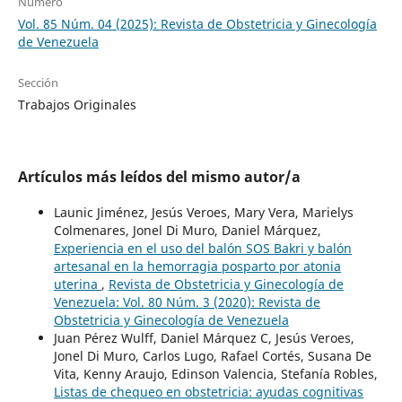
Número
Vol. 85 Núm. 04 (2025): Revista de Obstetricia y Ginecología
de Venezuela
Sección
Trabajos Originales
Artículos más leídos del mismo autor/a
Launic Jiménez, Jesús Veroes, Mary Vera, Marielys
Colmenares, Jonel Di Muro, Daniel Márquez,
Experiencia en el uso del balón SOS Bakri y balón
artesanal en la hemorragia posparto por atonia
uterina
,
Revista de Obstetricia y Ginecología de
Venezuela: Vol. 80 Núm. 3 (2020): Revista de
Obstetricia y Ginecología de Venezuela
Juan Pérez Wulff, Daniel Márquez C, Jesús Veroes,
Jonel Di Muro, Carlos Lugo, Rafael Cortés, Susana De
Vita, Kenny Araujo, Edinson Valencia, Stefanía Robles,
Listas de chequeo en obstetricia: ayudas cognitivas