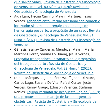
que salvan vidas
,
Revista de Obstetricia y Ginecología
de Venezuela: Vol. 80 Núm. 4 (2020): Revista de
Obstetricia y Ginecología de Venezuela
Aida Lara, Hecna Carrillo, Mayrin Martínez, Jesús
Veroes,
Taponamiento uterino artesanal con condón e
innovador sistema de drenaje en el manejo de
hemorragia posparto: a propósito de un caso
,
Revista
de Obstetricia y Ginecología de Venezuela: Vol. 81
Núm. 1 (2021): Revista de Obstetricia y Ginecología de
Venezuela
Génesis Jesmay Cárdenas Mendoza, Mayrín María
Martínez Pérez, Shiuna Lo Huang, Jesús Veroes,
Ecografía transperineal intraparto en la progresión
del trabajo de parto
,
Revista de Obstetricia y
Ginecología de Venezuela: Vol. 82 Núm. 1 (2022):
Revista de Obstetricia y Ginecología de Venezuela
Daniel Márquez C, Juan Pérez Wulff, Jonel Di Muro,
Carlos Lugo, Susana De Vita, Rafael Cortez, Jesús
Veroes, Kenny Araujo, Edinson Valencia, Stefanía
Robles,
Equipo Perinatal de Respuesta Rápida (EPRR):
una propuesta en el manejo de las emergencias
obstétricas
,
Revista de Obstetricia y Ginecología de