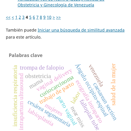
Obstetricia y Ginecología de Venezuela
<<
<
1
2
3
4
5
6
7
8
9
10
>
>>
También puede
Iniciar una búsqueda de similitud avanzada
para este artículo.
Palabras clave
Ángulo occipito-espinal
venezuela
salud de la mujer
trompa de falopio
insuficiencia respiratoria
vaginal delivery
obstetricia
intrapartum ultrasound
coriocarcinoma
mama
ecografía intraparto
trabajo de parto
caesarean section
labor
parto vaginal
fallopian tube
cesárea segmentaria
mujeres
near miss
labioplastia