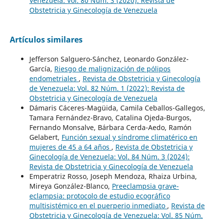
Venezuela: Vol. 80 Núm. 3 (2020): Revista de
Obstetricia y Ginecología de Venezuela
Artículos similares
Jefferson Salguero-Sánchez, Leonardo González-
García,
Riesgo de malignización de pólipos
endometriales
,
Revista de Obstetricia y Ginecología
de Venezuela: Vol. 82 Núm. 1 (2022): Revista de
Obstetricia y Ginecología de Venezuela
Dámaris Cáceres-Magüida, Camila Ceballos-Gallegos,
Tamara Fernández-Bravo, Catalina Ojeda-Burgos,
Fernando Monsalve, Bárbara Cerda-Aedo, Ramón
Gelabert,
Función sexual y síndrome climatérico en
mujeres de 45 a 64 años
,
Revista de Obstetricia y
Ginecología de Venezuela: Vol. 84 Núm. 3 (2024):
Revista de Obstetricia y Ginecología de Venezuela
Emperatriz Rosso, Joseph Mendoza, Rhaiza Urbina,
Mireya González-Blanco,
Preeclampsia grave-
eclampsia: protocolo de estudio ecográfico
multisistémico en el puerperio inmediato
,
Revista de
Obstetricia y Ginecología de Venezuela: Vol. 85 Núm.