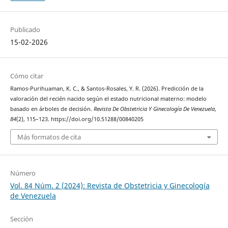
Publicado
15-02-2026
Cómo citar
Ramos-Purihuaman, K. C., & Santos-Rosales, Y. R. (2026). Predicción de la
valoración del recién nacido según el estado nutricional materno: modelo
basado en árboles de decisión.
Revista De Obstetricia Y Ginecología De Venezuela
,
84
(2), 115–123. https://doi.org/10.51288/00840205
Más formatos de cita
Número
Vol. 84 Núm. 2 (2024): Revista de Obstetricia y Ginecología
de Venezuela
Sección