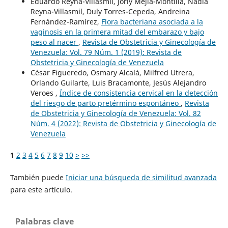
Eduardo Reyna-Villasmil, Jorly Mejía-Montilla, Nadia
Reyna-Villasmil, Duly Torres-Cepeda, Andreina
Fernández-Ramírez,
Flora bacteriana asociada a la
vaginosis en la primera mitad del embarazo y bajo
peso al nacer
,
Revista de Obstetricia y Ginecología de
Venezuela: Vol. 79 Núm. 1 (2019): Revista de
Obstetricia y Ginecología de Venezuela
César Figueredo, Osmary Alcalá, Milfred Utrera,
Orlando Guilarte, Luis Bracamonte, Jesús Alejandro
Veroes ,
Índice de consistencia cervical en la detección
del riesgo de parto pretérmino espontáneo
,
Revista
de Obstetricia y Ginecología de Venezuela: Vol. 82
Núm. 4 (2022): Revista de Obstetricia y Ginecología de
Venezuela
1
2
3
4
5
6
7
8
9
10
>
>>
También puede
Iniciar una búsqueda de similitud avanzada
para este artículo.
Palabras clave