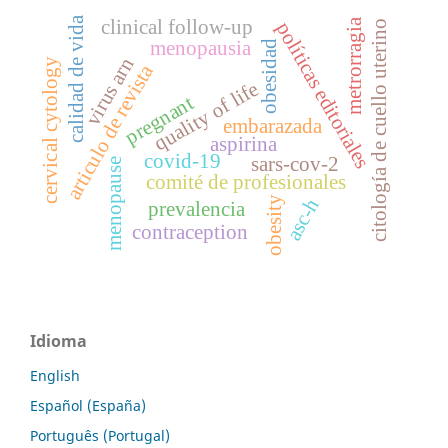
calidad de vida
clinical follow-up
metrorragia
políticas editoriales
citología de cuello uterino
menopausia
obesidad
virus arn
cervical cytology
articulo de revista
quality of life
pregnant
embarazada
aspirina
covid-19
sars-cov-2
menopause
comité de profesionales
asc-h
obesity
prevalencia
contraception
Idioma
English
Español (España)
Português (Portugal)