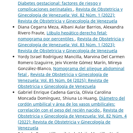
Diabetes gestacional: factores de riesgo y
complicaciones perinatales
,
Revista de Obstetricia y
Ginecología de Venezuela: Vol. 82 Núm. 1 (2022):
Revista de Obstetricia y Ginecología de Venezuela
Diana Cegarra Meza, Albani Aular Barrios, Alexandra
Rivero Fraute,
Lóbulo hepático derecho fetal:
nomograma por percentiles
,
Revista de Obstetricia y
Ginecología de Venezuela: Vol. 83 Núm. 1 (2023):
Revista de Obstetricia y Ginecología de Venezuela
Yordy Israel Rodríguez Mancilla, Marvina Del Carmen
Romero Izaguirre, Jeiv Vicente Gómez Marín, Mireya
González-Blanco,
Nomograma del pliegue abdominal
fetal
,
Revista de Obstetricia y Ginecología de
Venezuela: Vol. 85 Núm. 04 (2025): Revista de
Obstetricia y Ginecología de Venezuela
Gabriel Enrique Cadena García, Olivia Carolina
Moncada Domínguez, Shiuna Lo Huang,
Diámetro del
cordón umbilical y área de los vasos umbilicales:
correlación con el peso del recién nacido
,
Revista de
Obstetricia y Ginecología de Venezuela: Vol. 82 Núm. 4
(2022): Revista de Obstetricia y Ginecología de
Venezuela