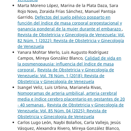
Marta Moreno López, Marina de la Plata Daza, Sara
Rojo Novo, Zoraida Frías Sánchez, Manuel Pantoja
Garrido,
Defectos del suelo pélvico posparto en
función del índice de masa corporal pregestacional y
ganancia ponderal de la mujer durante el embarazo
,
Revista de Obstetricia y Ginecología de Venezuela: Vol.
82 Núm. 1 (2022): Revista de Obstetricia y Ginecología
de Venezuela
Yanara Mohtar Merlo, Luis Augusto Rodríguez
Campos, Mireya González Blanco,
Calidad de vida en
la posmenopausia: influencia del índice de masa
corporal
,
Revista de Obstetricia y Ginecología de
Venezuela: Vol. 78 Núm. 1 (2018): Revista de
Obstetricia y Ginecología de Venezuela
Isangel Veliz, Luis Urbina, Marianela Rivas,
Nomogramas de arteria umbilical, arteria cerebral
media e índice cerebro placentario en gestantes de 20
- 40 semanas
,
Revista de Obstetricia y Ginecología de
Venezuela: Vol. 85 Núm. 04 (2025): Revista de
Obstetricia y Ginecología de Venezuela
Carlos Lugo León, Naybi Bolaños, Carla Vallejo, Jesús
Vásquez, Alexandra Rivero, Mireya González Blanco,