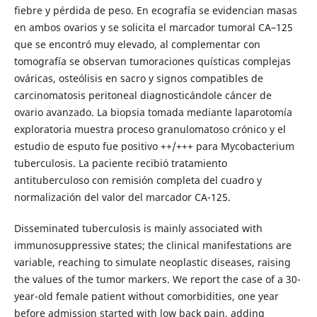
fiebre y pérdida de peso. En ecografía se evidencian masas
en ambos ovarios y se solicita el marcador tumoral CA–125
que se encontró muy elevado, al complementar con
tomografía se observan tumoraciones quísticas complejas
ováricas, osteólisis en sacro y signos compatibles de
carcinomatosis peritoneal diagnosticándole cáncer de
ovario avanzado. La biopsia tomada mediante laparotomía
exploratoria muestra proceso granulomatoso crónico y el
estudio de esputo fue positivo ++/+++ para Mycobacterium
tuberculosis. La paciente recibió tratamiento
antituberculoso con remisión completa del cuadro y
normalización del valor del marcador CA-125.
Disseminated tuberculosis is mainly associated with
immunosuppressive states; the clinical manifestations are
variable, reaching to simulate neoplastic diseases, raising
the values of the tumor markers. We report the case of a 30-
year-old female patient without comorbidities, one year
before admission started with low back pain, adding