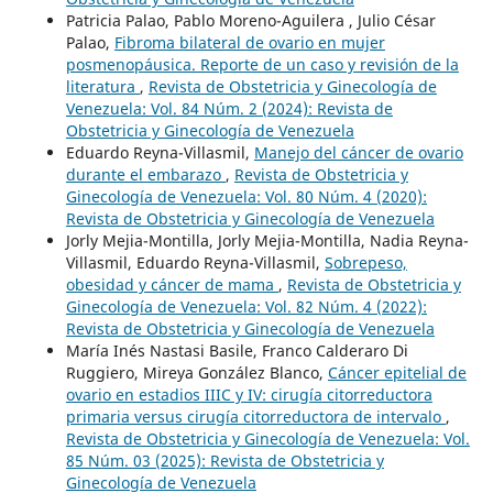
Patricia Palao, Pablo Moreno-Aguilera , Julio César
Palao,
Fibroma bilateral de ovario en mujer
posmenopáusica. Reporte de un caso y revisión de la
literatura
,
Revista de Obstetricia y Ginecología de
Venezuela: Vol. 84 Núm. 2 (2024): Revista de
Obstetricia y Ginecología de Venezuela
Eduardo Reyna-Villasmil,
Manejo del cáncer de ovario
durante el embarazo
,
Revista de Obstetricia y
Ginecología de Venezuela: Vol. 80 Núm. 4 (2020):
Revista de Obstetricia y Ginecología de Venezuela
Jorly Mejia-Montilla, Jorly Mejia-Montilla, Nadia Reyna-
Villasmil, Eduardo Reyna-Villasmil,
Sobrepeso,
obesidad y cáncer de mama
,
Revista de Obstetricia y
Ginecología de Venezuela: Vol. 82 Núm. 4 (2022):
Revista de Obstetricia y Ginecología de Venezuela
María Inés Nastasi Basile, Franco Calderaro Di
Ruggiero, Mireya González Blanco,
Cáncer epitelial de
ovario en estadios IIIC y IV: cirugía citorreductora
primaria versus cirugía citorreductora de intervalo
,
Revista de Obstetricia y Ginecología de Venezuela: Vol.
85 Núm. 03 (2025): Revista de Obstetricia y
Ginecología de Venezuela