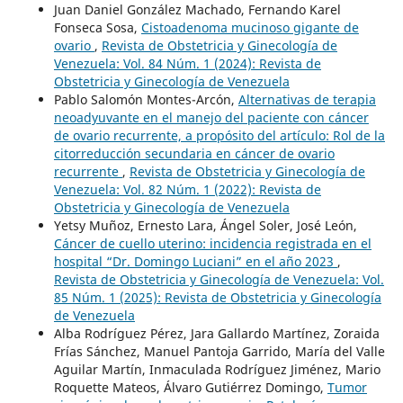
Juan Daniel González Machado, Fernando Karel
Fonseca Sosa,
Cistoadenoma mucinoso gigante de
ovario
,
Revista de Obstetricia y Ginecología de
Venezuela: Vol. 84 Núm. 1 (2024): Revista de
Obstetricia y Ginecología de Venezuela
Pablo Salomón Montes-Arcón,
Alternativas de terapia
neoadyuvante en el manejo del paciente con cáncer
de ovario recurrente, a propósito del artículo: Rol de la
citorreducción secundaria en cáncer de ovario
recurrente
,
Revista de Obstetricia y Ginecología de
Venezuela: Vol. 82 Núm. 1 (2022): Revista de
Obstetricia y Ginecología de Venezuela
Yetsy Muñoz, Ernesto Lara, Ángel Soler, José León,
Cáncer de cuello uterino: incidencia registrada en el
hospital “Dr. Domingo Luciani” en el año 2023
,
Revista de Obstetricia y Ginecología de Venezuela: Vol.
85 Núm. 1 (2025): Revista de Obstetricia y Ginecología
de Venezuela
Alba Rodríguez Pérez, Jara Gallardo Martínez, Zoraida
Frías Sánchez, Manuel Pantoja Garrido, María del Valle
Aguilar Martín, Inmaculada Rodríguez Jiménez, Mario
Roquette Mateos, Álvaro Gutiérrez Domingo,
Tumor