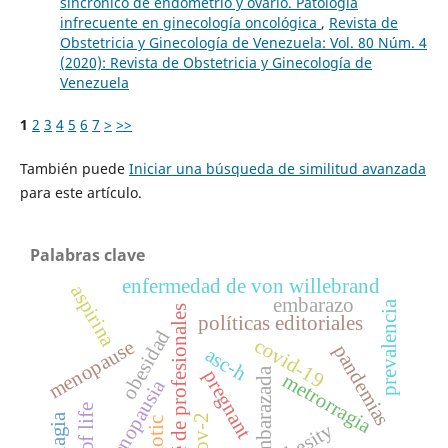
sincrónico de endometrio y ovario. Patología
infrecuente en ginecología oncológica
,
Revista de
Obstetricia y Ginecología de Venezuela: Vol. 80 Núm. 4
(2020): Revista de Obstetricia y Ginecología de
Venezuela
1
2
3
4
5
6
7
>
>>
También puede
Iniciar una búsqueda de similitud avanzada
para este artículo.
Palabras clave
enfermedad de von willebrand
aspirina
embarazo
prevalencia
comité de profesionales
políticas editoriales
obesidad
covid-19
menopause
pandemias
asc-h
embarazada
pregnant
metrorragia
menopausia
obesity