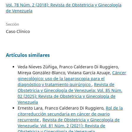
Vol. 78 Núm. 2 (2018): Revista de Obstetricia y Ginecología
de Venezuela
Sección
Caso Clínico
Artículos similares
Veda Nieves Zúñiga, Franco Calderaro Di Ruggiero,
Mireya González-Blanco, Viviana García Azuaje,
Cáncer
ginecológico: uso de la laparoscopia para el
diagnóstico y tratamiento quirúrgico
,
Revista de
Obstetricia y Ginecología de Venezuela: Vol. 85 Núm.
02 (2025): Revista de Obstetricia y Ginecología de
Venezuela
Ernesto Lara, Franco Calderaro Di Ruggiero,
Rol de la
citorreducción secundaria en cáncer de ovario
recurrente
,
Revista de Obstetricia y Ginecología de
Venezuela: Vol. 81 Núm. 2 (2021): Revista de
Obstetricia y Ginecología de Venezuela