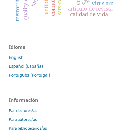
quality of life
metrorrhagia
sars-cov-2
antibiotic
virus arn
articulo de revista
calidad de vida
Idioma
English
Español (España)
Português (Portugal)
Información
Para lectores/as
Para autores/as
Para bibliotecarios/as