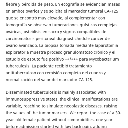
fiebre y pérdida de peso. En ecografía se evidencian masas
en ambos ovarios y se solicita el marcador tumoral CA–125
que se encontró muy elevado, al complementar con
tomografía se observan tumoraciones quísticas complejas
ováricas, osteólisis en sacro y signos compatibles de
carcinomatosis peritoneal diagnosticándole cáncer de
ovario avanzado. La biopsia tomada mediante laparotomía
exploratoria muestra proceso granulomatoso crónico y el
estudio de esputo fue positivo ++/+++ para Mycobacterium
tuberculosis. La paciente recibió tratamiento
antituberculoso con remisión completa del cuadro y
normalización del valor del marcador CA-125.
Disseminated tuberculosis is mainly associated with
immunosuppressive states; the clinical manifestations are
variable, reaching to simulate neoplastic diseases, raising
the values of the tumor markers. We report the case of a 30-
year-old female patient without comorbidities, one year
before admission started with low back pain, adding