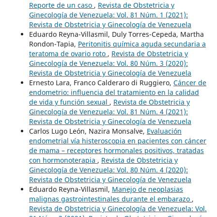
Reporte de un caso
,
Revista de Obstetricia y
Ginecología de Venezuela: Vol. 81 Núm. 1 (2021):
Revista de Obstetricia y Ginecología de Venezuela
Eduardo Reyna-Villasmil, Duly Torres-Cepeda, Martha
Rondon-Tapia,
Peritonitis química aguda secundaria a
teratoma de ovario roto
,
Revista de Obstetricia y
Ginecología de Venezuela: Vol. 80 Núm. 3 (2020):
Revista de Obstetricia y Ginecología de Venezuela
Ernesto Lara, Franco Calderaro di Ruggiero,
Cáncer de
endometrio: influencia del tratamiento en la calidad
de vida y función sexual
,
Revista de Obstetricia y
Ginecología de Venezuela: Vol. 81 Núm. 4 (2021):
Revista de Obstetricia y Ginecología de Venezuela
Carlos Lugo León, Nazira Monsalve,
Evaluación
endometrial vía histeroscopia en pacientes con cáncer
de mama – receptores hormonales positivos, tratadas
con hormonoterapia
,
Revista de Obstetricia y
Ginecología de Venezuela: Vol. 80 Núm. 4 (2020):
Revista de Obstetricia y Ginecología de Venezuela
Eduardo Reyna-Villasmil,
Manejo de neoplasias
malignas gastrointestinales durante el embarazo
,
Revista de Obstetricia y Ginecología de Venezuela: Vol.