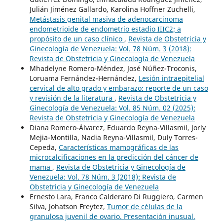
Julián Jiménez Gallardo, Karolina Hoffner Zuchelli,
Metástasis genital masiva de adenocarcinoma
endometrioide de endometrio estadio IIIC2; a
propósito de un caso clínico
,
Revista de Obstetricia y
Ginecología de Venezuela: Vol. 78 Núm. 3 (2018):
Revista de Obstetricia y Ginecología de Venezuela
Mhadelyne Romero-Méndez, José Núñez-Troconis,
Loruama Fernández-Hernández,
Lesión intraepitelial
cervical de alto grado y embarazo: reporte de un caso
y revisión de la literatura
,
Revista de Obstetricia y
Ginecología de Venezuela: Vol. 85 Núm. 02 (2025):
Revista de Obstetricia y Ginecología de Venezuela
Diana Romero-Álvarez, Eduardo Reyna-Villasmil, Jorly
Mejia-Montilla, Nadia Reyna-Villasmil, Duly Torres-
Cepeda,
Características mamográficas de las
microcalcificaciones en la predicción del cáncer de
mama
,
Revista de Obstetricia y Ginecología de
Venezuela: Vol. 78 Núm. 3 (2018): Revista de
Obstetricia y Ginecología de Venezuela
Ernesto Lara, Franco Calderaro Di Ruggiero, Carmen
Silva, Johatson Freytez,
Tumor de células de la
granulosa juvenil de ovario. Presentación inusual.