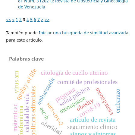
81 Núm. 3 (2021): Revista de Obstetricia y Ginecología
de Venezuela
<<
<
1
2
3
4
5
6
7
>
>>
También puede
Iniciar una búsqueda de similitud avanzada
para este artículo.
Palabras clave
quality of life
citología de cuello uterino
virus arn
embarazada
comité de profesionales
salud pública
pregnant
menopausia
políticas editoriales
embarazo
calidad de vida
menopause
obesity
sars-cov-2
covid-19
maternidad
fosfomicina
asc-h
articulo de revista
obesidad
seguimiento clínico
signos y síntomas