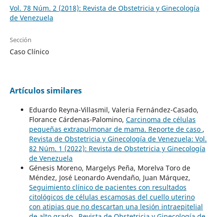
Vol. 78 Núm. 2 (2018): Revista de Obstetricia y Ginecología
de Venezuela
Sección
Caso Clínico
Artículos similares
Eduardo Reyna-Villasmil, Valeria Fernández-Casado,
Florance Cárdenas-Palomino,
Carcinoma de células
pequeñas extrapulmonar de mama. Reporte de caso
,
Revista de Obstetricia y Ginecología de Venezuela: Vol.
82 Núm. 1 (2022): Revista de Obstetricia y Ginecología
de Venezuela
Génesis Moreno, Margelys Peña, Morelva Toro de
Méndez, José Leonardo Avendaño, Juan Márquez,
Seguimiento clínico de pacientes con resultados
citológicos de células escamosas del cuello uterino
con atipias que no descartan una lesión intraepitelial
de alto grado
,
Revista de Obstetricia y Ginecología de