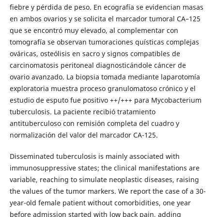
fiebre y pérdida de peso. En ecografía se evidencian masas
en ambos ovarios y se solicita el marcador tumoral CA–125
que se encontró muy elevado, al complementar con
tomografía se observan tumoraciones quísticas complejas
ováricas, osteólisis en sacro y signos compatibles de
carcinomatosis peritoneal diagnosticándole cáncer de
ovario avanzado. La biopsia tomada mediante laparotomía
exploratoria muestra proceso granulomatoso crónico y el
estudio de esputo fue positivo ++/+++ para Mycobacterium
tuberculosis. La paciente recibió tratamiento
antituberculoso con remisión completa del cuadro y
normalización del valor del marcador CA-125.
Disseminated tuberculosis is mainly associated with
immunosuppressive states; the clinical manifestations are
variable, reaching to simulate neoplastic diseases, raising
the values of the tumor markers. We report the case of a 30-
year-old female patient without comorbidities, one year
before admission started with low back pain, adding