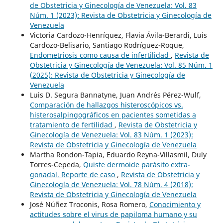
de Obstetricia y Ginecología de Venezuela: Vol. 83
Núm. 1 (2023): Revista de Obstetricia y Ginecología de
Venezuela
Victoria Cardozo-Henríquez, Flavia Ávila-Berardi, Luis
Cardozo-Belisario, Santiago Rodríguez-Roque,
Endometriosis como causa de infertilidad
,
Revista de
Obstetricia y Ginecología de Venezuela: Vol. 85 Núm. 1
(2025): Revista de Obstetricia y Ginecología de
Venezuela
Luis D. Segura Bannatyne, Juan Andrés Pérez-Wulf,
Comparación de hallazgos histeroscópicos vs.
histerosalpingográficos en pacientes sometidas a
tratamiento de fertilidad
,
Revista de Obstetricia y
Ginecología de Venezuela: Vol. 83 Núm. 1 (2023):
Revista de Obstetricia y Ginecología de Venezuela
Martha Rondon-Tapia, Eduardo Reyna-Villasmil, Duly
Torres-Cepeda,
Quiste dermoide parásito extra-
gonadal. Reporte de caso
,
Revista de Obstetricia y
Ginecología de Venezuela: Vol. 78 Núm. 4 (2018):
Revista de Obstetricia y Ginecología de Venezuela
José Núñez Troconis, Rosa Romero,
Conocimiento y
actitudes sobre el virus de papiloma humano y su