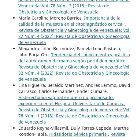
Venezuela: Vol. 78 Núm. 3 (2018): Revista de
Obstetricia y Ginecología de Venezuela
María Carolina Moreno Barrios,
Importancia de la
calidad de la muestra en el citodiagnóstico cervical
,
Revista de Obstetricia y Ginecología de Venezuela: Vol.
82 Núm. 4 (2022): Revista de Obstetricia y Ginecología
de Venezuela
Alexandra Liñán-Bermúdez, Pamela León Pastuso,
John Barja-Ore,
Tendencia del conocimiento y práctica
del autoexamen de mama según perfil demográfico
,
Revista de Obstetricia y Ginecología de Venezuela: Vol.
82 Núm. 4 (2022): Revista de Obstetricia y Ginecología
de Venezuela
Lina Figueira, Beraldo Martínez, Andrés Lemmo, David
Carrasco, Carlos Fernández, Ender Cumare,
Histerectomía vaginal en útero no prolapsado:
experiencia en el Hospital Universitario de Caracas
,
Revista de Obstetricia y Ginecología de Venezuela: Vol.
78 Núm. 1 (2018): Revista de Obstetricia y Ginecología
de Venezuela
Eduardo Reyna-Villasmil, Duly Torres-Cepeda, Martha
Rondon-Tapia,
Hidatidosis pélvica primaria
,
Revista