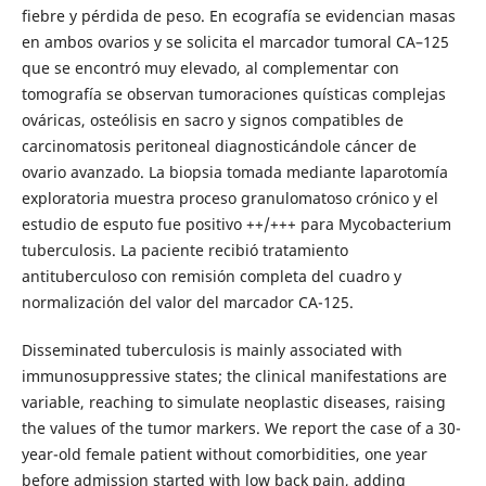
fiebre y pérdida de peso. En ecografía se evidencian masas
en ambos ovarios y se solicita el marcador tumoral CA–125
que se encontró muy elevado, al complementar con
tomografía se observan tumoraciones quísticas complejas
ováricas, osteólisis en sacro y signos compatibles de
carcinomatosis peritoneal diagnosticándole cáncer de
ovario avanzado. La biopsia tomada mediante laparotomía
exploratoria muestra proceso granulomatoso crónico y el
estudio de esputo fue positivo ++/+++ para Mycobacterium
tuberculosis. La paciente recibió tratamiento
antituberculoso con remisión completa del cuadro y
normalización del valor del marcador CA-125.
Disseminated tuberculosis is mainly associated with
immunosuppressive states; the clinical manifestations are
variable, reaching to simulate neoplastic diseases, raising
the values of the tumor markers. We report the case of a 30-
year-old female patient without comorbidities, one year
before admission started with low back pain, adding