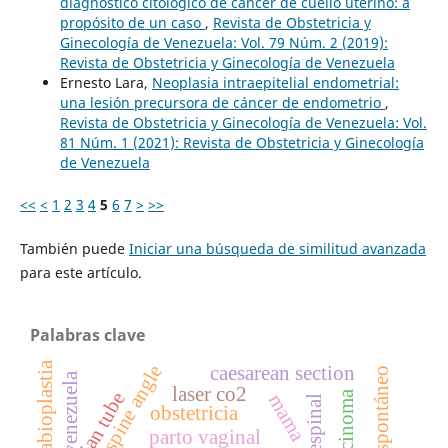
diagnóstico citológico de cáncer de cuello uterino: a
propósito de un caso
,
Revista de Obstetricia y
Ginecología de Venezuela: Vol. 79 Núm. 2 (2019):
Revista de Obstetricia y Ginecología de Venezuela
Ernesto Lara,
Neoplasia intraepitelial endometrial:
una lesión precursora de cáncer de endometrio
,
Revista de Obstetricia y Ginecología de Venezuela: Vol.
81 Núm. 1 (2021): Revista de Obstetricia y Ginecología
de Venezuela
<<
<
1
2
3
4
5
6
7
>
>>
También puede
Iniciar una búsqueda de similitud avanzada
para este artículo.
Palabras clave
labioplastia
occiput-spine angle
caesarean section
aborto espontáneo
venezuela
laser co2
fallopian tube
mama
obstetricia
parto vaginal