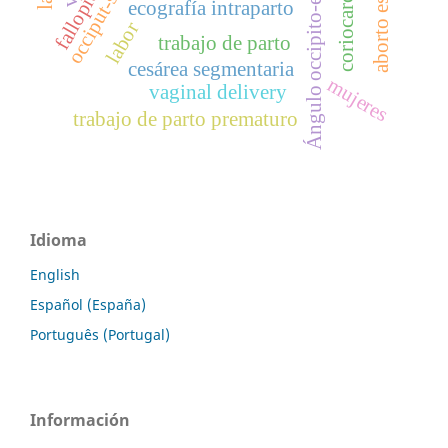
coriocarcinoma
Ángulo occipito-espinal
ecografía intraparto
labor
trabajo de parto
cesárea segmentaria
mujeres
vaginal delivery
trabajo de parto prematuro
Idioma
English
Español (España)
Português (Portugal)
Información