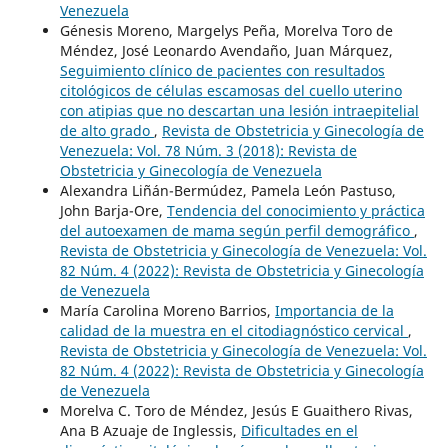
Venezuela
Génesis Moreno, Margelys Peña, Morelva Toro de
Méndez, José Leonardo Avendaño, Juan Márquez,
Seguimiento clínico de pacientes con resultados
citológicos de células escamosas del cuello uterino
con atipias que no descartan una lesión intraepitelial
de alto grado
,
Revista de Obstetricia y Ginecología de
Venezuela: Vol. 78 Núm. 3 (2018): Revista de
Obstetricia y Ginecología de Venezuela
Alexandra Liñán-Bermúdez, Pamela León Pastuso,
John Barja-Ore,
Tendencia del conocimiento y práctica
del autoexamen de mama según perfil demográfico
,
Revista de Obstetricia y Ginecología de Venezuela: Vol.
82 Núm. 4 (2022): Revista de Obstetricia y Ginecología
de Venezuela
María Carolina Moreno Barrios,
Importancia de la
calidad de la muestra en el citodiagnóstico cervical
,
Revista de Obstetricia y Ginecología de Venezuela: Vol.
82 Núm. 4 (2022): Revista de Obstetricia y Ginecología
de Venezuela
Morelva C. Toro de Méndez, Jesús E Guaithero Rivas,
Ana B Azuaje de Inglessis,
Dificultades en el