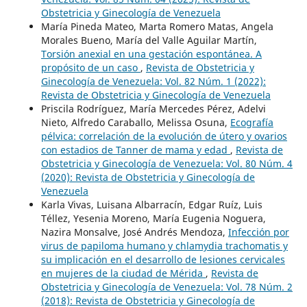
Obstetricia y Ginecología de Venezuela
María Pineda Mateo, Marta Romero Matas, Angela
Morales Bueno, María del Valle Aguilar Martín,
Torsión anexial en una gestación espontánea. A
propósito de un caso
,
Revista de Obstetricia y
Ginecología de Venezuela: Vol. 82 Núm. 1 (2022):
Revista de Obstetricia y Ginecología de Venezuela
Priscila Rodríguez, María Mercedes Pérez, Adelvi
Nieto, Alfredo Caraballo, Melissa Osuna,
Ecografía
pélvica: correlación de la evolución de útero y ovarios
con estadios de Tanner de mama y edad
,
Revista de
Obstetricia y Ginecología de Venezuela: Vol. 80 Núm. 4
(2020): Revista de Obstetricia y Ginecología de
Venezuela
Karla Vivas, Luisana Albarracín, Edgar Ruíz, Luis
Téllez, Yesenia Moreno, María Eugenia Noguera,
Nazira Monsalve, José Andrés Mendoza,
Infección por
virus de papiloma humano y chlamydia trachomatis y
su implicación en el desarrollo de lesiones cervicales
en mujeres de la ciudad de Mérida
,
Revista de
Obstetricia y Ginecología de Venezuela: Vol. 78 Núm. 2
(2018): Revista de Obstetricia y Ginecología de