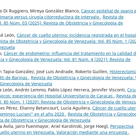
ro Di Ruggiero, Mireya González Blanco,
Cáncer epitelial de ovario 
primaria versus cirugía citorreductora de intervalo
,
Revista de
l. 85 Núm. 03 (2025): Revista de Obstetricia y Ginecología de
osé León,
Cáncer de cuello uterino: incidencia registrada en el hospi
ista de Obstetricia y Ginecología de Venezuela: Vol. 85 Núm. 1 (20
enezuela
o,
Cáncer de endometrio: influencia del tratamiento en la calidad 
cia y Ginecología de Venezuela: Vol. 81 Núm. 4 (2021): Revista de
 Tapia-González, José Luis Andrade, Roberto Guillen,
Histerectomí
etti de Barinas
,
Revista de Obstetricia y Ginecología de Venezuela: 
y Ginecología de Venezuela
sa León, Andrés Lemmo, Pablo López Herrera, Jennifer Visconti,
Ciru
vicos: experiencia del Hospital Universitario de Caracas
,
Revista d
l. 80 Núm. 1 (2020): Revista de Obstetricia y Ginecología de Venez
es Pérez, Elianny Betancourt, Lucía Aguilera,
Cáncer de cuello uter
 Domingo Luciani” en el año 2020
,
Revista de Obstetricia y Ginecolo
ta de Obstetricia y Ginecología de Venezuela
Ávila, Jairo Fuenmayor, Ariel Karolinski, Jorge Hoegl,
Perspectiva
cuello uterino en Venezuela. Valoración mediante una encuesta
,