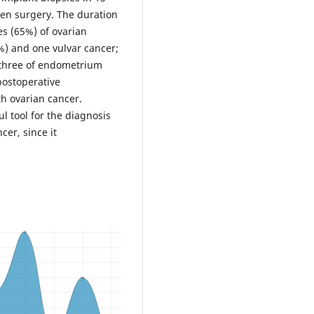
pen surgery. The duration
es (65%) of ovarian
%) and one vulvar cancer;
 three of endometrium
postoperative
th ovarian cancer.
l tool for the diagnosis
cer, since it