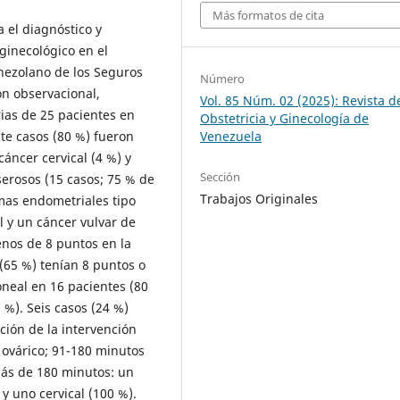
Más formatos de cita
a el diagnóstico y
ginecológico en el
enezolano de los Seguros
Número
ón observacional,
Vol. 85 Núm. 02 (2025): Revista d
orias de 25 pacientes en
Obstetricia y Ginecología de
nte casos (80 %) fueron
Venezuela
cáncer cervical (4 %) y
Sección
erosos (15 casos; 75 % de
Trabajos Originales
mas endometriales tipo
 y un cáncer vulvar de
enos de 8 puntos en la
(65 %) tenían 8 puntos o
oneal en 16 pacientes (80
 %). Seis casos (24 %)
ción de la intervención
 ovárico; 91-180 minutos
más de 180 minutos: un
y uno cervical (100 %).