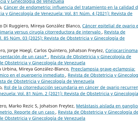
icia y Ginecología de Venezuela
o,
Cáncer de endometrio: influencia del tratamiento en la calidad 
cia y Ginecología de Venezuela: Vol. 81 Núm. 4 (2021): Revista de
ro Di Ruggiero, Mireya González Blanco,
Cáncer epitelial de ovario 
primaria versus cirugía citorreductora de intervalo
,
Revista de
l. 85 Núm. 03 (2025): Revista de Obstetricia y Ginecología de
ro, Jorge Hoegl, Carlos Quintero, Johatson Freytez,
Coriocarcinoma
resentación de un caso*
,
Revista de Obstetricia y Ginecología de
de Obstetricia y Ginecología de Venezuela
a Urbina, Mireya González-Blanco,
Preeclampsia grave-eclampsia:
émico en el puerperio inmediato
,
Revista de Obstetricia y Ginecolog
sta de Obstetricia y Ginecología de Venezuela
o,
Rol de la citorreducción secundaria en cáncer de ovario recurre
nezuela: Vol. 81 Núm. 2 (2021): Revista de Obstetricia y Ginecologí
ero, Marko Rezic S, Johatson Freytez,
Metástasis aislada en ganglio
etrio. Reporte de un caso
,
Revista de Obstetricia y Ginecología d
de Obstetricia y Ginecología de Venezuela