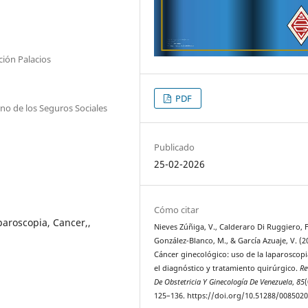
ión Palacios
PDF
ano de los Seguros Sociales
Publicado
25-02-2026
Cómo citar
paroscopia, Cancer,,
Nieves Zúñiga, V., Calderaro Di Ruggiero, F
González-Blanco, M., & García Azuaje, V. (2
Cáncer ginecológico: uso de la laparoscop
el diagnóstico y tratamiento quirúrgico.
Re
De Obstetricia Y Ginecología De Venezuela
,
85
(
125–136. https://doi.org/10.51288/008502