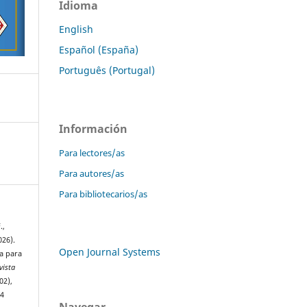
Idioma
English
Español (España)
Português (Portugal)
Información
Para lectores/as
Para autores/as
Para bibliotecarios/as
.,
026).
Open Journal Systems
ia para
vista
02),
04
Navegar