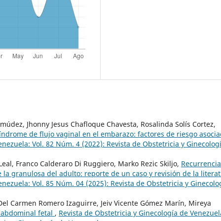
múdez, Jhonny Jesus Chafloque Chavesta, Rosalinda Solís Cortez,
índrome de flujo vaginal en el embarazo: factores de riesgo asoci
enezuela: Vol. 82 Núm. 4 (2022): Revista de Obstetricia y Ginecolog
Leal, Franco Calderaro Di Ruggiero, Marko Rezic Skiljo,
Recurrencia
la granulosa del adulto: reporte de un caso y revisión de la litera
enezuela: Vol. 85 Núm. 04 (2025): Revista de Obstetricia y Ginecolo
 Del Carmen Romero Izaguirre, Jeiv Vicente Gómez Marín, Mireya
abdominal fetal
,
Revista de Obstetricia y Ginecología de Venezuel