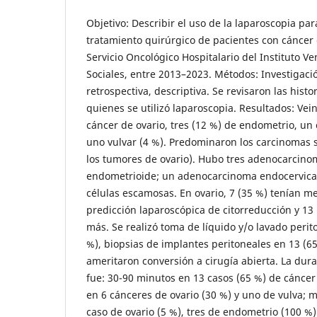
Objetivo: Describir el uso de la laparoscopia par
tratamiento quirúrgico de pacientes con cáncer 
Servicio Oncológico Hospitalario del Instituto V
Sociales, entre 2013–2023. Métodos: Investigaci
retrospectiva, descriptiva. Se revisaron las hist
quienes se utilizó laparoscopia. Resultados: Vei
cáncer de ovario, tres (12 %) de endometrio, un 
uno vulvar (4 %). Predominaron los carcinomas s
los tumores de ovario). Hubo tres adenocarcino
endometrioide; un adenocarcinoma endocervical
células escamosas. En ovario, 7 (35 %) tenían m
predicción laparoscópica de citorreducción y 13 
más. Se realizó toma de líquido y/o lavado perit
%), biopsias de implantes peritoneales en 13 (65
ameritaron conversión a cirugía abierta. La dura
fue: 30-90 minutos en 13 casos (65 %) de cáncer
en 6 cánceres de ovario (30 %) y uno de vulva; 
caso de ovario (5 %), tres de endometrio (100 %) 