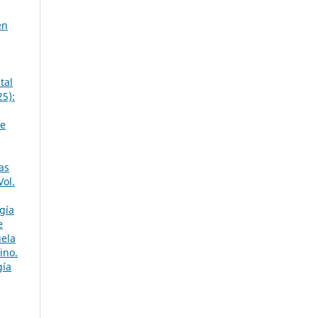
en
tal
25):
de
as
Vol.
gía
e
uela
ino.
gía