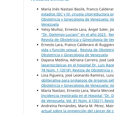
María Inés Nastasi Basile, Franco Caldera
estadios IIIC y IV: cirugía citorreductora 
Obstetricia y Ginecología de Venezuela: Vo
Venezuela
Yetsy Muñoz, Ernesto Lara, Ángel Soler, J
“Dr. Domingo Luciani” en el año 2023
,
Rev
Revista de Obstetricia y Ginecología de V
Ernesto Lara, Franco Calderaro di Ruggier
vida y función sexual
,
Revista de Obstetri
Obstetricia y Ginecología de Venezuela
Dayana Medina, Adriana Carrero, José León
laparoscópicas en el hospital Dr. Luis Raz
78 Núm. 1 (2018): Revista de Obstetricia 
Lina Figueira, José Leonardo Ramírez, Lui
obliterativa para prolapsos de órganos pél
Obstetricia y Ginecología de Venezuela: Vo
María Nastasi, Ernesto Lara, María Merced
Incidencia registrada en el Hospital “Dr.
de Venezuela: Vol. 81 Núm. 4 (2021): Revis
Andreína Fernándes, María M. Pérez, Maira 
actual sobre la prevención del cáncer de 