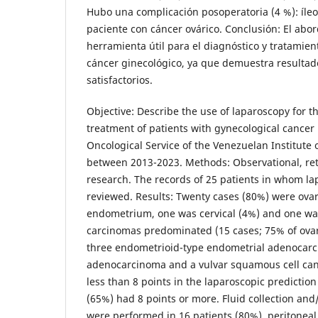
Hubo una complicación posoperatoria (4 %): íleo
paciente con cáncer ovárico. Conclusión: El abo
herramienta útil para el diagnóstico y tratamien
cáncer ginecológico, ya que demuestra resultad
satisfactorios.
Objective: Describe the use of laparoscopy for t
treatment of patients with gynecological cancer 
Oncological Service of the Venezuelan Institute o
between 2013-2023. Methods: Observational, retr
research. The records of 25 patients in whom l
reviewed. Results: Twenty cases (80%) were ovar
endometrium, one was cervical (4%) and one was
carcinomas predominated (15 cases; 75% of ova
three endometrioid-type endometrial adenocarc
adenocarcinoma and a vulvar squamous cell canc
less than 8 points in the laparoscopic predictio
(65%) had 8 points or more. Fluid collection and
were performed in 16 patients (80%), peritoneal