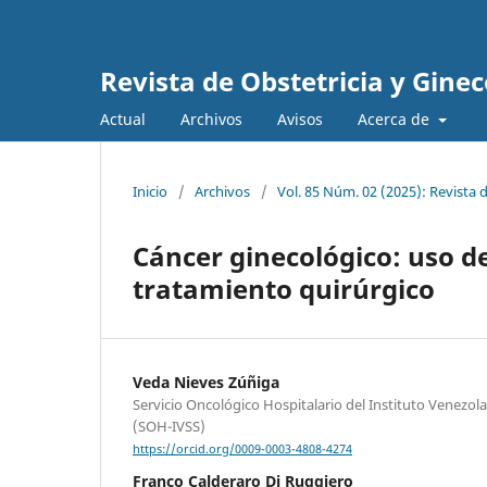
Revista de Obstetricia y Gine
Actual
Archivos
Avisos
Acerca de
Inicio
/
Archivos
/
Vol. 85 Núm. 02 (2025): Revista 
Cáncer ginecológico: uso de
tratamiento quirúrgico
Veda Nieves Zúñiga
Servicio Oncológico Hospitalario del Instituto Venezol
(SOH-IVSS)
https://orcid.org/0009-0003-4808-4274
Franco Calderaro Di Ruggiero