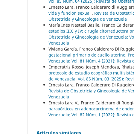
Vol. 85 Núm. 04 (2025): Revista de Obstetr
Ernesto Lara, Franco Calderaro di Ruggier
vida y función sexual
,
Revista de Obstetri
Obstetricia y Ginecología de Venezuela
María Inés Nastasi Basile, Franco Caldera
estadios IIIC y IV: cirugía citorreductora 
Obstetricia y Ginecología de Venezuela: Vo
Venezuela
Viviana García, Franco Calderaro Di Ruggie
gestacional primario de cuello uterino. P
Venezuela: Vol. 81 Núm. 4 (2021): Revista 
Emperatriz Rosso, Joseph Mendoza, Rhaiz
protocolo de estudio ecográfico multisist
de Venezuela: Vol. 85 Núm. 03 (2025): Revi
Ernesto Lara, Franco Calderaro Di Ruggier
Revista de Obstetricia y Ginecología de Ve
Venezuela
Ernesto Lara V., Franco Calderaro di Ruggi
paraaórticos en adenocarcinoma de endom
Venezuela: Vol. 82 Núm. 1 (2022): Revista 
Artículos similares