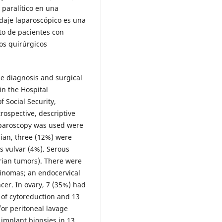
 paralítico en una
rdaje laparoscópico es una
to de pacientes con
os quirúrgicos
he diagnosis and surgical
in the Hospital
f Social Security,
ospective, descriptive
aparoscopy was used were
ian, three (12%) were
 vulvar (4%). Serous
rian tumors). There were
inomas; an endocervical
er. In ovary, 7 (35%) had
n of cytoreduction and 13
/or peritoneal lavage
 implant biopsies in 13