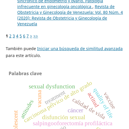
sincrónico de endometrio y ovario. Patología
infrecuente en ginecología oncológica
,
Revista de
Obstetricia y Ginecología de Venezuela: Vol. 80 Núm. 4
(2020): Revista de Obstetricia y Ginecología de
Venezuela
1
2
3
4
5
6
7
>
>>
También puede
Iniciar una búsqueda de similitud avanzada
para este artículo.
Palabras clave
carcinoma pélvico de alto grado
sexual dysfunction
quality of life
treatment
vacuna
vaccine
actitud
calidad de vida
attitudes
cáncer
adolescent
disfunción sexual
salpingooforectomía profiláctica