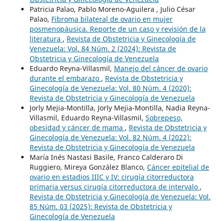
Patricia Palao, Pablo Moreno-Aguilera , Julio César
Palao,
Fibroma bilateral de ovario en mujer
posmenopáusica. Reporte de un caso y revisión de la
literatura
,
Revista de Obstetricia y Ginecología de
Venezuela: Vol. 84 Núm. 2 (2024): Revista de
Obstetricia y Ginecología de Venezuela
Eduardo Reyna-Villasmil,
Manejo del cáncer de ovario
durante el embarazo
,
Revista de Obstetricia y
Ginecología de Venezuela: Vol. 80 Núm. 4 (2020):
Revista de Obstetricia y Ginecología de Venezuela
Jorly Mejia-Montilla, Jorly Mejia-Montilla, Nadia Reyna-
Villasmil, Eduardo Reyna-Villasmil,
Sobrepeso,
obesidad y cáncer de mama
,
Revista de Obstetricia y
Ginecología de Venezuela: Vol. 82 Núm. 4 (2022):
Revista de Obstetricia y Ginecología de Venezuela
María Inés Nastasi Basile, Franco Calderaro Di
Ruggiero, Mireya González Blanco,
Cáncer epitelial de
ovario en estadios IIIC y IV: cirugía citorreductora
primaria versus cirugía citorreductora de intervalo
,
Revista de Obstetricia y Ginecología de Venezuela: Vol.
85 Núm. 03 (2025): Revista de Obstetricia y
Ginecología de Venezuela