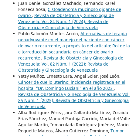
Juan Daniel González Machado, Fernando Karel
Fonseca Sosa,
Cistoadenoma mucinoso gigante de
ovario
,
Revista de Obstetricia y Ginecología de
Venezuela: Vol. 84 Núm. 1 (2024): Revista de
Obstetricia y Ginecología de Venezuela
Pablo Salomón Montes-Arcón,
Alternativas de terapia
neoadyuvante en el manejo del paciente con cáncer
de ovario recurrente, a propósito del artículo: Rol de la
citorreducción secundaria en cáncer de ovario
recurrente
,
Revista de Obstetricia y Ginecología de
Venezuela: Vol. 82 Núm. 1 (2022): Revista de
Obstetricia y Ginecología de Venezuela
Yetsy Muñoz, Ernesto Lara, Ángel Soler, José León,
Cáncer de cuello uterino: incidencia registrada en el
hospital “Dr. Domingo Luciani” en el año 2023
,
Revista de Obstetricia y Ginecología de Venezuela: Vol.
85 Núm. 1 (2025): Revista de Obstetricia y Ginecología
de Venezuela
Alba Rodríguez Pérez, Jara Gallardo Martínez, Zoraida
Frías Sánchez, Manuel Pantoja Garrido, María del Valle
Aguilar Martín, Inmaculada Rodríguez Jiménez, Mario
Roquette Mateos, Álvaro Gutiérrez Domingo,
Tumor