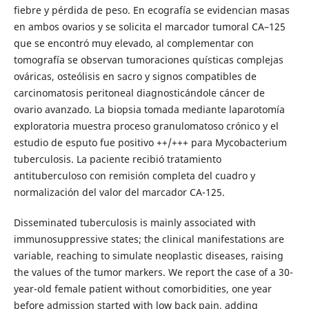
fiebre y pérdida de peso. En ecografía se evidencian masas
en ambos ovarios y se solicita el marcador tumoral CA–125
que se encontró muy elevado, al complementar con
tomografía se observan tumoraciones quísticas complejas
ováricas, osteólisis en sacro y signos compatibles de
carcinomatosis peritoneal diagnosticándole cáncer de
ovario avanzado. La biopsia tomada mediante laparotomía
exploratoria muestra proceso granulomatoso crónico y el
estudio de esputo fue positivo ++/+++ para Mycobacterium
tuberculosis. La paciente recibió tratamiento
antituberculoso con remisión completa del cuadro y
normalización del valor del marcador CA-125.
Disseminated tuberculosis is mainly associated with
immunosuppressive states; the clinical manifestations are
variable, reaching to simulate neoplastic diseases, raising
the values of the tumor markers. We report the case of a 30-
year-old female patient without comorbidities, one year
before admission started with low back pain, adding