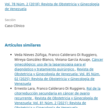
Vol. 78 Núm. 2 (2018): Revista de Obstetricia y Ginecología
de Venezuela
Sección
Caso Clínico
Artículos similares
Veda Nieves Zúñiga, Franco Calderaro Di Ruggiero,
Mireya González-Blanco, Viviana García Azuaje,
Cáncer
ginecológico: uso de la laparoscopia para el
diagnóstico y tratamiento quirúrgico
,
Revista de
Obstetricia y Ginecología de Venezuela: Vol. 85 Núm.
02 (2025): Revista de Obstetricia y Ginecología de
Venezuela
Ernesto Lara, Franco Calderaro Di Ruggiero,
Rol de la
citorreducción secundaria en cáncer de ovario
recurrente
,
Revista de Obstetricia y Ginecología de
Venezuela: Vol. 81 Núm. 2 (2021): Revista de
Obstetricia y Ginecología de Venezuela