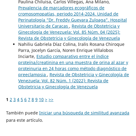
Paulina Chiluisa, Carlos Villegas, Ana Milano,
Prevalencia de marcadores ecográficos de
cromosomopatías, periodo 2014-2024. Unidad de
Perinatología “Dr. Freddy Guevara Zuloaga”. Hospital
Universitario de Caracas
,
Revista de Obstetricia y
Ginecología de Venezuela: Vol. 85 Núm. 04 (2025):
Revista de Obstetricia y Ginecología de Venezuela
Nahiliu Gabriela Díaz Colina, Iralis Rosana Chiroque
Parra, Jocelyn García, Noren Enrique Villalobos
Inciarte,
Estudio comparativo entre el índice
proteína/creatinina en una muestra de orina al azar y
proteinuria en 24 horas como método diagnóstico de
preeclampsia
,
Revista de Obstetricia y Ginecología de
Venezuela: Vol. 82 Núm. 1 (2022): Revista de
Obstetricia y Ginecología de Venezuela
1
2
3
4
5
6
7
8
9
10
>
>>
También puede
Iniciar una búsqueda de similitud avanzada
para este artículo.