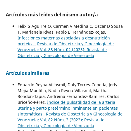
Artículos más leídos del mismo autor/a
Félix G Aguirre Q, Carmen V Medina C, Oscar D Sousa
T, Marianela Rivas, Pablo E Hernández-Rojas,
Infecciones maternas asociadas a desnutrición
proteica
,
Revista de Obstetricia y Ginecología de
Venezuela: Vol. 85 Núm. 02 (2025): Revista de
Obstetricia y Ginecología de Venezuela
Artículos similares
Eduardo Reyna-Villasmil, Duly Torres-Cepeda, Jorly
Mejia-Montilla, Nadia Reyna-Villasmil, Martha
Rondón-Tapía, Andreina Fernández-Ramírez, Carlos
Briceño-Pérez,
Índice de pulsatilidad de la arteria
uterina y parto pretérmino inminente en pacientes
sintomáticas
,
Revista de Obstetricia y Ginecología de
Venezuela: Vol. 82 Núm. 2 (2022): Revista de
Obstetricia y Ginecología de Venezuela