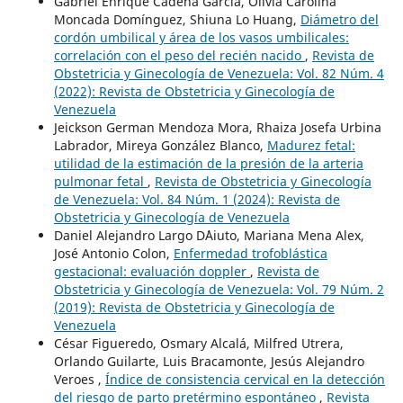
Gabriel Enrique Cadena García, Olivia Carolina
Moncada Domínguez, Shiuna Lo Huang,
Diámetro del
cordón umbilical y área de los vasos umbilicales:
correlación con el peso del recién nacido
,
Revista de
Obstetricia y Ginecología de Venezuela: Vol. 82 Núm. 4
(2022): Revista de Obstetricia y Ginecología de
Venezuela
Jeickson German Mendoza Mora, Rhaiza Josefa Urbina
Labrador, Mireya González Blanco,
Madurez fetal:
utilidad de la estimación de la presión de la arteria
pulmonar fetal
,
Revista de Obstetricia y Ginecología
de Venezuela: Vol. 84 Núm. 1 (2024): Revista de
Obstetricia y Ginecología de Venezuela
Daniel Alejandro Largo D´Aiuto, Mariana Mena Alex,
José Antonio Colon,
Enfermedad trofoblástica
gestacional: evaluación doppler
,
Revista de
Obstetricia y Ginecología de Venezuela: Vol. 79 Núm. 2
(2019): Revista de Obstetricia y Ginecología de
Venezuela
César Figueredo, Osmary Alcalá, Milfred Utrera,
Orlando Guilarte, Luis Bracamonte, Jesús Alejandro
Veroes ,
Índice de consistencia cervical en la detección
del riesgo de parto pretérmino espontáneo
,
Revista