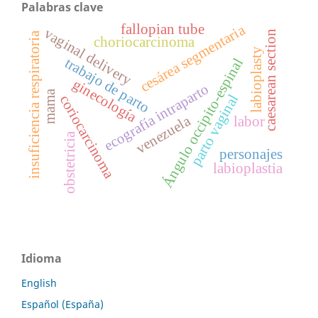
Palabras clave
fallopian tube
cesárea segmentaria
vaginal delivery
caesarean section
insuficiencia respiratoria
choriocarcinoma
labioplasty
trabajo de parto
Ángulo occipito-espinal
ginecología
ecografía intraparto
mama
parto vaginal
coriocarcinoma
venezuela
labor
obstetricia
personajes
labioplastia
Idioma
English
Español (España)