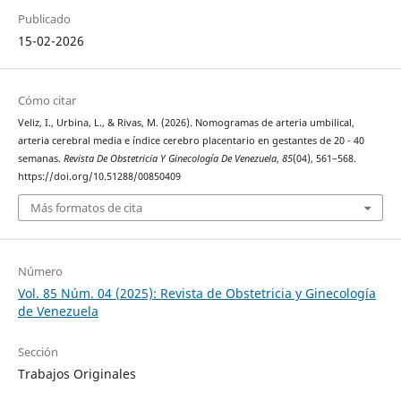
Publicado
15-02-2026
Cómo citar
Veliz, I., Urbina, L., & Rivas, M. (2026). Nomogramas de arteria umbilical,
arteria cerebral media e índice cerebro placentario en gestantes de 20 - 40
semanas.
Revista De Obstetricia Y Ginecología De Venezuela
,
85
(04), 561–568.
https://doi.org/10.51288/00850409
Más formatos de cita
Número
Vol. 85 Núm. 04 (2025): Revista de Obstetricia y Ginecología
de Venezuela
Sección
Trabajos Originales