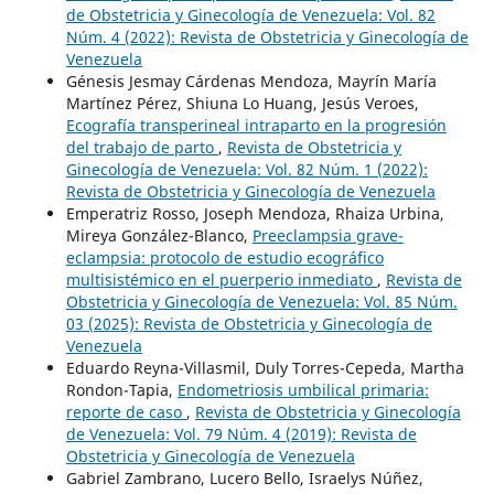
de Obstetricia y Ginecología de Venezuela: Vol. 82
Núm. 4 (2022): Revista de Obstetricia y Ginecología de
Venezuela
Génesis Jesmay Cárdenas Mendoza, Mayrín María
Martínez Pérez, Shiuna Lo Huang, Jesús Veroes,
Ecografía transperineal intraparto en la progresión
del trabajo de parto
,
Revista de Obstetricia y
Ginecología de Venezuela: Vol. 82 Núm. 1 (2022):
Revista de Obstetricia y Ginecología de Venezuela
Emperatriz Rosso, Joseph Mendoza, Rhaiza Urbina,
Mireya González-Blanco,
Preeclampsia grave-
eclampsia: protocolo de estudio ecográfico
multisistémico en el puerperio inmediato
,
Revista de
Obstetricia y Ginecología de Venezuela: Vol. 85 Núm.
03 (2025): Revista de Obstetricia y Ginecología de
Venezuela
Eduardo Reyna-Villasmil, Duly Torres-Cepeda, Martha
Rondon-Tapia,
Endometriosis umbilical primaria:
reporte de caso
,
Revista de Obstetricia y Ginecología
de Venezuela: Vol. 79 Núm. 4 (2019): Revista de
Obstetricia y Ginecología de Venezuela
Gabriel Zambrano, Lucero Bello, Israelys Núñez,