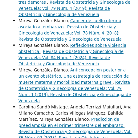
tres demoras
,
Revista de Obstetricia y Ginecología de
Venezuela: Vol. 79 Núm. 4 (2019): Revista de
Obstetricia y Ginecología de Venezuela
Mireya González Blanco,
Cáncer de cuello uterino
asociado al embarazo
,
Revista de Obstetricia y
Ginecología de Venezuela: Vol. 78 Núm. 4 (2018):
Revista de Obstetricia y Ginecología de Venezuela
Mireya González Blanco,
Reflexiones sobre violencia
obstétrica
,
Revista de Obstetricia y Ginecología de
Venezuela: Vol. 84 Núm. 1 (2024): Revista de
Obstetricia y Ginecología de Venezuela
Mireya González Blanco,
Anticoncepción posterior a
un evento obstétrico. Una estrategia de reducción de
muerte materna y morbilidad materna grave
,
Revista
de Obstetricia y Ginecología de Venezuela: Vol. 79
Núm. 1 (2019): Revista de Obstetricia y Ginecología de
Venezuela
Carolina Sandó Mistage, Angela Terrizzi Maiullari, Ana
Milano Camacho, Carlos Villegas Márquez, Bahilda
Martínez, Mireya González Blanco,
Predicción de
preeclampsia en el primer trimestre del embarazo
,
Revista de Obstetricia y Ginecología de Venezuela: Vol.
85 Núm. 02 (2025): Revista de Obstetricia y