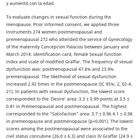
y aumentó con la edad.
To evaluate changes in sexual function during the
menopause. Prior informed consent, we applied three
instruments 274 women postmenopausal and
premenopausal 272 who attended the service of Gynecology
of the maternity Concepción Palacios between January and
March 2014: identification card, female Sexual function
index and scale of modified Graffar. The frequency of sexual
dysfunction was: postmenopausal 47.8% and 23.9%
premenopausal. The likelihood of sexual dysfunction
increased 2.92 times in the postmenopause (IC 95%: 2, 02-4,
21). In patients with sexual dysfunction, the lowest score
corresponded to the ‘Desire’ area: 3.3 ± 0.99 points at 3.5 ±
0.81 in Premenopausal and postmenopausal. The highest
corresponded to the “Satisfaction” area: 3.7 ± 0.96 4.1 ± 0.98
in premenopause and postmenopause (p=0,001). The lowest
scores among the postmenopausal were associated to the
civil status concubine (26.0 ± 6.3) and class IV Graffar (24.9 ±