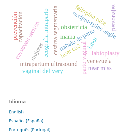
fallopian tube
personajes
cesárea segmentaria
ecografía intraparto
occiput-spine angle
capacitación
prevención
caesarean section
obstetricia
trabajo de parto
mama
labor
parto vaginal
mujeres
laser co2
labioplasty
venezuela
intrapartum ultrasound
near miss
vaginal delivery
Idioma
English
Español (España)
Português (Portugal)