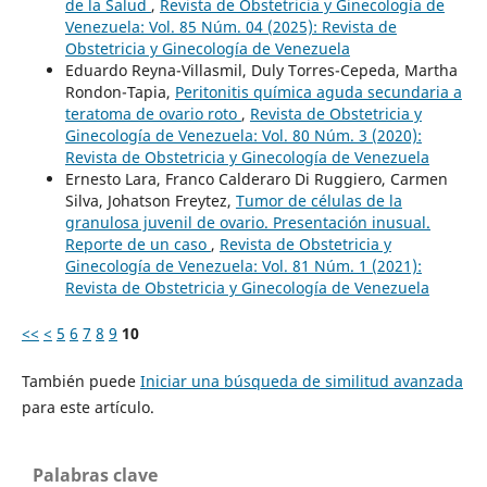
de la Salud
,
Revista de Obstetricia y Ginecología de
Venezuela: Vol. 85 Núm. 04 (2025): Revista de
Obstetricia y Ginecología de Venezuela
Eduardo Reyna-Villasmil, Duly Torres-Cepeda, Martha
Rondon-Tapia,
Peritonitis química aguda secundaria a
teratoma de ovario roto
,
Revista de Obstetricia y
Ginecología de Venezuela: Vol. 80 Núm. 3 (2020):
Revista de Obstetricia y Ginecología de Venezuela
Ernesto Lara, Franco Calderaro Di Ruggiero, Carmen
Silva, Johatson Freytez,
Tumor de células de la
granulosa juvenil de ovario. Presentación inusual.
Reporte de un caso
,
Revista de Obstetricia y
Ginecología de Venezuela: Vol. 81 Núm. 1 (2021):
Revista de Obstetricia y Ginecología de Venezuela
<<
<
5
6
7
8
9
10
También puede
Iniciar una búsqueda de similitud avanzada
para este artículo.
Palabras clave