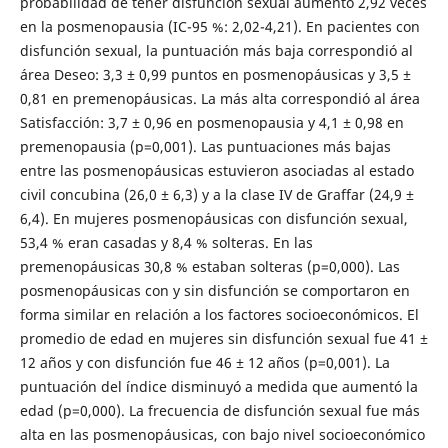
probabilidad de tener disfunción sexual aumentó 2,92 veces
en la posmenopausia (IC-95 %: 2,02-4,21). En pacientes con
disfunción sexual, la puntuación más baja correspondió al
área Deseo: 3,3 ± 0,99 puntos en posmenopáusicas y 3,5 ±
0,81 en premenopáusicas. La más alta correspondió al área
Satisfacción: 3,7 ± 0,96 en posmenopausia y 4,1 ± 0,98 en
premenopausia (p=0,001). Las puntuaciones más bajas
entre las posmenopáusicas estuvieron asociadas al estado
civil concubina (26,0 ± 6,3) y a la clase IV de Graffar (24,9 ±
6,4). En mujeres posmenopáusicas con disfunción sexual,
53,4 % eran casadas y 8,4 % solteras. En las
premenopáusicas 30,8 % estaban solteras (p=0,000). Las
posmenopáusicas con y sin disfunción se comportaron en
forma similar en relación a los factores socioeconómicos. El
promedio de edad en mujeres sin disfunción sexual fue 41 ±
12 años y con disfunción fue 46 ± 12 años (p=0,001). La
puntuación del índice disminuyó a medida que aumentó la
edad (p=0,000). La frecuencia de disfunción sexual fue más
alta en las posmenopáusicas, con bajo nivel socioeconómico