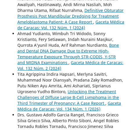
Awaliyah, Hastinawaty, Andi Mirna Nasliah, Moh
Dharma Utama, Rifaat Nurrahma,
Definitive Obturator
Prosthesis Post Mandibular Dredging for Treatment
Ameloblastoma Patient: A Case Report
,
Gaceta Médica
de Caracas: Vol. 132 Núm. 1 (2024)
Ahmad Yudianto, Wimbuh Tri Widodo, Sonny
Kristianto, Fery Setiawan, Indah Nuraini Masjkur,
Qurrota A’yunil Huda, Arif Rahman Nurdianto,
Bone
and Dental DNA Damage Due to Extreme High-
Temperature Exposure Through STR-CODIS, Y-STR
and MtDNA Examinations
,
Gaceta Médica de Caracas:
Vol. 132 Núm. 2 (2024)
Tita Agrippina Indira Hapsari, Merlyna Savitri,
Muhammad Noor Diansyah, Pradana Zaky Romadhon,
Putu Niken Ayu Amrita, Ami Ashariati, Siprianus
Ugroseno Yudho Bintoro,
Unlocking the Treatment
Challenges of Diffuse Large B-Cell Lymphoma in the
Third Trimester of Pregnancy: A Case Report
,
Gaceta
Médica de Caracas: Vol. 134 Núm. 1 (2026)
Drs. Gustavo Adolfo Garcia Rangel, Francisco Grieco
Silva Grieco Silva, Alberto Pinto Siboni, Angel Robles
Tornadu Robles Tornadu, Francisco Jimenez Silva