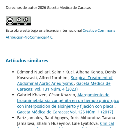
Derechos de autor 2026 Gaceta Médica de Caracas
Esta obra está bajo una licencia internacional
Creative Commons
Atribución-NoComercial 4.0
.
Artículos similares
Edmond Nuellari, Saimir Kuci, Albana Kenga, Denis
Kosovrasti, Alfred Ibrahimi,
Surgical Treatment of
Abdominal Aortic Aneurysms
,
Gaceta Médica de
Caracas: Vol. 131 Núm. 4 (2023)
Gabriel Khazen, César Khazen,
Alargamiento de
braquimetatarsia congénita en un tiempo quirúrgico
con interposición de aloinjerto y fijación con placa
,
Gaceta Médica de Caracas: Vol. 125 Núm. 1 (2017)
Fariz Jamalov, Rauf Agayev, Idris Akhundov, Tarana
Jamalova, Shahin Huseynov, Lale Lyatifova,
Clinical