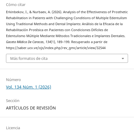
Cómo citar
Erkinbekov, I., & Nurbaev, A. (2026). Analysis of the Effectiveness of Prosthetic
Rehabilitation in Patients with Challenging Conditions of Multiple Edentulism
Using Traditional Methods and Dental Implants: Análisis de la Eficacia de la
Rehabilitación Protésica en Pacientes con Condiciones Difíciles de
Edentulismo Múltiple Mediante Métodos Tradicionales e Implantes Dentales.
Gaceta Médica De Caracas
,
134
(1), 189–199. Recuperado a partir de
https://saber.ucv.ve/ojs/index.php/rev_gmc/article/view/32544
Más formatos de cita
Número
Vol. 134 Núm. 1 (2026)
Sección
ARTÍCULOS DE REVISIÓN
Licencia