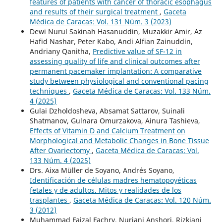
features of patients with cancer of thoracic esophagus
and results of their surgical treatment
,
Gaceta
Médica de Caracas: Vol. 131 Núm. 3 (2023)
Dewi Nurul Sakinah Hasanuddin, Muzakkir Amir, Az
Hafid Nashar, Peter Kabo, Andi Alfian Zainuddin,
Andriany Qanitha,
Predictive value of SF-12 in
assessing quality of life and clinical outcomes after
permanent pacemaker implantation: A comparative
study between physiological and conventional pacing
techniques
,
Gaceta Médica de Caracas: Vol. 133 Núm.
4 (2025)
Gulai Dzholdosheva, Absamat Sattarov, Suinali
Shatmanov, Gulnara Omurzakova, Ainura Tashieva,
Effects of Vitamin D and Calcium Treatment on
Morphological and Metabolic Changes in Bone Tissue
After Ovariectomy
,
Gaceta Médica de Caracas: Vol.
133 Núm. 4 (2025)
Drs. Aixa Müller de Soyano, Andrés Soyano,
Identificación de células madres hematopoyéticas
fetales y de adultos. Mitos y realidades de los
trasplantes
,
Gaceta Médica de Caracas: Vol. 120 Núm.
3 (2012)
Muhammad Faizal Fachry, Nuriani Anshori, Rizkiani