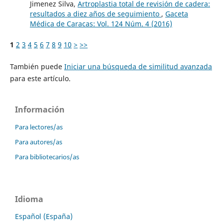
Jimenez Silva,
Artroplastia total de revisión de cadera:
resultados a diez años de seguimiento
,
Gaceta
Médica de Caracas: Vol. 124 Núm. 4 (2016)
1
2
3
4
5
6
7
8
9
10
>
>>
También puede
Iniciar una búsqueda de similitud avanzada
para este artículo.
Información
Para lectores/as
Para autores/as
Para bibliotecarios/as
Idioma
Español (España)