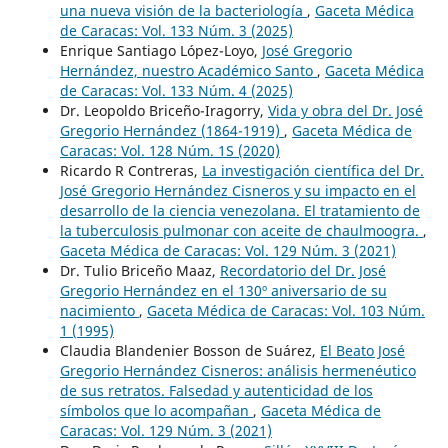
una nueva visión de la bacteriología
,
Gaceta Médica
de Caracas: Vol. 133 Núm. 3 (2025)
Enrique Santiago López-Loyo,
José Gregorio
Hernández, nuestro Académico Santo
,
Gaceta Médica
de Caracas: Vol. 133 Núm. 4 (2025)
Dr. Leopoldo Briceño-Iragorry,
Vida y obra del Dr. José
Gregorio Hernández (1864-1919)
,
Gaceta Médica de
Caracas: Vol. 128 Núm. 1S (2020)
Ricardo R Contreras,
La investigación científica del Dr.
José Gregorio Hernández Cisneros y su impacto en el
desarrollo de la ciencia venezolana. El tratamiento de
la tuberculosis pulmonar con aceite de chaulmoogra.
,
Gaceta Médica de Caracas: Vol. 129 Núm. 3 (2021)
Dr. Tulio Briceño Maaz,
Recordatorio del Dr. José
Gregorio Hernández en el 130º aniversario de su
nacimiento
,
Gaceta Médica de Caracas: Vol. 103 Núm.
1 (1995)
Claudia Blandenier Bosson de Suárez,
El Beato José
Gregorio Hernández Cisneros: análisis hermenéutico
de sus retratos. Falsedad y autenticidad de los
símbolos que lo acompañan
,
Gaceta Médica de
Caracas: Vol. 129 Núm. 3 (2021)