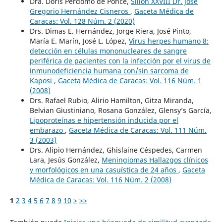
Dra. Doris Perdomo de Ponce,
Sillón XXVIII Dr. José
Gregorio Hernández Cisneros
,
Gaceta Médica de
Caracas: Vol. 128 Núm. 2 (2020)
Drs. Dimas E. Hernández, Jorge Riera, José Pinto,
María E. Marín, José L. López,
Virus herpes humano 8:
detección en células mononucleares de sangre
periférica de pacientes con la infección por el virus de
inmunodeficiencia humana con/sin sarcoma de
Kaposi
,
Gaceta Médica de Caracas: Vol. 116 Núm. 1
(2008)
Drs. Rafael Rubio, Alirio Hamilton, Gitza Miranda,
Belvian Giustiniano, Rosana González, Glensy’s García,
Lipoproteínas e hipertensión inducida por el
embarazo
,
Gaceta Médica de Caracas: Vol. 111 Núm.
3 (2003)
Drs. Alipio Hernández, Ghislaine Céspedes, Carmen
Lara, Jesús González,
Meningiomas Hallazgos clínicos
y morfológicos en una casuística de 24 años
,
Gaceta
Médica de Caracas: Vol. 116 Núm. 2 (2008)
1
2
3
4
5
6
7
8
9
10
>
>>