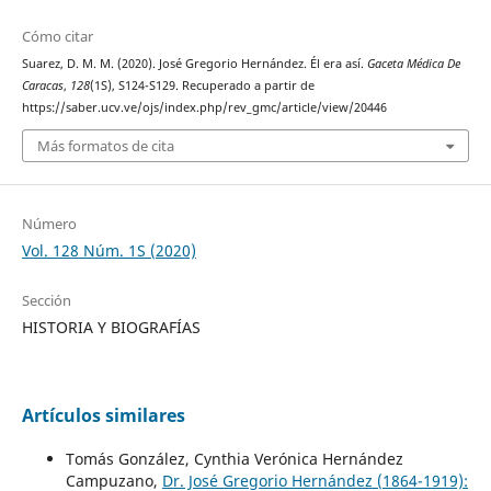
Cómo citar
Suarez, D. M. M. (2020). José Gregorio Hernández. Él era así.
Gaceta Médica De
Caracas
,
128
(1S), S124-S129. Recuperado a partir de
https://saber.ucv.ve/ojs/index.php/rev_gmc/article/view/20446
Más formatos de cita
Número
Vol. 128 Núm. 1S (2020)
Sección
HISTORIA Y BIOGRAFÍAS
Artículos similares
Tomás González, Cynthia Verónica Hernández
Campuzano,
Dr. José Gregorio Hernández (1864-1919):