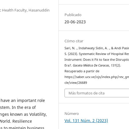
 Health Faculty, Hasanuddin
Publicado
20-06-2023
Cómo citar
Sari, N. ., Indahwaty Sidin, A. ., & Andi Pasi
S. (2023). Systematic Review of Hospital Res
Instrument: Does it Fit to face the Disrupti
Era?.
Gaceta Médica De Caracas
,
131
(2).
Recuperado a partir de
https://saber.ucv.ve/ojs/index.php/rev_gm
cle/view/26689
Más formatos de cita
s have an important role
ystem. In the era of
Número
nges known as Volatility,
Vol. 131 Núm. 2 (2023)
World. Resilience
ns to maintain business