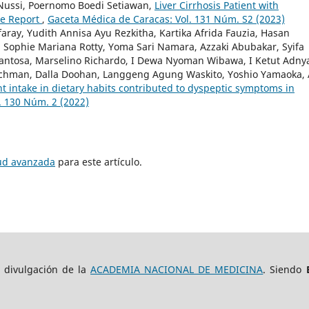
ussi, Poernomo Boedi Setiawan,
Liver Cirrhosis Patient with
se Report
,
Gaceta Médica de Caracas: Vol. 131 Núm. S2 (2023)
ray, Yudith Annisa Ayu Rezkitha, Kartika Afrida Fauzia, Hasan
a Sophie Mariana Rotty, Yoma Sari Namara, Azzaki Abubakar, Syifa
antosa, Marselino Richardo, I Dewa Nyoman Wibawa, I Ketut Adny
chman, Dalla Doohan, Langgeng Agung Waskito, Yoshio Yamaoka, 
 intake in dietary habits contributed to dyspeptic symptoms in
. 130 Núm. 2 (2022)
tud avanzada
para este artículo.
e divulgación de la
ACADEMIA NACIONAL DE MEDICINA
. Siendo