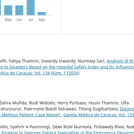
lkifli, Yahya Thamrin, Irwandy Irwandy, Nurmala Sari,
Analysis of t
 to Disasters Based on the Hospital Safety Index and Its Influenc
ica de Caracas: Vol. 134 Núm. 1 (2026)
 Zahra Mufida, Budi Widodo, Herry Purbayu, Husin Thamrin, Ulfa
hussurur, Poernomo Boedi Setiawan, Titong Sugihartono,
Diagno
 Mellitus Patient: Case Report
,
Gaceta Médica de Caracas: Vol. 13
in, Syahrir A Pasinringi, Dewi Rizki Nurmala, Fridawaty Rivai, No
 Strategy to Improve Patient Stagnation in the Emergency Depart