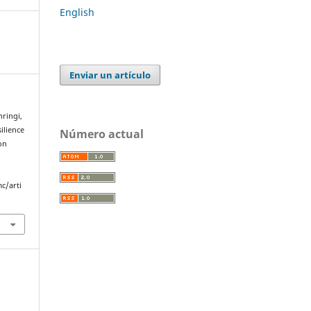
English
Enviar un artículo
nringi,
ilience
Número actual
on
c/arti