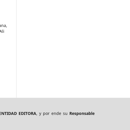
ana,
Ali
ENTIDAD EDITORA
, y por ende su
Responsable