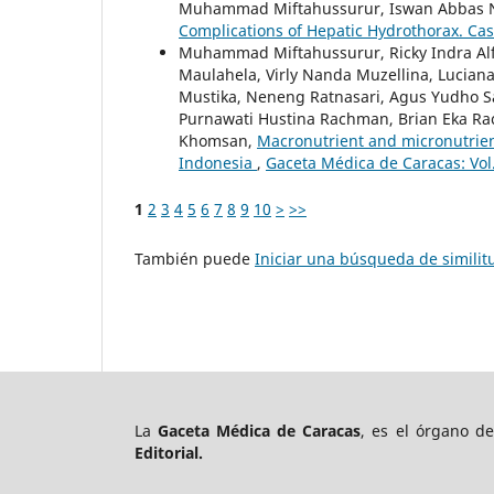
Muhammad Miftahussurur, Iswan Abbas N
Complications of Hepatic Hydrothorax. Ca
Muhammad Miftahussurur, Ricky Indra Alfa
Maulahela, Virly Nanda Muzellina, Lucian
Mustika, Neneng Ratnasari, Agus Yudho S
Purnawati Hustina Rachman, Brian Eka Ra
Khomsan,
Macronutrient and micronutrient
Indonesia
,
Gaceta Médica de Caracas: Vol
1
2
3
4
5
6
7
8
9
10
>
>>
También puede
Iniciar una búsqueda de simili
La
Gaceta Médica de Caracas
, es el órgano d
Editorial.