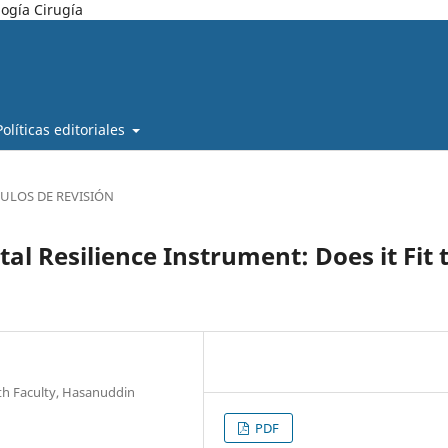
ogía Cirugía
Políticas editoriales
CULOS DE REVISIÓN
al Resilience Instrument: Does it Fit 
lth Faculty, Hasanuddin
PDF