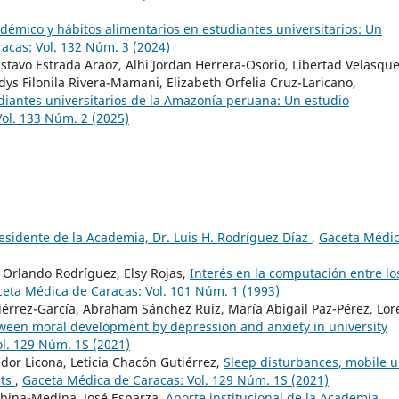
démico y hábitos alimentarios en estudiantes universitarios: Un
acas: Vol. 132 Núm. 3 (2024)
tavo Estrada Araoz, Alhi Jordan Herrera-Osorio, Libertad Velasque
adys Filonila Rivera-Mamani, Elizabeth Orfelia Cruz-Laricano,
diantes universitarios de la Amazonía peruana: Un estudio
ol. 133 Núm. 2 (2025)
esidente de la Academia, Dr. Luis H. Rodríguez Díaz
,
Gaceta Médi
 Orlando Rodríguez, Elsy Rojas,
Interés en la computación entre lo
eta Médica de Caracas: Vol. 101 Núm. 1 (1993)
iérrez-García, Abraham Sánchez Ruiz, María Abigail Paz-Pérez, Lo
ween moral development by depression and anxiety in university
l. 129 Núm. 1S (2021)
r Licona, Leticia Chacón Gutiérrez,
Sleep disturbances, mobile u
nts
,
Gaceta Médica de Caracas: Vol. 129 Núm. 1S (2021)
rbina-Medina, José Esparza,
Aporte institucional de la Academia