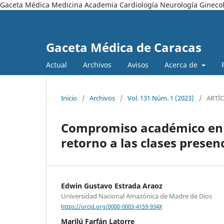
Gaceta Médica Medicina Academia Cardiología Neurología Ginecol
Gaceta Médica de Caracas
Actual
Archivos
Avisos
Acerca de
Inicio
/
Archivos
/
Vol. 131 Núm. 1 (2023)
/
ARTÍ
Compromiso académico en e
retorno a las clases presen
Edwin Gustavo Estrada Araoz
Universidad Nacional Amazónica de Madre de Dios
https://orcid.org/0000-0003-4159-934X
Marilú Farfán Latorre