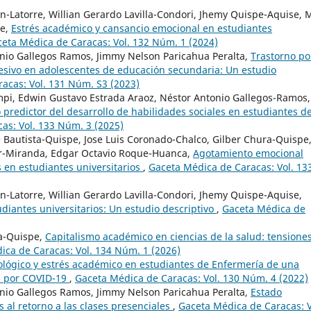
n-Latorre, Willian Gerardo Lavilla-Condori, Jhemy Quispe-Aquise, 
ue,
Estrés académico y cansancio emocional en estudiantes
eta Médica de Caracas: Vol. 132 Núm. 1 (2024)
nio Gallegos Ramos, Jimmy Nelson Paricahua Peralta,
Trastorno po
sivo en adolescentes de educación secundaria: Un estudio
acas: Vol. 131 Núm. S3 (2023)
mpi, Edwin Gustavo Estrada Araoz, Néstor Antonio Gallegos-Ramos,
predictor del desarrollo de habilidades sociales en estudiantes d
as: Vol. 133 Núm. 3 (2025)
 Bautista-Quispe, Jose Luis Coronado-Chalco, Gilber Chura-Quispe
r-Miranda, Edgar Octavio Roque-Huanca,
Agotamiento emocional
s en estudiantes universitarios
,
Gaceta Médica de Caracas: Vol. 13
n-Latorre, Willian Gerardo Lavilla-Condori, Jhemy Quispe-Aquise,
diantes universitarios: Un estudio descriptivo
,
Gaceta Médica de
ra-Quispe,
Capitalismo académico en ciencias de la salud: tensione
ica de Caracas: Vol. 134 Núm. 1 (2026)
cológico y estrés académico en estudiantes de Enfermería de una
a por COVID-19
,
Gaceta Médica de Caracas: Vol. 130 Núm. 4 (2022)
nio Gallegos Ramos, Jimmy Nelson Paricahua Peralta,
Estado
s al retorno a las clases presenciales
,
Gaceta Médica de Caracas: V