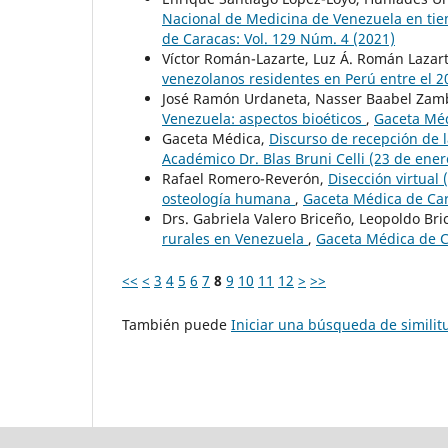
Nacional de Medicina de Venezuela en ti
de Caracas: Vol. 129 Núm. 4 (2021)
Víctor Román-Lazarte, Luz Á. Román Lazart
venezolanos residentes en Perú entre el 
José Ramón Urdaneta, Nasser Baabel Zam
Venezuela: aspectos bioéticos
,
Gaceta Méd
Gaceta Médica,
Discurso de recepción de l
Académico Dr. Blas Bruni Celli (23 de ene
Rafael Romero-Reverón,
Disección virtual
osteología humana
,
Gaceta Médica de Car
Drs. Gabriela Valero Briceño, Leopoldo Br
rurales en Venezuela
,
Gaceta Médica de C
<<
<
3
4
5
6
7
8
9
10
11
12
>
>>
También puede
Iniciar una búsqueda de simili