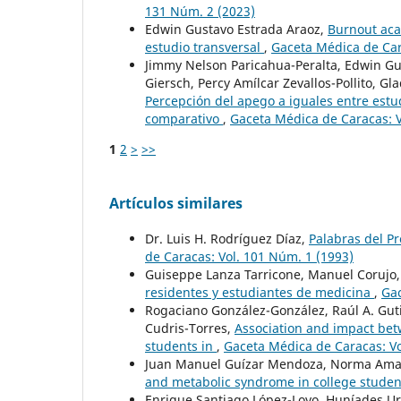
131 Núm. 2 (2023)
Edwin Gustavo Estrada Araoz,
Burnout aca
estudio transversal
,
Gaceta Médica de Car
Jimmy Nelson Paricahua-Peralta, Edwin Gus
Giersch, Percy Amílcar Zevallos-Pollito, Gl
Percepción del apego a iguales entre estu
comparativo
,
Gaceta Médica de Caracas: V
1
2
>
>>
Artículos similares
Dr. Luis H. Rodríguez Díaz,
Palabras del Pr
de Caracas: Vol. 101 Núm. 1 (1993)
Guiseppe Lanza Tarricone, Manuel Corujo,
residentes y estudiantes de medicina
,
Gac
Rogaciano González-González, Raúl A. Gut
Cudris-Torres,
Association and impact bet
students in
,
Gaceta Médica de Caracas: Vo
Juan Manuel Guízar Mendoza, Norma Amado
and metabolic syndrome in college stude
Enrique Santiago López-Loyo, Huníades U