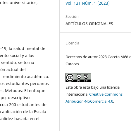
tes universitarios,
Vol. 131 Núm. 1 (2023)
Sección
ARTÍCULOS ORIGINALES
Licencia
-19, la salud mental de
nto social y a las
Derechos de autor 2023 Gaceta Médic
 sentido, se torna
Caracas
ión actual del
l rendimiento académico.
los estudiantes peruanos
Esta obra está bajo una licencia
es. Métodos: El enfoque
internacional
Creative Commons
ipo, descriptivo
Atribución-NoComercial 4.0
.
co a 200 estudiantes de
 aplicación de la Escala
validez basada en el