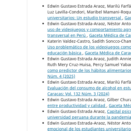
Edwin Gustavo Estrada Araoz, Marilú Farfá
Luz Lavilla-Condori, Maribel Mamani-Roq
universitarios: Un estudio transversal
,
Gac
Edwin Gustavo Estrada-Araoz, Néstor Anto
uso de videojuegos y comportamiento agre
transversal en Perú
,
Gaceta Médica de Car
Katerin Valdez-Castro, Sadith Soncco-Cha
Uso problemático de los videojuegos como 
educación básica
,
Gaceta Médica de Carac
Edwin Gustavo Estrada Araoz, Judith Annie
Ruth Mery Cruz-Huisa, Percy Samuel Yaba
como predictor de los hábitos alimentario
Núm. 4 (2025)
Edwin Gustavo Estrada Araoz, Marilú Farfá
Evaluación del consumo de alcohol en estu
Caracas: Vol. 132 Núm. 3 (2024)
Edwin Gustavo Estrada Araoz, Gilber Chu
entre productividad y calidad
,
Gaceta Méd
Edwin Gustavo Estrada Araoz,
Capital psi
universidad peruana durante la pandemi
Edwin Gustavo Estrada-Araoz, Néstor Anto
emocional de los estudiantes universitario