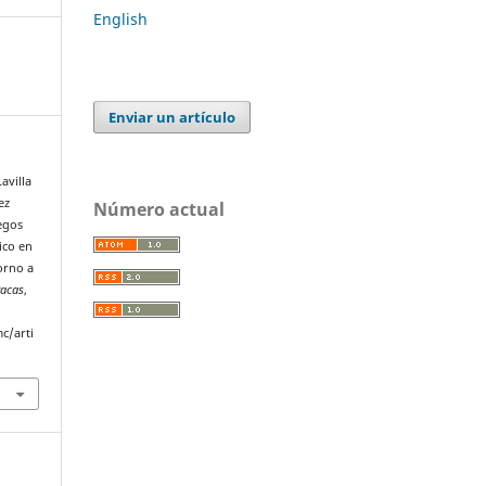
English
Enviar un artículo
Lavilla
ez
Número actual
legos
ico en
orno a
racas
,
c/arti