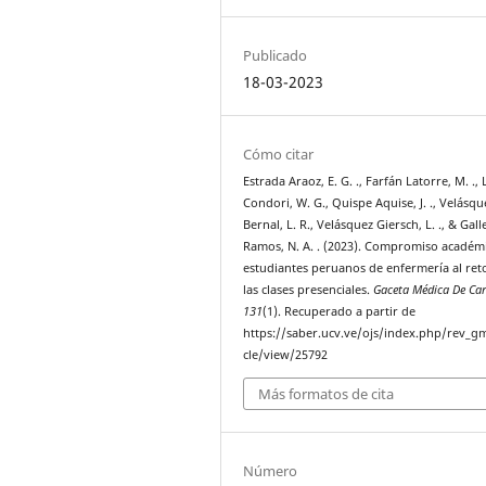
Publicado
18-03-2023
Cómo citar
Estrada Araoz, E. G. ., Farfán Latorre, M. ., 
Condori, W. G., Quispe Aquise, J. ., Velásqu
Bernal, L. R., Velásquez Giersch, L. ., & Gal
Ramos, N. A. . (2023). Compromiso académ
estudiantes peruanos de enfermería al ret
las clases presenciales.
Gaceta Médica De Ca
131
(1). Recuperado a partir de
https://saber.ucv.ve/ojs/index.php/rev_gm
cle/view/25792
Más formatos de cita
Número