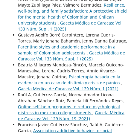
Mayte Zubillaga Páez, Valmore Bermúdez,
Resilience,
well-being, and family satisfaction: A protective shield
for the mental health of Colombian and Chilean
university students
,
Gaceta Médica de Caracas: Vol.
133 Núm. Supl. 1 (2025)
Gustavo Adolfo Borré Carpintero, Lorena Cudris-
Torres, Marly Johana Bahamón, Jenny Danna Buitrago,
Parenting styles and academic performance in a
sample of Colombian adolescents
,
Gaceta Médica de
Caracas: Vol. 133 Núm. Supl. 1 (2025)
Beatriz-Milagros Mendoza-Rincón, Marcela Quiceno-
Manosalva, Lorena Cudris-Torres, Annie Álvarez-
Maestre, Johana Cotrino,
Psicoterapia basada en la
evidencia en un caso de distimia y crisis de pánico
,
Gaceta Médica de Caracas: Vol. 129 Núm. 1 (2021)
Raúl A. Gutiérrez-García, Norma Amador Licona,
Abraham Sánchez Ruiz, Pamela Lili Fernández Reyes,
Online self-help programs to reduce psychological
distress in mexican college students
,
Gaceta Médica
de Caracas: Vol. 129 Núm. 1S (2021)
Francisco Javier Gutiérrez Sánchez, Raúl A. Gutiérrez-
García,
Association addictive behavior to social