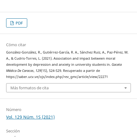
PDF
Cómo citar
González-González, R., Gutiérrez-García, R. A., Sánchez Ruiz, A., Paz-Pérez, M.
A., & Cudris-Torres, L. (2021). Association and impact between moral
development by depression and anxiety in university students in.
Gaceta
Médica De Caracas
,
129
(1S), S24-S29. Recuperado a partir de
https://saber.ucv.ve/ojs/index.php/rev_gmc/article/view/22271
Más formatos de cita
Número
Vol. 129 Núm. 1S (2021)
Sección