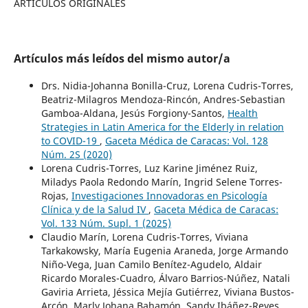
ARTÍCULOS ORIGINALES
Artículos más leídos del mismo autor/a
Drs. Nidia-Johanna Bonilla-Cruz, Lorena Cudris-Torres,
Beatriz-Milagros Mendoza-Rincón, Andres-Sebastian
Gamboa-Aldana, Jesús Forgiony-Santos,
Health
Strategies in Latin America for the Elderly in relation
to COVID-19
,
Gaceta Médica de Caracas: Vol. 128
Núm. 2S (2020)
Lorena Cudris-Torres, Luz Karine Jiménez Ruiz,
Miladys Paola Redondo Marín, Ingrid Selene Torres-
Rojas,
Investigaciones Innovadoras en Psicología
Clínica y de la Salud IV
,
Gaceta Médica de Caracas:
Vol. 133 Núm. Supl. 1 (2025)
Claudio Marín, Lorena Cudris-Torres, Viviana
Tarkakowsky, María Eugenia Araneda, Jorge Armando
Niño-Vega, Juan Camilo Benítez-Agudelo, Aldair
Ricardo Morales-Cuadro, Álvaro Barrios-Núñez, Natali
Gaviria Arrieta, Jéssica Mejía Gutiérrez, Viviana Bustos-
Arcón, Marly Johana Bahamón, Sandy Ibáñez-Reyes,