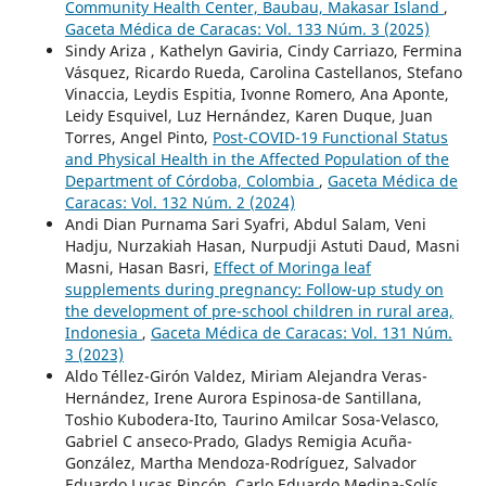
Community Health Center, Baubau, Makasar Island
,
Gaceta Médica de Caracas: Vol. 133 Núm. 3 (2025)
Sindy Ariza , Kathelyn Gaviria, Cindy Carriazo, Fermina
Vásquez, Ricardo Rueda, Carolina Castellanos, Stefano
Vinaccia, Leydis Espitia, Ivonne Romero, Ana Aponte,
Leidy Esquivel, Luz Hernández, Karen Duque, Juan
Torres, Angel Pinto,
Post-COVID-19 Functional Status
and Physical Health in the Affected Population of the
Department of Córdoba, Colombia
,
Gaceta Médica de
Caracas: Vol. 132 Núm. 2 (2024)
Andi Dian Purnama Sari Syafri, Abdul Salam, Veni
Hadju, Nurzakiah Hasan, Nurpudji Astuti Daud, Masni
Masni, Hasan Basri,
Effect of Moringa leaf
supplements during pregnancy: Follow-up study on
the development of pre-school children in rural area,
Indonesia
,
Gaceta Médica de Caracas: Vol. 131 Núm.
3 (2023)
Aldo Téllez-Girón Valdez, Miriam Alejandra Veras-
Hernández, Irene Aurora Espinosa-de Santillana,
Toshio Kubodera-Ito, Taurino Amilcar Sosa-Velasco,
Gabriel C anseco-Prado, Gladys Remigia Acuña-
González, Martha Mendoza-Rodríguez, Salvador
Eduardo Lucas Rincón, Carlo Eduardo Medina-Solís,