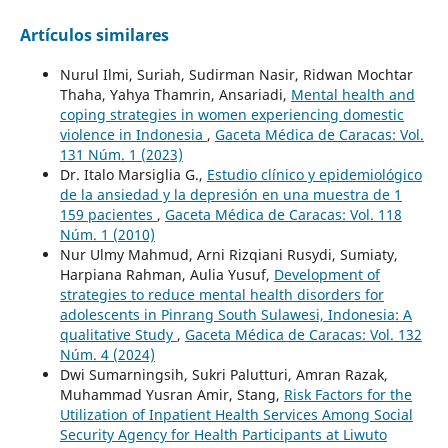
Artículos similares
Nurul Ilmi, Suriah, Sudirman Nasir, Ridwan Mochtar
Thaha, Yahya Thamrin, Ansariadi,
Mental health and
coping strategies in women experiencing domestic
violence in Indonesia
,
Gaceta Médica de Caracas: Vol.
131 Núm. 1 (2023)
Dr. Italo Marsiglia G.,
Estudio clínico y epidemiológico
de la ansiedad y la depresión en una muestra de 1
159 pacientes
,
Gaceta Médica de Caracas: Vol. 118
Núm. 1 (2010)
Nur Ulmy Mahmud, Arni Rizqiani Rusydi, Sumiaty,
Harpiana Rahman, Aulia Yusuf,
Development of
strategies to reduce mental health disorders for
adolescents in Pinrang South Sulawesi, Indonesia: A
qualitative Study
,
Gaceta Médica de Caracas: Vol. 132
Núm. 4 (2024)
Dwi Sumarningsih, Sukri Palutturi, Amran Razak,
Muhammad Yusran Amir, Stang,
Risk Factors for the
Utilization of Inpatient Health Services Among Social
Security Agency for Health Participants at Liwuto