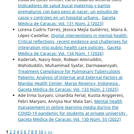
Indicadores de salud bucal maternos y partos
prematuros con bajo peso al nacer: un estudio de
casos y controles en un hospital urbano
,
Gaceta
Médica de Caracas: Vol. 131 Núm. 2 (2023)
Lorena Cudris-Torres, Jéssica Mejía Gutiérrez, Maira A.
López-Castellar,
Digital interventions in mental health:
Critical reflections, recent evidence and challenges for
integration into public health care policies
,
Gaceta
Médica de Caracas: Vol. 134 Núm. 1 (2026)
Kaderiah, Nasry Noor, Ridwan Amiruddin,
Wahiduddin, Muhammad Syafar, Darmawansyah,
Treatment Compliance for Pulmonary Tuberculosis
Patients: Analysis of Internal and External Factors at
Mandai Health Center, Maros Regency, Indonesia
,
Gaceta Médica de Caracas: Vol. 133 Núm. 2 (2025)
Ade Irma Suryani, Linardita Ferial, Kustia Anggereni,
Febri Maryani, Annysa Nur Mala Sari,
Mental health
management in online learning media during the
COVID-19 pandemic for students at private university
,
Gaceta Médica de Caracas: Vol. 130 Núm. 5S (2022)
1
2
3
4
5
6
7
8
9
10
>
>>