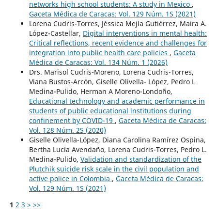
networks high school students: A study in Mexico
,
Gaceta Médica de Caracas: Vol. 129 Núm. 1S (2021)
Lorena Cudris-Torres, Jéssica Mejía Gutiérrez, Maira A.
López-Castellar,
Digital interventions in mental health:
Critical reflections, recent evidence and challenges for
integration into public health care policies
,
Gaceta
Médica de Caracas: Vol. 134 Núm. 1 (2026)
Drs. Marisol Cudris-Moreno, Lorena Cudris-Torres,
Viana Bustos-Arcón, Giselle Olivella- López, Pedro L
Medina-Pulido, Herman A Moreno-Londoño,
Educational technology and academic performance in
students of public educational institutions during
confinement by COVID-19
,
Gaceta Médica de Caracas:
Vol. 128 Núm. 2S (2020)
Giselle Olivella-López, Diana Carolina Ramírez Ospina,
Bertha Lucía Avendaño, Lorena Cudris-Torres, Pedro L.
Medina-Pulido,
Validation and standardization of the
Plutchik suicide risk scale in the civil population and
active police in Colombia
,
Gaceta Médica de Caracas:
Vol. 129 Núm. 1S (2021)
1
2
3
>
>>