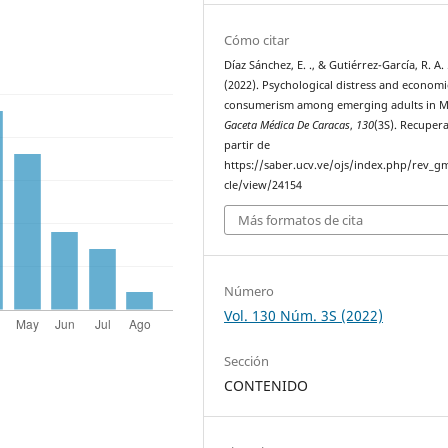
Cómo citar
Díaz Sánchez, E. ., & Gutiérrez-García, R. A. 
(2022). Psychological distress and economi
consumerism among emerging adults in M
Gaceta Médica De Caracas
,
130
(3S). Recuper
partir de
https://saber.ucv.ve/ojs/index.php/rev_gm
cle/view/24154
Más formatos de cita
Número
Vol. 130 Núm. 3S (2022)
Sección
CONTENIDO