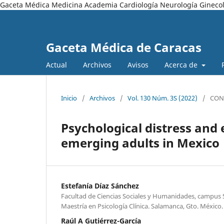
Gaceta Médica Medicina Academia Cardiología Neurología Ginecol
Gaceta Médica de Caracas
Actual
Archivos
Avisos
Acerca de
Inicio
/
Archivos
/
Vol. 130 Núm. 3S (2022)
/
CON
Psychological distress a
emerging adults in Mexico
Estefanía Díaz Sánchez
Facultad de Ciencias Sociales y Humanidades, campus 
Maestría en Psicología Clínica. Salamanca, Gto. México.
Raúl A Gutiérrez-García