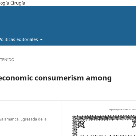
ogía Cirugía
Políticas editoriales
TENIDO
nd economic consumerism among
Salamanca. Egresada de la