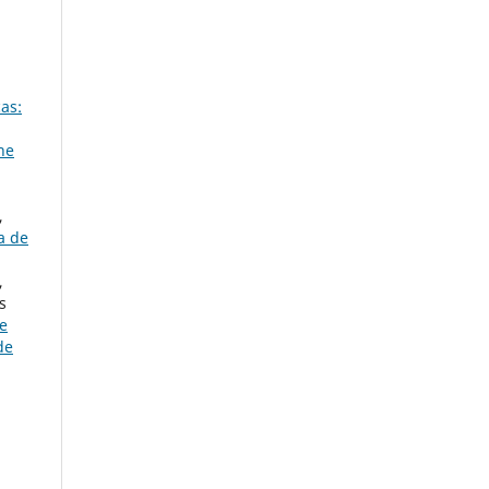
as:
he
,
a de
,
s
he
de