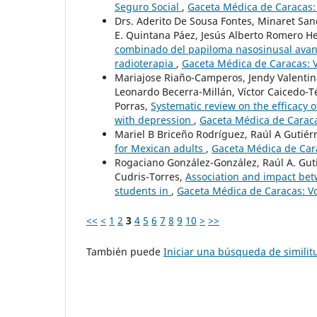
Seguro Social
,
Gaceta Médica de Caracas: 
Drs. Aderito De Sousa Fontes, Minaret San
E. Quintana Páez, Jesús Alberto Romero 
combinado del papiloma nasosinusal avan
radioterapia
,
Gaceta Médica de Caracas: V
Mariajose Riaño-Camperos, Jendy Valentin
Leonardo Becerra-Millán, Víctor Caicedo-Té
Porras,
Systematic review on the efficacy 
with depression
,
Gaceta Médica de Caraca
Mariel B Briceño Rodríguez, Raúl A Gutiér
for Mexican adults
,
Gaceta Médica de Cara
Rogaciano González-González, Raúl A. Gut
Cudris-Torres,
Association and impact bet
students in
,
Gaceta Médica de Caracas: Vo
<<
<
1
2
3
4
5
6
7
8
9
10
>
>>
También puede
Iniciar una búsqueda de simili