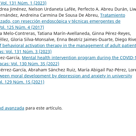
Vol. 131 Núm. 1 (2023)
drea Jiménez, Nelson Urdaneta Lafée, Perfecto A. Abreu Durán, Li
Hernández, Andreina Carmina De Sousa De Abreu,
Tratamiento
zado, con resección endoscópica y técnicas emergentes de
ol. 125 Núm. 4 (2017)
a Melo-Contreras, Tatiana Marín-Avellaneda, Ginna Pérez-Reyes,
llez, Gloria Silva-Monsalve, Enna Beatriz Jaimes-Duarte, Diego Riv
of behavioral activation therapy in the management of adult patien
s: Vol. 131 Núm. 3 (2023)
rez-García,
Mental health intervention program during the COVID-
cas: Vol. 130 Núm. 3S (2022)
iérrez-García, Abraham Sánchez Ruiz, María Abigail Paz-Pérez, Lo
ween moral development by depression and anxiety in university
l. 129 Núm. 1S (2021)
tud avanzada
para este artículo.