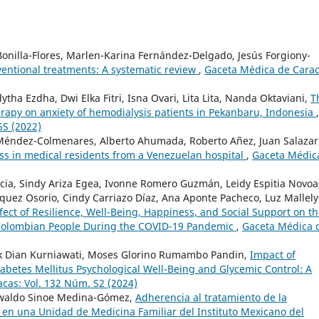
nilla-Flores, Marlen-Karina Fernández-Delgado, Jesús Forgiony-
nventional treatments: A systematic review
,
Gaceta Médica de Carac
tha Ezdha, Dwi Elka Fitri, Isna Ovari, Lita Lita, Nanda Oktaviani,
T
herapy on anxiety of hemodialysis patients in Pekanbaru, Indonesia
,
5S (2022)
 Méndez-Colmenares, Alberto Ahumada, Roberto Añez, Juan Salazar
ess in medical residents from a Venezuelan hospital
,
Gaceta Médic
cia, Sindy Ariza Egea, Ivonne Romero Guzmán, Leidy Espitia Novoa
quez Osorio, Cindy Carriazo Díaz, Ana Aponte Pacheco, Luz Mallely
fect of Resilience, Well-Being, Happiness, and Social Support on t
f Colombian People During the COVID-19 Pandemic
,
Gaceta Médica 
k Dian Kurniawati, Moses Glorino Rumambo Pandin,
Impact of
betes Mellitus Psychological Well-Being and Glycemic Control: A
cas: Vol. 132 Núm. S2 (2024)
swaldo Sinoe Medina-Gómez,
Adherencia al tratamiento de la
en una Unidad de Medicina Familiar del Instituto Mexicano del