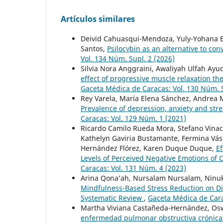
Artículos similares
Deivid Cahuasqui-Mendoza, Yuly-Yohana Bo
Santos,
Psilocybin as an alternative to co
Vol. 134 Núm. Supl. 2 (2026)
Silvia Nora Anggraini, Awaliyah Ulfah Ayudy
effect of progressive muscle relaxation t
Gaceta Médica de Caracas: Vol. 130 Núm. 
Rey Varela, María Elena Sánchez, Andrea
Prevalence of depression, anxiety and str
Caracas: Vol. 129 Núm. 1 (2021)
Ricardo Camilo Rueda Mora, Stefano Vinac
Kathelyn Gaviria Bustamante, Fermina Vás
Hernández Flórez, Karen Duque Duque,
Ef
Levels of Perceived Negative Emotions o
Caracas: Vol. 131 Núm. 4 (2023)
Arina Qona’ah, Nursalam Nursalam, Ninu
Mindfulness-Based Stress Reduction on Dia
Systematic Review
,
Gaceta Médica de Cara
Martha Viviana Castañeda-Hernández, O
enfermedad pulmonar obstructiva crónica 