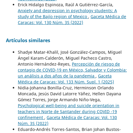
Erick Hidalgo Espinoza, Raúl A Gutiérrez-García,
Anxiety and depression in psychology students: A
study of the Bajío region of Mexico
,
Gaceta Médica de
Caracas: Vol. 130 Núm. 3S (2022)
Artículos similares
Shadye Matar-Khalil, José González-Campos, Miguel
Ángel Karam-Calderón, Miguel Pacheco Castro,
Antonio Hernández-Reyes,
Percepción de riesgo de
contagio de COVID-19 en México, Salvador y Colombia:
un análisis a dos años de la pandemia
,
Gaceta
Médica de Caracas: Vol. 133 Núm. Supl. 1 (2025)
Nidia-Johanna Bonilla-Cruz, Herminson Orlando
Moncada, Jesús David Latorre Yáñez, Hellen Dayana
Gómez Torres, Jorge Armando Niño-Vega,
Psychological well-being and suicide orientation in
teachers in Norte de Santander during COVID -19
confinement
,
Gaceta Médica de Caracas: Vol. 130
Núm. 3S (2022)
Eduardo-Andrés Torres-Santos, Brian Johan Bustos-