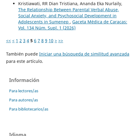
Kristiawati, RR Dian Tristiana, Ananda Eka Nurlaily,
The Relationship Between Parental Verbal Abuse,
Social Anxiety, and Psychosocial Development in
Adolescents in Sumenep
,
Gaceta Médica de Caracas:
Vol. 134 Núm. Supl. 1 (2026)
<<
<
1
2
3
4
5
6
7
8
9
10
>
>>
También puede
Iniciar una búsqueda de similitud avanzada
para este artículo.
Información
Para lectores/as
Para autores/as
Para bibliotecarios/as
Idioma