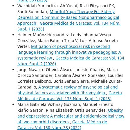
Wachidah Yuniartika, Ah Yusuf, Rizki Fitryasari PK,
Santi Sulandari,
Mindful Yoga Therapy For Elderly
Depression: Community-Based Nonpharmacological
Approach
,
Gaceta Médica de Caracas: Vol. 134 Núm.
Supl. 1 (2026)
Helmer Muñoz Hernández, Leidy Johanna Vesga
González, María Fátima Trejo V, Luis Alfonso Arrieta
Vertel,
Mitigation of psychosocial risk in second
language learning through innovative pedagogies: A
systematic review
,
Gaceta Médica de Caracas: Vol. 134
Núm. Supl. 2 (2026)
Jorge Navarro-Obeid, Álvaro Lhoeste-Charris, María
Orozco Santander, Carolina Álvarez González, Lourdes
Corrales Delbono, Boris Señas Sierra, Michelle Zurita-
Caraballo,
A systematic review of psychological and
physical factors associated with fibromyalgia
,
Gaceta
Médica de Caracas: Vol. 133 Núm. Supl. 1 (2025)
María Gabriela Vizhñay Guzmán, Manuel Ernesto
Riaño Garzón, Rina Elizabeth Ortiz Benavides,
Obesity
and depression: A molecular and epidemiological view
of two comorbid disorders
,
Gaceta Médica de
Caracas: Vol. 130 Núm. 3S (2022)