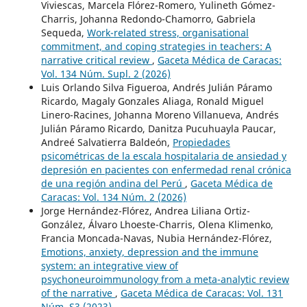
Viviescas, Marcela Flórez-Romero, Yulineth Gómez-
Charris, Johanna Redondo-Chamorro, Gabriela
Sequeda,
Work-related stress, organisational
commitment, and coping strategies in teachers: A
narrative critical review
,
Gaceta Médica de Caracas:
Vol. 134 Núm. Supl. 2 (2026)
Luis Orlando Silva Figueroa, Andrés Julián Páramo
Ricardo, Magaly Gonzales Aliaga, Ronald Miguel
Linero-Racines, Johanna Moreno Villanueva, Andrés
Julián Páramo Ricardo, Danitza Pucuhuayla Paucar,
Andreé Salvatierra Baldeón,
Propiedades
psicométricas de la escala hospitalaria de ansiedad y
depresión en pacientes con enfermedad renal crónica
de una región andina del Perú
,
Gaceta Médica de
Caracas: Vol. 134 Núm. 2 (2026)
Jorge Hernández-Flórez, Andrea Liliana Ortiz-
González, Álvaro Lhoeste-Charris, Olena Klimenko,
Francia Moncada-Navas, Nubia Hernández-Flórez,
Emotions, anxiety, depression and the immune
system: an integrative view of
psychoneuroimmunology from a meta-analytic review
of the narrative
,
Gaceta Médica de Caracas: Vol. 131
Núm. S3 (2023)