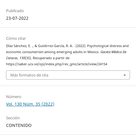
Publicado
23-07-2022
Cómo citar
Díaz Sánchez, E. ., & Gutiérrez-García, R. A. . (2022). Psychological distress and
economic consumerism among emerging adults in Mexico.
Gaceta Médica De
Caracas
,
130
(3S). Recuperado a partir de
https://saber.ucv.ve/ojs/index.php/rev_gmc/article/view/24154
Más formatos de cita
Número
Vol. 130 Núm. 3S (2022)
Sección
CONTENIDO