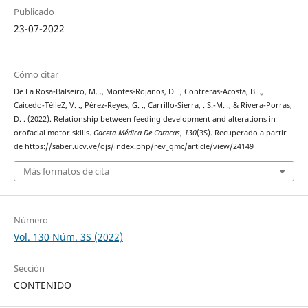
Publicado
23-07-2022
Cómo citar
De La Rosa-Balseiro, M. ., Montes-Rojanos, D. ., Contreras-Acosta, B. .,
Caicedo-TélleZ, V. ., Pérez-Reyes, G. ., Carrillo-Sierra, . S.-M. ., & Rivera-Porras,
D. . (2022). Relationship between feeding development and alterations in
orofacial motor skills.
Gaceta Médica De Caracas
,
130
(3S). Recuperado a partir
de https://saber.ucv.ve/ojs/index.php/rev_gmc/article/view/24149
Más formatos de cita
Número
Vol. 130 Núm. 3S (2022)
Sección
CONTENIDO