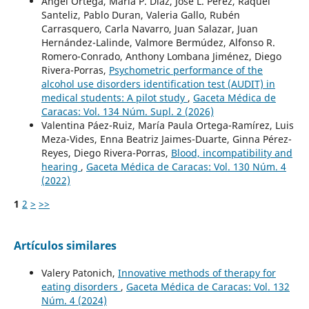
Ángel Ortega, María P. Díaz, José L. Pérez, Raquel
Santeliz, Pablo Duran, Valeria Gallo, Rubén
Carrasquero, Carla Navarro, Juan Salazar, Juan
Hernández-Lalinde, Valmore Bermúdez, Alfonso R.
Romero-Conrado, Anthony Lombana Jiménez, Diego
Rivera-Porras,
Psychometric performance of the
alcohol use disorders identification test (AUDIT) in
medical students: A pilot study
,
Gaceta Médica de
Caracas: Vol. 134 Núm. Supl. 2 (2026)
Valentina Páez-Ruiz, María Paula Ortega-Ramírez, Luis
Meza-Vides, Enna Beatriz Jaimes-Duarte, Ginna Pérez-
Reyes, Diego Rivera-Porras,
Blood, incompatibility and
hearing
,
Gaceta Médica de Caracas: Vol. 130 Núm. 4
(2022)
1
2
>
>>
Artículos similares
Valery Patonich,
Innovative methods of therapy for
eating disorders
,
Gaceta Médica de Caracas: Vol. 132
Núm. 4 (2024)