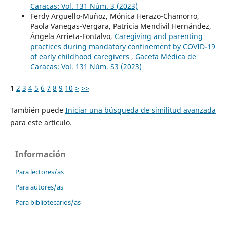
Caracas: Vol. 131 Núm. 3 (2023)
Ferdy Arguello-Muñoz, Mónica Herazo-Chamorro,
Paola Vanegas-Vergara, Patricia Mendivil Hernández,
Ángela Arrieta-Fontalvo,
Caregiving and parenting
practices during mandatory confinement by COVID-19
of early childhood caregivers
,
Gaceta Médica de
Caracas: Vol. 131 Núm. S3 (2023)
1
2
3
4
5
6
7
8
9
10
>
>>
También puede
Iniciar una búsqueda de similitud avanzada
para este artículo.
Información
Para lectores/as
Para autores/as
Para bibliotecarios/as