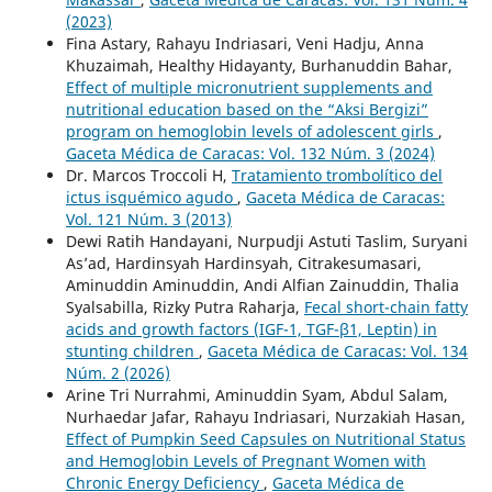
(2023)
Fina Astary, Rahayu Indriasari, Veni Hadju, Anna
Khuzaimah, Healthy Hidayanty, Burhanuddin Bahar,
Effect of multiple micronutrient supplements and
nutritional education based on the “Aksi Bergizi”
program on hemoglobin levels of adolescent girls
,
Gaceta Médica de Caracas: Vol. 132 Núm. 3 (2024)
Dr. Marcos Troccoli H,
Tratamiento trombolítico del
ictus isquémico agudo
,
Gaceta Médica de Caracas:
Vol. 121 Núm. 3 (2013)
Dewi Ratih Handayani, Nurpudji Astuti Taslim, Suryani
As’ad, Hardinsyah Hardinsyah, Citrakesumasari,
Aminuddin Aminuddin, Andi Alfian Zainuddin, Thalia
Syalsabilla, Rizky Putra Raharja,
Fecal short-chain fatty
acids and growth factors (IGF-1, TGF-β1, Leptin) in
stunting children
,
Gaceta Médica de Caracas: Vol. 134
Núm. 2 (2026)
Arine Tri Nurrahmi, Aminuddin Syam, Abdul Salam,
Nurhaedar Jafar, Rahayu Indriasari, Nurzakiah Hasan,
Effect of Pumpkin Seed Capsules on Nutritional Status
and Hemoglobin Levels of Pregnant Women with
Chronic Energy Deficiency
,
Gaceta Médica de