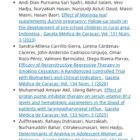
Andi Dian Purnama Sari Syafri, Abdul Salam, Veni
Hadju, Nurzakiah Hasan, Nurpudji Astuti Daud, Masni
Masni, Hasan Basri,
Effect of Moringa leaf
supplements during pregnancy: Follow-up study on
the development of pre-school children in rural area,
Indonesia
,
Gaceta Médica de Caracas: Vol. 131 Núm.
3 (2023)
Sandra-Milena Carrillo-Sierra, Lorena Cárdenas-
Cáceres, John-Anderson Cadrazco-Urquijo, Omar
Rozo-Pérez, Valmore Bermúdez, Diego Rivera-Porras,
Efficacy of Reconstructive Regressive Therapy in
Smoking Cessation: A Randomized Controlled Trial
with Biomarkers and Clinical Indicators
,
Gaceta
Médica de Caracas: Vol. 134 Núm. 1 (2026)
Muhammad Amsyar Akil, Uleng Bahrun,
Effect of
proton pump inhibitor therapy on serum vitamin B12
levels and hematologic parameters in the blood of
patients with laryngopharyngeal reflux
,
Gaceta
Médica de Caracas: Vol. 133 Núm. 3 (2025)
Zulfitrawati, Rahayu Indriasari, Nurzakiah,
Burhanuddin Bahar, Citrakesumasari, Veni Hadju,
Determinants of Anemia in Adolescent Women at
Makassar
,
Gaceta Médica de Caracas: Vol. 131 Núm. 4