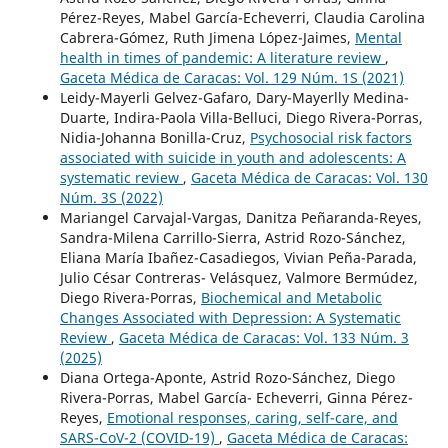
Pérez-Reyes, Mabel García-Echeverri, Claudia Carolina
Cabrera-Gómez, Ruth Jimena López-Jaimes,
Mental
health in times of pandemic: A literature review
,
Gaceta Médica de Caracas: Vol. 129 Núm. 1S (2021)
Leidy-Mayerli Gelvez-Gafaro, Dary-Mayerlly Medina-
Duarte, Indira-Paola Villa-Belluci, Diego Rivera-Porras,
Nidia-Johanna Bonilla-Cruz,
Psychosocial risk factors
associated with suicide in youth and adolescents: A
systematic review
,
Gaceta Médica de Caracas: Vol. 130
Núm. 3S (2022)
Mariangel Carvajal-Vargas, Danitza Peñaranda-Reyes,
Sandra-Milena Carrillo-Sierra, Astrid Rozo-Sánchez,
Eliana María Ibañez-Casadiegos, Vivian Peña-Parada,
Julio César Contreras- Velásquez, Valmore Bermúdez,
Diego Rivera-Porras,
Biochemical and Metabolic
Changes Associated with Depression: A Systematic
Review
,
Gaceta Médica de Caracas: Vol. 133 Núm. 3
(2025)
Diana Ortega-Aponte, Astrid Rozo-Sánchez, Diego
Rivera-Porras, Mabel García- Echeverri, Ginna Pérez-
Reyes,
Emotional responses, caring, self-care, and
SARS-CoV-2 (COVID-19)
,
Gaceta Médica de Caracas: