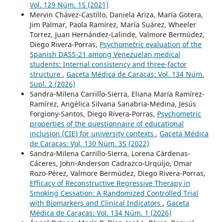
Vol. 129 Núm. 1S (2021)
Mervin Chávez-Castillo, Daniela Ariza, María Gotera,
Jim Palmar, Paola Ramírez, María Suárez, Wheeler
Torrez, Juan Hernández-Lalinde, Valmore Bermúdez,
Diego Rivera-Porras,
Psychometric evaluation of the
Spanish DASS-21 among Venezuelan medical
students: Internal consistency and three-factor
structure
,
Gaceta Médica de Caracas: Vol. 134 Núm.
Supl. 2 (2026)
Sandra-Milena Carrillo-Sierra, Eliana María Ramírez-
Ramírez, Angélica Silvana Sanabria-Medina, Jesús
Forgiony-Santos, Diego Rivera-Porras,
Psychometric
properties of the questionnaire of educational
inclusion (CIE) for university contexts
,
Gaceta Médica
de Caracas: Vol. 130 Núm. 3S (2022)
Sandra-Milena Carrillo-Sierra, Lorena Cárdenas-
Cáceres, John-Anderson Cadrazco-Urquijo, Omar
Rozo-Pérez, Valmore Bermúdez, Diego Rivera-Porras,
Efficacy of Reconstructive Regressive Therapy in
Smoking Cessation: A Randomized Controlled Trial
with Biomarkers and Clinical Indicators
,
Gaceta
Médica de Caracas: Vol. 134 Núm. 1 (2026)