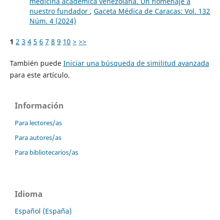
medicina académica venezolana. Un homenaje a
nuestro fundador
,
Gaceta Médica de Caracas: Vol. 132
Núm. 4 (2024)
1
2
3
4
5
6
7
8
9
10
>
>>
También puede
Iniciar una búsqueda de similitud avanzada
para este artículo.
Información
Para lectores/as
Para autores/as
Para bibliotecarios/as
Idioma
Español (España)