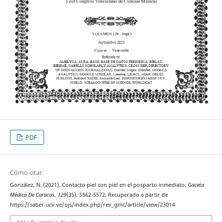
PDF
Cómo citar
González, N. (2021). Contacto piel con piel en el posparto inmediato.
Gaceta
Médica De Caracas
,
129
(3S), S562-S572. Recuperado a partir de
https://saber.ucv.ve/ojs/index.php/rev_gmc/article/view/23014