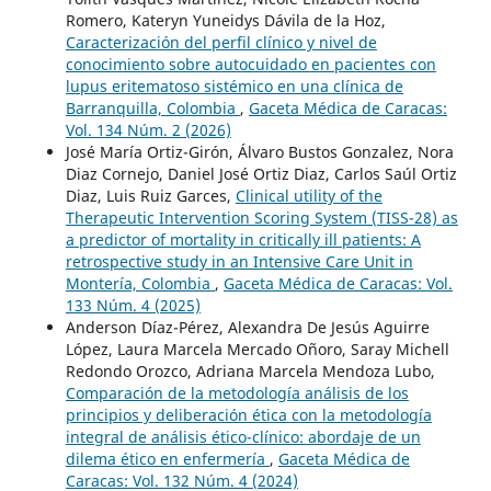
Romero, Kateryn Yuneidys Dávila de la Hoz,
Caracterización del perfil clínico y nivel de
conocimiento sobre autocuidado en pacientes con
lupus eritematoso sistémico en una clínica de
Barranquilla, Colombia
,
Gaceta Médica de Caracas:
Vol. 134 Núm. 2 (2026)
José María Ortiz-Girón, Álvaro Bustos Gonzalez, Nora
Diaz Cornejo, Daniel José Ortiz Diaz, Carlos Saúl Ortiz
Diaz, Luis Ruiz Garces,
Clinical utility of the
Therapeutic Intervention Scoring System (TISS-28) as
a predictor of mortality in critically ill patients: A
retrospective study in an Intensive Care Unit in
Montería, Colombia
,
Gaceta Médica de Caracas: Vol.
133 Núm. 4 (2025)
Anderson Díaz-Pérez, Alexandra De Jesús Aguirre
López, Laura Marcela Mercado Oñoro, Saray Michell
Redondo Orozco, Adriana Marcela Mendoza Lubo,
Comparación de la metodología análisis de los
principios y deliberación ética con la metodología
integral de análisis ético-clínico: abordaje de un
dilema ético en enfermería
,
Gaceta Médica de
Caracas: Vol. 132 Núm. 4 (2024)