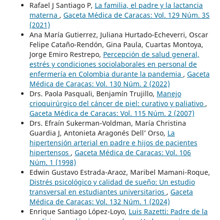
Rafael J Santiago P,
La familia, el padre y la lactancia
materna
,
Gaceta Médica de Caracas: Vol. 129 Núm. 3S
(2021)
Ana María Gutierrez, Juliana Hurtado-Echeverri, Oscar
Felipe Cataño-Rendón, Gina Paula, Cuartas Montoya,
Jorge Emiro Restrepo,
Percepción de salud general,
estrés y condiciones sociolaborales en personal de
enfermería en Colombia durante la pandemia
,
Gaceta
Médica de Caracas: Vol. 130 Núm. 2 (2022)
Drs. Paola Pasquali, Benjamín Trujillo,
Manejo
crioquirúrgico del cáncer de piel: curativo y paliativo
,
Gaceta Médica de Caracas: Vol. 115 Núm. 2 (2007)
Drs. Efraín Sukerman-Voldman, María Christina
Guardia J, Antonieta Aragonés Dell’ Orso,
La
hipertensión arterial en padre e hijos de pacientes
hipertensos
,
Gaceta Médica de Caracas: Vol. 106
Núm. 1 (1998)
Edwin Gustavo Estrada-Araoz, Maribel Mamani-Roque,
Distrés psicológico y calidad de sueño: Un estudio
transversal en estudiantes universitarios
,
Gaceta
Médica de Caracas: Vol. 132 Núm. 1 (2024)
Enrique Santiago López-Loyo,
Luis Razetti: Padre de la