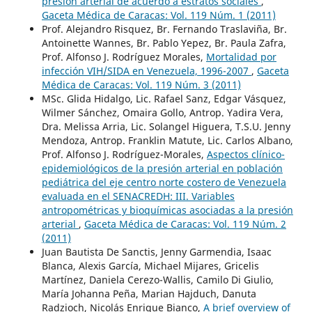
presión arterial de acuerdo a estratos sociales
,
Gaceta Médica de Caracas: Vol. 119 Núm. 1 (2011)
Prof. Alejandro Risquez, Br. Fernando Traslaviña, Br.
Antoinette Wannes, Br. Pablo Yepez, Br. Paula Zafra,
Prof. Alfonso J. Rodríguez Morales,
Mortalidad por
infección VIH/SIDA en Venezuela, 1996-2007
,
Gaceta
Médica de Caracas: Vol. 119 Núm. 3 (2011)
MSc. Glida Hidalgo, Lic. Rafael Sanz, Edgar Vásquez,
Wilmer Sánchez, Omaira Gollo, Antrop. Yadira Vera,
Dra. Melissa Arria, Lic. Solangel Higuera, T.S.U. Jenny
Mendoza, Antrop. Franklin Matute, Lic. Carlos Albano,
Prof. Alfonso J. Rodríguez-Morales,
Aspectos clínico-
epidemiológicos de la presión arterial en población
pediátrica del eje centro norte costero de Venezuela
evaluada en el SENACREDH: III. Variables
antropométricas y bioquímicas asociadas a la presión
arterial
,
Gaceta Médica de Caracas: Vol. 119 Núm. 2
(2011)
Juan Bautista De Sanctis, Jenny Garmendia, Isaac
Blanca, Alexis García, Michael Mijares, Gricelis
Martínez, Daniela Cerezo-Wallis, Camilo Di Giulio,
María Johanna Peña, Marian Hajduch, Danuta
Radzioch, Nicolás Enrique Bianco,
A brief overview of