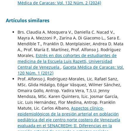
Médica de Caracas: Vol. 132 Núm. 2 (2024)
Artículos similares
Brs. Claudia A. Mosquera V., Daniella C. Nacad V.,
Mayra A. Mezzoni P., Zarina A. Di Giacomo L., Sara E.
Mendible T., Franklin D. Montplaisier, Andrea D. Mata
A., Prof. María E. Martínez, Prof. Alfonso J. Rodríguez
Morales,
Estrés en dos cohortes de estudiantes de
medicina de la Escuela Luis Razetti, Universidad
Central de Venezuela
,
Gaceta Médica de Caracas: Vol.
120 Núm. 1 (2012)
Prof. Alfonso J. Rodríguez-Morales, Lic. Rafael Sanz,
MSc. Glida Hidalgo, Edgar Vásquez, Wilmer Sánchez,
Omaira Gollo, Antrop. Yadira Vera, T.S.U. Jenny
Mendoza, MSc. Karen Quintero, lLic. Josmar García,
Lic. Luis Hernández, Flor Medina, Antrop. Franklin
Matute, Lic. Carlos Albano,
Aspectos clínico-
epidemiológicos de la presión arterial en población
pediátrica del eje centro norte costero de Venezuela
evaluada en el SENACREDH: II. Diferencias en la