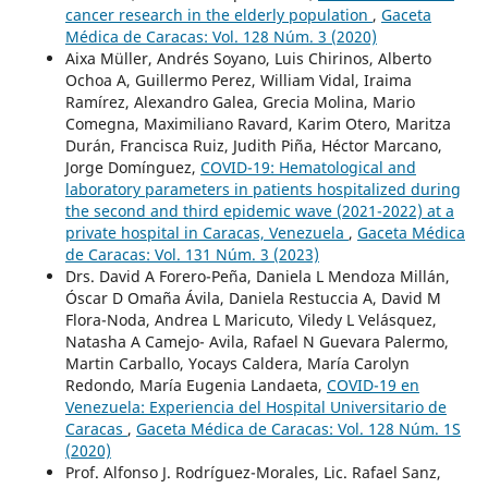
cancer research in the elderly population
,
Gaceta
Médica de Caracas: Vol. 128 Núm. 3 (2020)
Aixa Müller, Andrés Soyano, Luis Chirinos, Alberto
Ochoa A, Guillermo Perez, William Vidal, Iraima
Ramírez, Alexandro Galea, Grecia Molina, Mario
Comegna, Maximiliano Ravard, Karim Otero, Maritza
Durán, Francisca Ruiz, Judith Piña, Héctor Marcano,
Jorge Domínguez,
COVID-19: Hematological and
laboratory parameters in patients hospitalized during
the second and third epidemic wave (2021-2022) at a
private hospital in Caracas, Venezuela
,
Gaceta Médica
de Caracas: Vol. 131 Núm. 3 (2023)
Drs. David A Forero-Peña, Daniela L Mendoza Millán,
Óscar D Omaña Ávila, Daniela Restuccia A, David M
Flora-Noda, Andrea L Maricuto, Viledy L Velásquez,
Natasha A Camejo- Avila, Rafael N Guevara Palermo,
Martin Carballo, Yocays Caldera, María Carolyn
Redondo, María Eugenia Landaeta,
COVID-19 en
Venezuela: Experiencia del Hospital Universitario de
Caracas
,
Gaceta Médica de Caracas: Vol. 128 Núm. 1S
(2020)
Prof. Alfonso J. Rodríguez-Morales, Lic. Rafael Sanz,