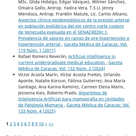
MSc. Glida Hidalgo, Edgar Vásquez, Wilmer Sánchez,
Omaira Gollo, Antrop. Yadira Vera, T.S.U. Jenny
Mendoza, Antrop. Franklin Matute, Lic. Carlos Albano,
Aspectos clínico-epidemiológicos de la presión arterial
en población pediátrica del eje centro norte costero
de Venezuela evaluada en el SENACREDH: I.
Prevalencia de valores en rango de pre-hipertensión e
hipertensión arterial
,
Gaceta Médica de Caracas: Vol.
119 Núm. 1 (2011)
Rafael Romero Reverón,
Artificial intelligence in
current undergraduate medical education
,
Gaceta
Médica de Caracas: Vol. 132 Núm. 2 (2024)
Víctor Acosta Marín, Víctor Acosta Freites, Orlando
Aponte, Natalie Korsun, Fátima Gutierrez, Ana María
Santiago, Ana Karina Ramírez, Carmen Elena Marin,
Jessenia Kais, Roberto Prado,
Algoritmos de
Inteligencia Artificial para mamografía en Unidades
de Patología Mamaria
,
Gaceta Médica de Caracas: Vol.
133 Núm. 4 (2025)
1
2
3
4
5
6
7
8
9
10
>
>>