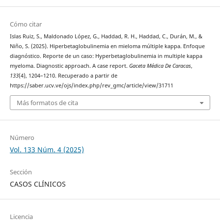
Cómo citar
Islas Ruiz, S., Maldonado López, G., Haddad, R. H., Haddad, C., Durán, M., &
Niño, S. (2025). Hiperbetaglobulinemia en mieloma múltiple kappa. Enfoque
diagnóstico. Reporte de un caso: Hyperbetaglobulinemia in multiple kappa
myeloma. Diagnostic approach. A case report.
Gaceta Médica De Caracas
,
133
(4), 1204–1210. Recuperado a partir de
https://saber.ucv.ve/ojs/index.php/rev_gmc/article/view/31711
Más formatos de cita
Número
Vol. 133 Núm. 4 (2025)
Sección
CASOS CLÍNICOS
Licencia