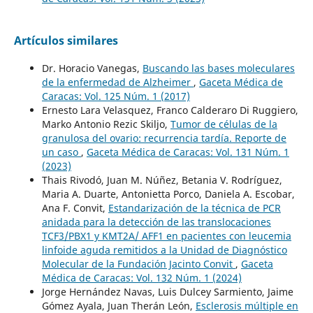
Artículos similares
Dr. Horacio Vanegas,
Buscando las bases moleculares
de la enfermedad de Alzheimer
,
Gaceta Médica de
Caracas: Vol. 125 Núm. 1 (2017)
Ernesto Lara Velasquez, Franco Calderaro Di Ruggiero,
Marko Antonio Rezic Skiljo,
Tumor de células de la
granulosa del ovario: recurrencia tardía. Reporte de
un caso
,
Gaceta Médica de Caracas: Vol. 131 Núm. 1
(2023)
Thais Rivodó, Juan M. Núñez, Betania V. Rodríguez,
Maria A. Duarte, Antonietta Porco, Daniela A. Escobar,
Ana F. Convit,
Estandarización de la técnica de PCR
anidada para la detección de las translocaciones
TCF3/PBX1 y KMT2A/ AFF1 en pacientes con leucemia
linfoide aguda remitidos a la Unidad de Diagnóstico
Molecular de la Fundación Jacinto Convit
,
Gaceta
Médica de Caracas: Vol. 132 Núm. 1 (2024)
Jorge Hernández Navas, Luis Dulcey Sarmiento, Jaime
Gómez Ayala, Juan Therán León,
Esclerosis múltiple en