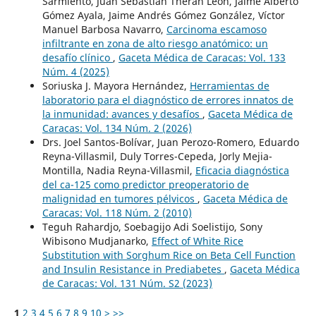
Sarmiento, Juan Sebastián Therán León, Jaime Alberto
Gómez Ayala, Jaime Andrés Gómez González, Víctor
Manuel Barbosa Navarro,
Carcinoma escamoso
infiltrante en zona de alto riesgo anatómico: un
desafío clínico
,
Gaceta Médica de Caracas: Vol. 133
Núm. 4 (2025)
Soriuska J. Mayora Hernández,
Herramientas de
laboratorio para el diagnóstico de errores innatos de
la inmunidad: avances y desafíos
,
Gaceta Médica de
Caracas: Vol. 134 Núm. 2 (2026)
Drs. Joel Santos-Bolívar, Juan Perozo-Romero, Eduardo
Reyna-Villasmil, Duly Torres-Cepeda, Jorly Mejia-
Montilla, Nadia Reyna-Villasmil,
Eficacia diagnóstica
del ca-125 como predictor preoperatorio de
malignidad en tumores pélvicos
,
Gaceta Médica de
Caracas: Vol. 118 Núm. 2 (2010)
Teguh Rahardjo, Soebagijo Adi Soelistijo, Sony
Wibisono Mudjanarko,
Effect of White Rice
Substitution with Sorghum Rice on Beta Cell Function
and Insulin Resistance in Prediabetes
,
Gaceta Médica
de Caracas: Vol. 131 Núm. S2 (2023)
1
2
3
4
5
6
7
8
9
10
>
>>