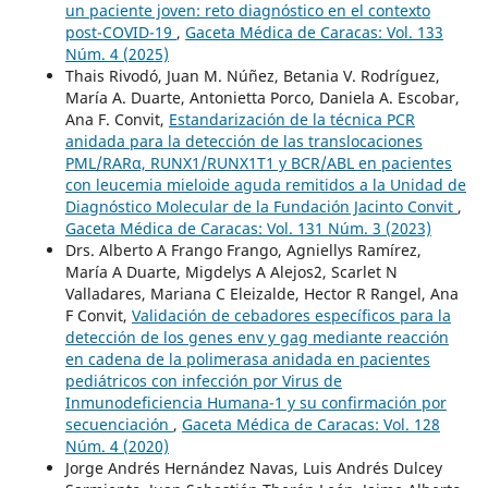
un paciente joven: reto diagnóstico en el contexto
post-COVID-19
,
Gaceta Médica de Caracas: Vol. 133
Núm. 4 (2025)
Thais Rivodó, Juan M. Núñez, Betania V. Rodríguez,
María A. Duarte, Antonietta Porco, Daniela A. Escobar,
Ana F. Convit,
Estandarización de la técnica PCR
anidada para la detección de las translocaciones
PML/RARα, RUNX1/RUNX1T1 y BCR/ABL en pacientes
con leucemia mieloide aguda remitidos a la Unidad de
Diagnóstico Molecular de la Fundación Jacinto Convit
,
Gaceta Médica de Caracas: Vol. 131 Núm. 3 (2023)
Drs. Alberto A Frango Frango, Agniellys Ramírez,
María A Duarte, Migdelys A Alejos2, Scarlet N
Valladares, Mariana C Eleizalde, Hector R Rangel, Ana
F Convit,
Validación de cebadores específicos para la
detección de los genes env y gag mediante reacción
en cadena de la polimerasa anidada en pacientes
pediátricos con infección por Virus de
Inmunodeficiencia Humana-1 y su confirmación por
secuenciación
,
Gaceta Médica de Caracas: Vol. 128
Núm. 4 (2020)
Jorge Andrés Hernández Navas, Luis Andrés Dulcey