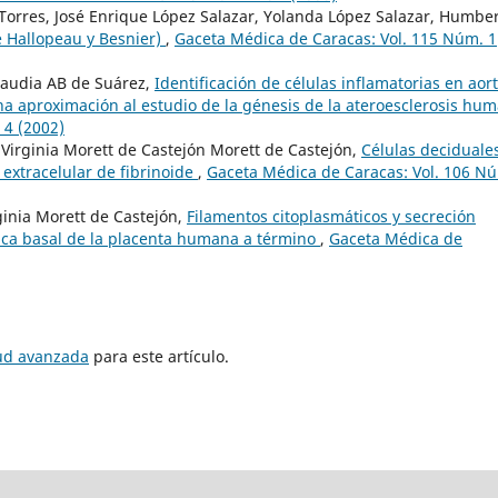
Torres, José Enrique López Salazar, Yolanda López Salazar, Humbe
 Hallopeau y Besnier)
,
Gaceta Médica de Caracas: Vol. 115 Núm. 1
Claudia AB de Suárez,
Identificación de células inflamatorias en aor
na aproximación al estudio de la génesis de la ateroesclerosis hu
 4 (2002)
 Virginia Morett de Castejón Morett de Castejón,
Células deciduale
z extracelular de fibrinoide
,
Gaceta Médica de Caracas: Vol. 106 N
ginia Morett de Castejón,
Filamentos citoplasmáticos y secreción
placa basal de la placenta humana a término
,
Gaceta Médica de
tud avanzada
para este artículo.