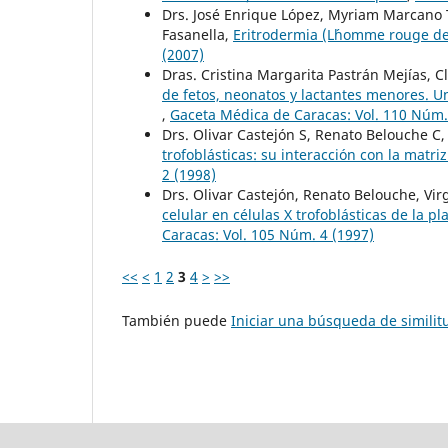
Drs. José Enrique López, Myriam Marcano 
Fasanella,
Eritrodermia (L´homme rouge de
(2007)
Dras. Cristina Margarita Pastrán Mejías, 
de fetos, neonatos y lactantes menores. U
,
Gaceta Médica de Caracas: Vol. 110 Núm.
Drs. Olivar Castejón S, Renato Belouche C,
trofoblásticas: su interacción con la matri
2 (1998)
Drs. Olivar Castejón, Renato Belouche, Vir
celular en células X trofoblásticas de la 
Caracas: Vol. 105 Núm. 4 (1997)
<<
<
1
2
3
4
>
>>
También puede
Iniciar una búsqueda de simili