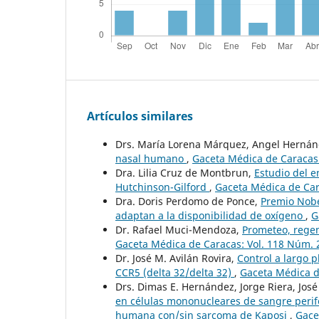
Artículos similares
Drs. María Lorena Márquez, Angel Hernánd
nasal humano
,
Gaceta Médica de Caracas:
Dra. Lilia Cruz de Montbrun,
Estudio del e
Hutchinson-Gilford
,
Gaceta Médica de Car
Dra. Doris Perdomo de Ponce,
Premio Nobel
adaptan a la disponibilidad de oxígeno
,
G
Dr. Rafael Muci-Mendoza,
Prometeo, regene
Gaceta Médica de Caracas: Vol. 118 Núm. 
Dr. José M. Avilán Rovira,
Control a largo p
CCR5 (delta 32/delta 32)
,
Gaceta Médica d
Drs. Dimas E. Hernández, Jorge Riera, José 
en células mononucleares de sangre perifé
humana con/sin sarcoma de Kaposi
,
Gace