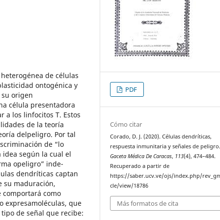
a heterogénea de células
lasticidad ontogénica y
PDF
 su origen
una célula presentadora
 a los linfocitos T. Estos
lidades de la teoría
Cómo citar
oría delpeligro. Por tal
Corado, D. J. (2020). Células dendríticas,
iscriminación de “lo
respuesta inmunitaria y señales de peligro
a idea según la cual el
Gaceta Médica De Caracas
,
113
(4), 474–484.
rma opeligro” inde-
Recuperado a partir de
ulas dendríticas captan
https://saber.ucv.ve/ojs/index.php/rev_gm
de su maduración,
cle/view/18786
 se comportará como
lo expresamoléculas, que
Más formatos de cita
tipo de señal que recibe: