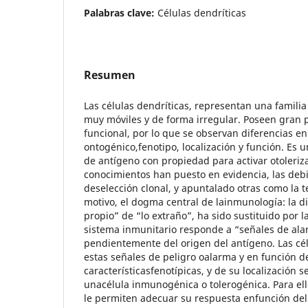
Palabras clave:
Células dendríticas
Resumen
Las células dendríticas, representan una famili
muy móviles y de forma irregular. Poseen gran p
funcional, por lo que se observan diferencias en
ontogénico,fenotipo, localización y función. Es 
de antígeno con propiedad para activar otolerizar
conocimientos han puesto en evidencia, las debi
deselección clonal, y apuntalado otras como la te
motivo, el dogma central de lainmunología: la d
propio” de “lo extraño”, ha sido sustituido por l
sistema inmunitario responde a “señales de ala
pendientemente del origen del antígeno. Las cél
estas señales de peligro oalarma y en función 
característicasfenotípicas, y de su localización
unacélula inmunogénica o tolerogénica. Para el
le permiten adecuar su respuesta enfunción del 