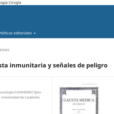
ogía Cirugía
Políticas editoriales
SIONES
sta inmunitaria y señales de peligro
nmunología (UNIVENIN) Dpto.
lud Universidad de Carabobo