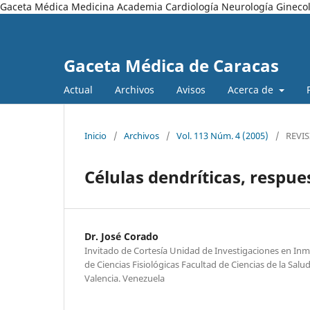
Gaceta Médica Medicina Academia Cardiología Neurología Ginecol
Gaceta Médica de Caracas
Actual
Archivos
Avisos
Acerca de
Inicio
/
Archivos
/
Vol. 113 Núm. 4 (2005)
/
REVI
Células dendríticas, respue
Dr. José Corado
Invitado de Cortesía Unidad de Investigaciones en I
de Ciencias Fisiológicas Facultad de Ciencias de la Sa
Valencia. Venezuela