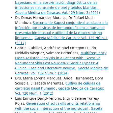
bayesiano en la aproximación diagnóstica de las
infecciones necrosante de piel y tejidos blandos.
,
Gaceta Médica de Caracas: Vol. 129 Núm. 3 (2021)
Dr. Dimas Hernández-Morales, Dr.Rafael Muci-
Mendoza,
Sarcoma de Kaposi conjuntival asociado a la
infección por el virus de inmunodeficiencia humana:
presentación inusual y utilidad de la doxorrubicina
liposomal
,
Gaceta Médica de Caracas: Vol. 125 Núm. 1
(2017)
Gabriel Cubillos, Andrés Miguel Ortegon Pulido,
Neidalis Vásquez, Valmore Bermúdez,
Multifrequency
Laser-Assisted Lipolysis in a Patient with Excessive
Redundant Skin Post Roux-en-Y Gastric Bypass: A
Clinical Case and Literature Review
,
Gaceta Médica de
Caracas: Vol. 132 Núm. 1 (2024)
Drs. María Lorena Márquez, Angel Hernández, Dora
Scioscia, Elizabeth Merentes,
Cultivo de células de
cartílago nasal humano
,
Gaceta Médica de Caracas:
Vol. 120 Núm. 1 (2012)
Luis Enrique David-Tenorio, Ingrid Selene Torres-
Rojas,
Generation of soft skills and its relationship
with the social interaction of the individual
,
Gaceta