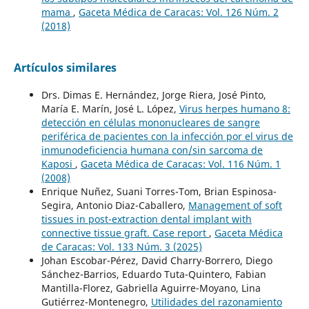
mama
,
Gaceta Médica de Caracas: Vol. 126 Núm. 2
(2018)
Artículos similares
Drs. Dimas E. Hernández, Jorge Riera, José Pinto,
María E. Marín, José L. López,
Virus herpes humano 8:
detección en células mononucleares de sangre
periférica de pacientes con la infección por el virus de
inmunodeficiencia humana con/sin sarcoma de
Kaposi
,
Gaceta Médica de Caracas: Vol. 116 Núm. 1
(2008)
Enrique Nuñez, Suani Torres-Tom, Brian Espinosa-
Segira, Antonio Diaz-Caballero,
Management of soft
tissues in post-extraction dental implant with
connective tissue graft. Case report
,
Gaceta Médica
de Caracas: Vol. 133 Núm. 3 (2025)
Johan Escobar-Pérez, David Charry-Borrero, Diego
Sánchez-Barrios, Eduardo Tuta-Quintero, Fabian
Mantilla-Florez, Gabriella Aguirre-Moyano, Lina
Gutiérrez-Montenegro,
Utilidades del razonamiento