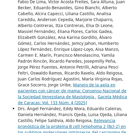
Fabio De Lima, Víctor Acosta Freites, Sara Altuna, Juan
Becker, Eduardo Benavides, Gino Bianchi, Alberto
Cabello, Alcira Capecci, Liliana Castillo, Analisa
Careddu, Anderson Cepeda, Marjorie Chaparro,
Alberto Contreras, Itza Contreras, Elsa Di Leone,
Massiel Fernández, Eliana Flores, Carlos Gadea,
Elizabeth González, Ana Karina Gordillo, Álvaro
Gómez, Carlos Hernández, Jemcy Jahon, Humberto
López Fernández, Enrique López-Loyo, Aisa Manzo,
Carmen E. Marín, Francisco Menolascino, Yamila
Padrón Rincón, Ricardo Paredes, Josepmilly Peña,
Jorge Pérez Fuentes, Antonio Petrilli, Adriana Pesci
Feltri, Oswaldo Ramos, Ricardo Ravelo, Aldo Reigosa,
Juan Carlos Rodríguez Agostini, María Virginia Rojas,
Grace Socorro, Jorge Uribe,
Manejo de la axila en
pacientes con cáncer de mama: Consenso Nacional de
la Sociedad Venezolana de Mastología
,
Gaceta Médica
de Caracas: Vol. 133 Núm. 4 (2025)
Drs. Ángel Fernández, Eddy Mora, Eduardo Caleiras,
Daniela Hernández, Francis Ojeda, Luisa Ojeda, Liliana
Castillo, Felipe Saldivia, Aldo Reigosa,
Relevancia
pronóstica de la proteína B cell lymphoma 2 (Bcl-2) en
los subtipos moleculares intrínsecos del carcinoma de