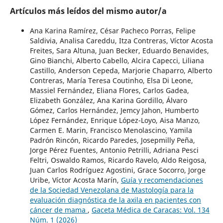
Artículos más leídos del mismo autor/a
Ana Karina Ramírez, César Pacheco Porras, Felipe
Saldivia, Analisa Careddu, Itza Contreras, Víctor Acosta
Freites, Sara Altuna, Juan Becker, Eduardo Benavides,
Gino Bianchi, Alberto Cabello, Alcira Capecci, Liliana
Castillo, Anderson Cepeda, Marjorie Chaparro, Alberto
Contreras, María Teresa Coutinho, Elsa Di Leone,
Massiel Fernández, Eliana Flores, Carlos Gadea,
Elizabeth González, Ana Karina Gordillo, Álvaro
Gómez, Carlos Hernández, Jemcy Jahon, Humberto
López Fernández, Enrique López-Loyo, Aisa Manzo,
Carmen E. Marin, Francisco Menolascino, Yamila
Padrón Rincón, Ricardo Paredes, Josepmilly Peña,
Jorge Pérez Fuentes, Antonio Petrilli, Adriana Pesci
Feltri, Oswaldo Ramos, Ricardo Ravelo, Aldo Reigosa,
Juan Carlos Rodríguez Agostini, Grace Socorro, Jorge
Uribe, Víctor Acosta Marín,
Guía y recomendaciones
de la Sociedad Venezolana de Mastología para la
evaluación diagnóstica de la axila en pacientes con
cáncer de mama
,
Gaceta Médica de Caracas: Vol. 134
Núm. 1 (2026)