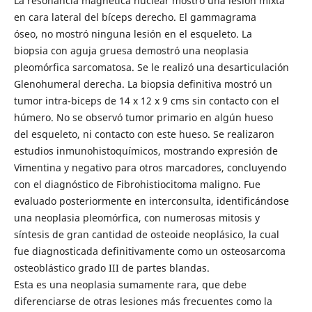
La resonancia magnética nuclear mostró una lesión mixta
en cara lateral del bíceps derecho. El gammagrama
óseo, no mostró ninguna lesión en el esqueleto. La
biopsia con aguja gruesa demostró una neoplasia
pleomórfica sarcomatosa. Se le realizó una desarticulación
Glenohumeral derecha. La biopsia definitiva mostró un
tumor intra-biceps de 14 x 12 x 9 cms sin contacto con el
húmero. No se observó tumor primario en algún hueso
del esqueleto, ni contacto con este hueso. Se realizaron
estudios inmunohistoquímicos, mostrando expresión de
Vimentina y negativo para otros marcadores, concluyendo
con el diagnóstico de Fibrohistiocitoma maligno. Fue
evaluado posteriormente en interconsulta, identificándose
una neoplasia pleomórfica, con numerosas mitosis y
síntesis de gran cantidad de osteoide neoplásico, la cual
fue diagnosticada definitivamente como un osteosarcoma
osteoblástico grado III de partes blandas.
Esta es una neoplasia sumamente rara, que debe
diferenciarse de otras lesiones más frecuentes como la