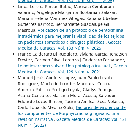
Médica de Caracas: Vol. 133 Núm. Supl. 1 (2025)
Linda Lorena Rincón Rubio, Marisela Cemborain
Valarino, Angelique Margarita Bookaman Salazar,
Mariam Helena Martínez Villegas, Katiana Ubelise
Gutiérrez Barrozo, Bernardette Guadalupe Gil
Masroua,
Aplicación de un protocolo de pentoxifilina
intradérmica para mejorar la viabilidad de los tejidos
en pacientes sometidos a cirugías plásticas
,
Gaceta
Médica de Caracas: Vol. 133 Núm. 4 (2025)
Franco Calderaro Di Ruggiero, Viviana García, Johatson
Freytez, Carmen Silva, Lorenzo J Calderaro Fernández,
Leiomiosarcoma vulvar. Una patología inusual
,
Gaceta
Médica de Caracas: Vol. 129 Núm. 4 (2021)
Manuel Jesús Godínez-López, Juan Pablo Loyola-
Rodríguez, María de Lourdes Márquez- Corona,
América Patricia Pontigo-Loyola, Gladys Remigia
Acuña-González, Mariana Mora- Acosta, Salvador
Eduardo Lucas-Rincón, Taurino Amílcar Sosa-Velasco,
Carlo Eduardo Medina-Solís,
Factores de virulencia de
los componentes de Porphyromona gingivalis: una
revisión narrativa
,
Gaceta Médica de Caracas: Vol. 131
Núm. 1 (2023)