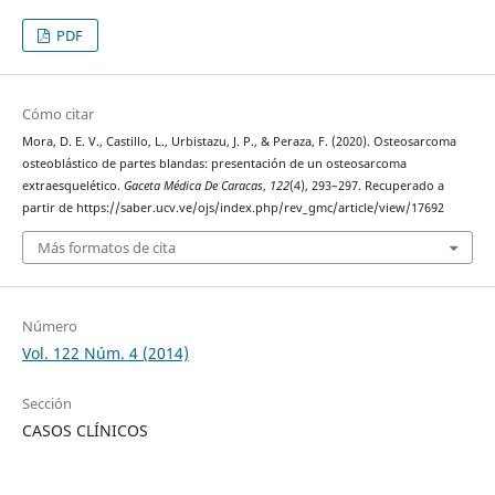
PDF
Cómo citar
Mora, D. E. V., Castillo, L., Urbistazu, J. P., & Peraza, F. (2020). Osteosarcoma
osteoblástico de partes blandas: presentación de un osteosarcoma
extraesquelético.
Gaceta Médica De Caracas
,
122
(4), 293–297. Recuperado a
partir de https://saber.ucv.ve/ojs/index.php/rev_gmc/article/view/17692
Más formatos de cita
Número
Vol. 122 Núm. 4 (2014)
Sección
CASOS CLÍNICOS