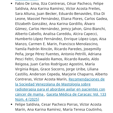
Fabio De Lima, Itza Contreras, César Pacheco, Felipe
Saldivia, Ana Karina Ramírez, Víctor Acosta Freites,
Sara Altuna, Juan Becker, Eduardo Benavides, Elsa Di
Leone, Massiel Fernández, Eliana Flores, Carlos Gadea,
Elizabeth González, Ana Karina Gordillo, Álvaro
Gómez, Carlos Hernández, Jemcy Jahon, Gino Bianchi,
Alberto Cabello, Analisa Careddu, Alcira Capecci,
Humberto López Fernández, Enrique López-Loyo, Aisa
Manzo, Carmen E. Marin, Francisco Menolascino,
Yamila Padrón Rincón, Ricardo Paredes, Josepmilly
Peña, Jorge Pérez Fuentes, Antonio Petrilli, Adriana
Pesci Feltri, Oswaldo Ramos, Ricardo Ravelo, Aldo
Reigosa, Juan Carlos Rodríguez Agostini, María
Virginia Rojas, Grace Socorro, Jorge Uribe, Liliana
Castillo, Anderson Cepeda, Marjorie Chaparro, Alberto
Contreras, Víctor Acosta Marín,
Recomendaciones de
la Sociedad Venezolana de Mastología sobre
radioterapia para el abordaje axilar en pacientes con
cáncer de mama
,
Gaceta Médica de Caracas: Vol. 133
Núm. 4 (2025)
Felipe Saldivia, Cesar Pacheco Porras, Víctor Acosta
Marín, Ana Karina Ramírez, María Teresa Coutinho,