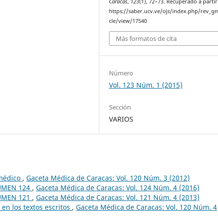
Caracas
,
123
(1), 72–73. Recuperado a partir
https://saber.ucv.ve/ojs/index.php/rev_gm
cle/view/17540
Más formatos de cita
Número
Vol. 123 Núm. 1 (2015)
Sección
VARIOS
 médico
,
Gaceta Médica de Caracas: Vol. 120 Núm. 3 (2012)
UMEN 124
,
Gaceta Médica de Caracas: Vol. 124 Núm. 4 (2016)
ÚMEN 121
,
Gaceta Médica de Caracas: Vol. 121 Núm. 4 (2013)
en los textos escritos
,
Gaceta Médica de Caracas: Vol. 120 Núm. 4