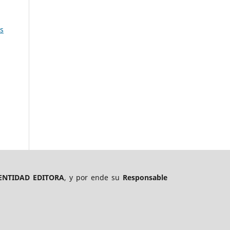
os
ENTIDAD EDITORA
, y por ende su
Responsable