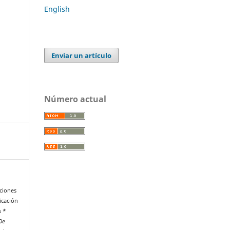
English
Enviar un artículo
Número actual
ciones
icación
s *
De